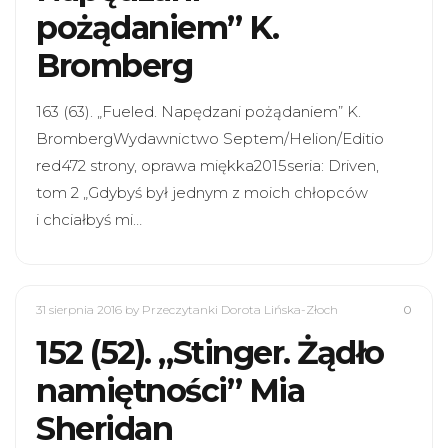
pożądaniem” K.
Bromberg
163 (63). „Fueled. Napędzani pożądaniem” K.
BrombergWydawnictwo Septem/Helion/Editio
red472 strony, oprawa miękka2015seria: Driven,
tom 2 „Gdybyś był jednym z moich chłopców
i chciałbyś mi…
31 sierpnia 2016
by Przeczytanki Dorota Lińska-Złoch
0
152 (52). „Stinger. Żądło
namiętności” Mia
Sheridan