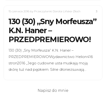
15 czerwca 2016
by Przeczytanki Dorota Lińska-Złoch
3
130 (30) „Sny Morfeusza”
K.N. Haner –
PRZEDPREMIEROWO!
130 (30) „Sny Morfeusza” K.N. Haner –
PRZEDPREMIEROWO!Wydawnictwo Helion416
stron2016 „Jego cudowne usta muskają moją
skórę tuż nad pępkiem. Silne dłoniezsuwają…
Napisz do mnie