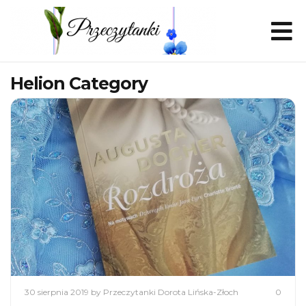
Helion Category
30 sierpnia 2019
by Przeczytanki Dorota Lińska-Złoch
0