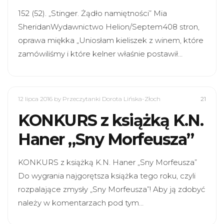
152 (52). „Stinger. Żądło namiętności” Mia
SheridanWydawnictwo Helion/Septem408 stron,
oprawa miękka „Uniosłam kieliszek z winem, które
zamówiliśmy i które kelner właśnie postawił…
12 lipca 2016
by Przeczytanki Dorota Lińska-Złoch
21
KONKURS z książką K.N.
Haner „Sny Morfeusza”
KONKURS z książką K.N. Haner „Sny Morfeusza”
Do wygrania najgorętsza książka tego roku, czyli
rozpalające zmysły „Sny Morfeusza”! Aby ją zdobyć
należy w komentarzach pod tym…