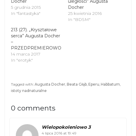
Docher
p
O
uległości” Augusta
e
p
5 grudnia 2015
Docher
n
e
s
n
In "fantastyka"
25 kwietnia 2016
i
s
In "BDSM"
n
i
n
n
213 (27). „Kryształowe
e
n
serca” Augusta Docher
w
e
w
w
–
i
w
PRZEDPREMIEROWO
n
i
d
n
14 marca 2017
o
d
In "erotyk"
w
o
)
w
)
Tagged with:
Augusta Docher
,
Beata Głąb
,
Eperu
,
Habbatum
,
istoty nadnaturalne
0 comments
Wielopokoleniowo 3
4 lipca 2016 at 19:49