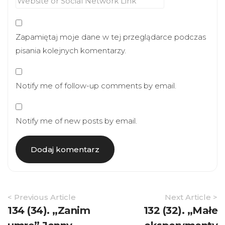
Zapamiętaj moje dane w tej przeglądarce podczas
pisania kolejnych komentarzy.
Notify me of follow-up comments by email.
Notify me of new posts by email.
Article
< Previous Article
Next Article >
Navigation
134 (34). „Zanim
132 (32). „Małe