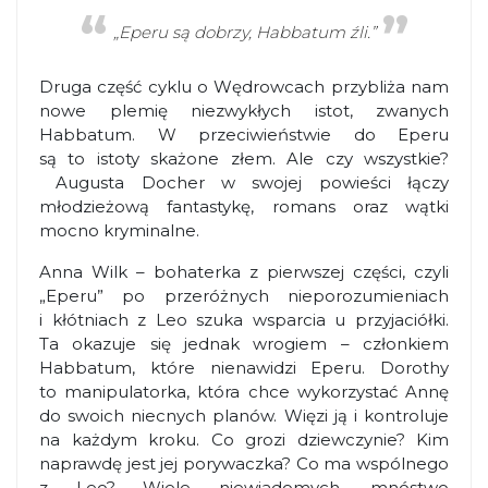
„Eperu są dobrzy, Habbatum źli.”
Druga część cyklu o Wędrowcach przybliża nam
nowe plemię niezwykłych istot, zwanych
Habbatum. W przeciwieństwie do Eperu
są to istoty skażone złem. Ale czy wszystkie?
Augusta Docher w swojej powieści łączy
młodzieżową fantastykę, romans oraz wątki
mocno kryminalne.
Anna Wilk – bohaterka z pierwszej części, czyli
„Eperu” po przeróżnych nieporozumieniach
i kłótniach z Leo szuka wsparcia u przyjaciółki.
Ta okazuje się jednak wrogiem – członkiem
Habbatum, które nienawidzi Eperu. Dorothy
to manipulatorka, która chce wykorzystać Annę
do swoich niecnych planów. Więzi ją i kontroluje
na każdym kroku. Co grozi dziewczynie? Kim
naprawdę jest jej porywaczka? Co ma wspólnego
z Leo? Wiele niewiadomych, mnóstwo