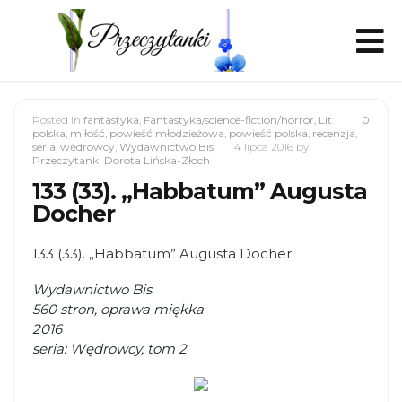
Posted in
fantastyka
,
Fantastyka/science-fiction/horror
,
Lit.
0
polska
,
miłość
,
powieść młodzieżowa
,
powieść polska
,
recenzja
,
seria
,
wędrowcy
,
Wydawnictwo Bis
4 lipca 2016
by
Przeczytanki Dorota Lińska-Złoch
133 (33). „Habbatum” Augusta
Docher
133 (33). „Habbatum” Augusta Docher
Wydawnictwo Bis
560 stron, oprawa miękka
2016
seria: Wędrowcy, tom 2