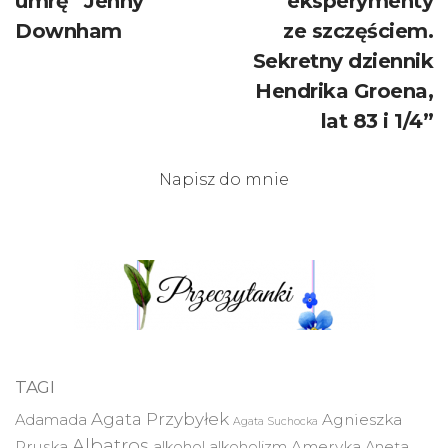
umrę” Jenny
eksperymenty
Downham
ze szczęściem.
Sekretny dziennik
Hendrika Groena,
lat 83 i 1/4”
Napisz do mnie
TAGI
Agata Przybyłek
Agnieszka
Adamada
Agata Suchocka
Albatros
Pruska
Ameryka
alkohol
alkoholizm
Aneta