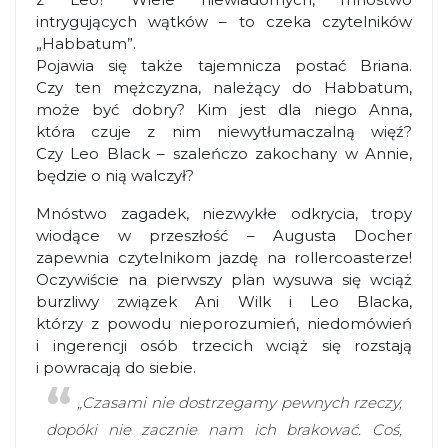
intrygujących wątków – to czeka czytelników
„Habbatum”.
Pojawia się także tajemnicza postać Briana.
Czy ten mężczyzna, należący do Habbatum,
może być dobry? Kim jest dla niego Anna,
która czuje z nim niewytłumaczalną więź?
Czy Leo Black – szaleńczo zakochany w Annie,
będzie o nią walczył?
Mnóstwo zagadek, niezwykłe odkrycia, tropy
wiodące w przeszłość – Augusta Docher
zapewnia czytelnikom jazdę na rollercoasterze!
Oczywiście na pierwszy plan wysuwa się wciąż
burzliwy związek Ani Wilk i Leo Blacka,
którzy z powodu nieporozumień, niedomówień
i ingerencji osób trzecich wciąż się rozstają
i powracają do siebie.
„Czasami nie dostrzegamy pewnych rzeczy,
dopóki nie zacznie nam ich brakować. Coś,