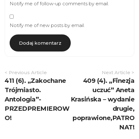
Notify me of follow-up comments by email.
Notify me of new posts by email.
Article
< Previous Article
Next Article >
Navigation
411 (6). „Zakochane
409 (4). „Finezja
Trójmiasto.
uczuć” Aneta
Antologia”-
Krasińska – wydanie
PRZEDPREMIEROW
drugie,
O!
poprawione,PATRO
NAT!