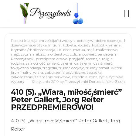
Posted in
akcja
,
chrześcijaństwo
,
cykl
,
detektywi
,
dobre recenzje
,
1
dziewczyna
,
erotyka
,
Initium
,
kobieta
,
kobiety
,
kościół
,
kryminał
,
Kryminał/thriller/sensacja
,
Lit. obca
,
matka
,
mąż
,
małżeństwo
,
mężczyzna
,
miłość
,
morderstwo
,
policja
,
powieść sensacyjna
,
Przeczytanki
,
przedpremierowo
,
przyjaźń
,
recenzja
,
religia
,
rodzina
,
samotność
,
śmierć
,
tajemnica
,
tajemnicza śmierć
,
toksyczna relacja
,
tragedia
,
trudne decyzje
,
trudny temat
,
wątek
kryminalny
,
wiara
,
zaburzenia psychiczne
,
zagadka
,
zakończenie
,
załamanie nerwowe
,
zbrodnia
,
żona
,
życie
,
życiowe
wybory
12 stycznia 2019
by
Przeczytanki Dorota Lińska-Złoch
410 (5). „Wiara, miłość,śmierć”
Peter Gallert, Jorg Reiter
PRZEDPREMIEROWO!
410 (5). „Wiara, miłość,śmierć” Peter Gallert, Jorg
Reiter