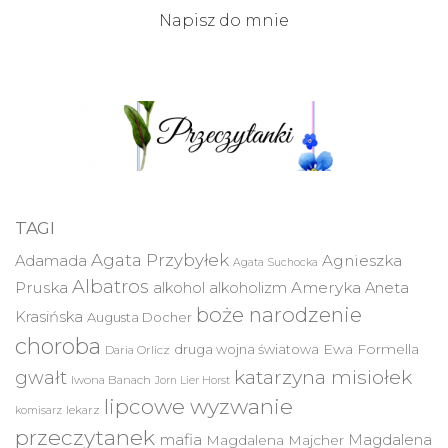
Napisz do mnie
TAGI
Agata Przybyłek
Agnieszka
Adamada
Agata Suchocka
Albatros
Pruska
Ameryka
alkohol
alkoholizm
Aneta
boże narodzenie
Krasińska
Augusta Docher
choroba
druga wojna światowa
Ewa Formella
Daria Orlicz
katarzyna misiołek
gwałt
Iwona Banach
Jorn Lier Horst
lipcowe wyzwanie
lekarz
komisarz
przeczytanek
mafia
Magdalena
Magdalena Majcher