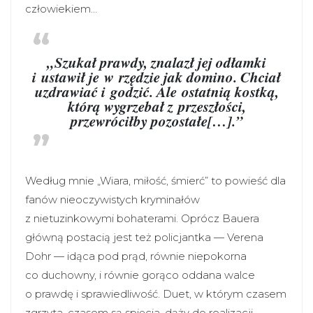
człowiekiem…
„Szukał prawdy, znalazł jej odłamki
i ustawił je w rzędzie jak domino. Chciał
uzdrawiać i godzić. Ale ostatnią kostką,
którą wygrzebał z przeszłości,
przewróciłby pozostałe[…].”
Według mnie „Wiara, miłość, śmierć” to powieść dla
fanów nieoczywistych kryminałów
z nietuzinkowymi bohaterami. Oprócz Bauera
główną postacią jest też policjantka — Verena
Dohr — idąca pod prąd, równie niepokorna
co duchowny, i równie gorąco oddana walce
o prawdę i sprawiedliwość. Duet, w którym czasem
zgrzyta, czasem są spięcia, dąży do realizacji