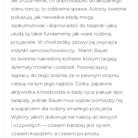
ale zrozumienie, co doprowadziło do aktualnego
stanu rzeczy, to oddzielna sprawa. Autorzy świetnie
pokazują, jak niewielkie błędy mogą
sięskumulować i doprowadzić do tragedii i jaką
ułudą są takie fundamenty jak wiara, rodzina,
przyjaciele. W chwili próby zazwyczaj zwycięża
instynkt samozachowawczy… Martin Bauer
to świetnie nakreślony bohater, którym targają
dylematy moralne i osobiste. Poświęcający
siępracy do tego stopnia, że w pewnym stopniu
cierpąi na tym jego najbliżsi. Córka, zapalona
aktywistka, która poszła w ślady ojca, pakuje sięw
tarapaty, jednak Bauer musi wybrać pomiędzy nią
a wsparciem dla rodziny zmarłego policjanta.
Wybory, jakich dokonuje nie należą do łatwych
i oczywistych — czasem bardziej jest ojcem,
czasem księdzem, a czasem po prostu