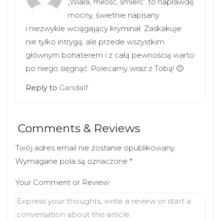
„Wiara, miłość, śmierć” to naprawdę
w
w
i
w
mocny, świetnie napisany
n
i
d
n
i niezwykle wciągający kryminał. Zaskakuje
o
d
w
o
nie tylko intrygą, ale przede wszystkim
)
w
)
głównym bohaterem i z całą pewnością warto
po niego sięgnąć. Polecamy wraz z Tobą! 🙂
Reply to
Gandalf
Comments & Reviews
Twój adres email nie zostanie opublikowany.
Wymagane pola są oznaczone
*
Your Comment or Review: