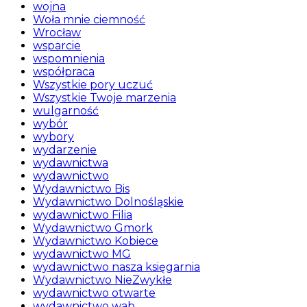
wojna
Woła mnie ciemność
Wrocław
wsparcie
wspomnienia
współpraca
Wszystkie pory uczuć
Wszystkie Twoje marzenia
wulgarność
wybór
wybory
wydarzenie
wydawnictwa
wydawnictwo
Wydawnictwo Bis
Wydawnictwo Dolnośląskie
wydawnictwo Filia
Wydawnictwo Gmork
Wydawnictwo Kobiece
wydawnictwo MG
wydawnictwo nasza księgarnia
Wydawnictwo NieZwykłe
wydawnictwo otwarte
wydawnictwo wab