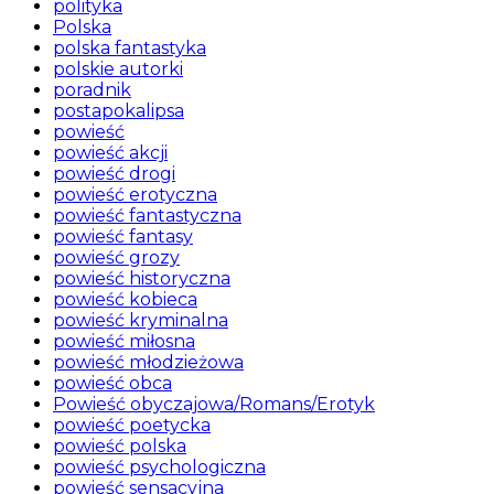
polityka
Polska
polska fantastyka
polskie autorki
poradnik
postapokalipsa
powieść
powieść akcji
powieść drogi
powieść erotyczna
powieść fantastyczna
powieść fantasy
powieść grozy
powieść historyczna
powieść kobieca
powieść kryminalna
powieść miłosna
powieść młodzieżowa
powieść obca
Powieść obyczajowa/Romans/Erotyk
powieść poetycka
powieść polska
powieść psychologiczna
powieść sensacyjna