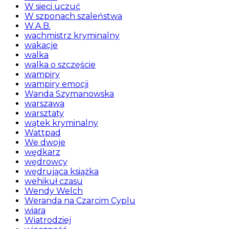
W sieci uczuć
W szponach szaleństwa
W.A.B.
wachmistrz kryminalny
wakacje
walka
walka o szczęście
wampiry
wampiry emocji
Wanda Szymanowska
warszawa
warsztaty
wątek kryminalny
Wattpad
We dwoje
wędkarz
wędrowcy
wędrująca książka
wehikuł czasu
Wendy Welch
Weranda na Czarcim Cyplu
wiara
Wiatrodziej