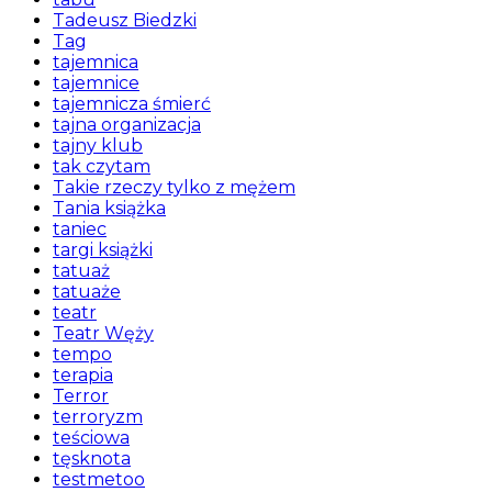
Tadeusz Biedzki
Tag
tajemnica
tajemnice
tajemnicza śmierć
tajna organizacja
tajny klub
tak czytam
Takie rzeczy tylko z mężem
Tania książka
taniec
targi książki
tatuaż
tatuaże
teatr
Teatr Węży
tempo
terapia
Terror
terroryzm
teściowa
tęsknota
testmetoo