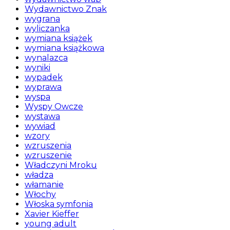
Wydawnictwo Znak
wygrana
wyliczanka
wymiana książek
wymiana książkowa
wynalazca
wyniki
wypadek
wyprawa
wyspa
Wyspy Owcze
wystawa
wywiad
wzory
wzruszenia
wzruszenie
Władczyni Mroku
władza
włamanie
Włochy
Włoska symfonia
Xavier Kieffer
young adult