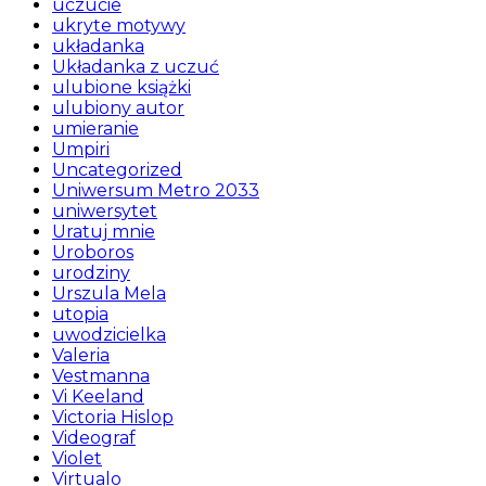
uczucie
ukryte motywy
układanka
Układanka z uczuć
ulubione książki
ulubiony autor
umieranie
Umpiri
Uncategorized
Uniwersum Metro 2033
uniwersytet
Uratuj mnie
Uroboros
urodziny
Urszula Mela
utopia
uwodzicielka
Valeria
Vestmanna
Vi Keeland
Victoria Hislop
Videograf
Violet
Virtualo