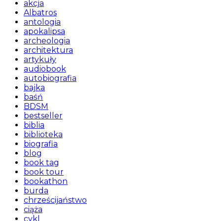
akcja
Albatros
antologia
apokalipsa
archeologia
architektura
artykuły
audiobook
autobiografia
bajka
baśń
BDSM
bestseller
biblia
biblioteka
biografia
blog
book tag
book tour
bookathon
burda
chrześcijaństwo
ciąża
cykl