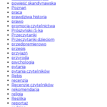
powieść skandynawska
Poznań
praca
prawdziwa historia
prawo
promocja czytelnictwa
Prószyński i S-ka
Przeczytanki
Przeczytanki dzieciom
przedpremierowo
przepis
przyjaźń
przyroda
psychologia
pytania
pytania czytelników
Rebis
recenzja
Recenzje czytelników
rekomendacja
religia
Replika
reportaż