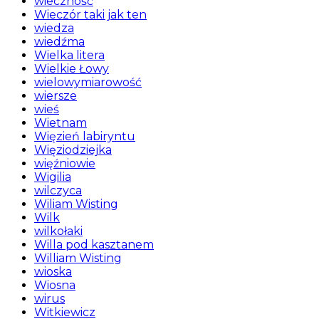
wieczność
Wieczór taki jak ten
wiedza
wiedźma
Wielka litera
Wielkie Łowy
wielowymiarowość
wiersze
wieś
Wietnam
Więzień labiryntu
Więziodziejka
więźniowie
Wigilia
wilczyca
Wiliam Wisting
Wilk
wilkołaki
Willa pod kasztanem
William Wisting
wioska
Wiosna
wirus
Witkiewicz