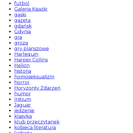
futbol
Galeria Książki
gąski
gazeta
gdańsk
Gdynia
gra
groza
gry planszowe
Harlequin
Harper Collins
Helion
historia
homoseksualizm
horror
Horyzonty Zdarzeń
humor
Initium
Jaguar
jedzenie
klasyka
klub przeczytanek
kobieca literatura