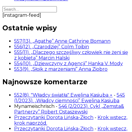
[instagram-feed]
Ostatnie wpisy
557(13). „Agathe” Anne Cathrine Bomann
556(12). „Czarodziej” Colm Toibin
555(11). „Dlaczego szczęśliwy człowiek nie żeni się
z kobietą” Marcin Halski
554(10). „Dziewczyny z Agencji” Hanka V. Mody
553(9). „Słoik z marzeniami” Anna Ziobro
Najnowsze komentarze
552(8). "Władcy światła" Ewelina Kasiuba ⋆
-
545
(1/2023). „Władcy ciemności” Ewelina Kasiuba
Mynameischrisch
-
546 (2/2023). Cykl „Zemsta&
Partnerzy” Robert Ostaszewski
Przeczytanki Dorota Lińska-Złoch
-
Krok wstecz,
krok naprzód.
Przeczytanki Dorota Lińska-Złoch
-
Krok wstecz,