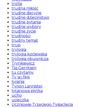
trolle
trudna miłość
trudne decyzje
trudne dzieciństwo
trudne pytania
trudne wybory
trudne życie
trudności
trudny temat
trup
trylogia
trylogia kociewska
trylogia obuwnicza
Trynkiewicz
Tss Gerritsen
tu czytamy
Ty ja i fejs
tyrania
Tyrion Lannister
tytanowa płytka
ucho
ucieczka
Uczniowie Trzeciego Tysiąclecia