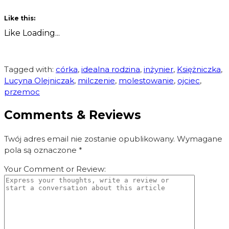
on Twitter
on Facebook
(Opens
(Opens
in new
in new
Like this:
window)
window)
Like
Loading...
Tagged with:
córka
,
idealna rodzina
,
inżynier
,
Księżniczka
,
Lucyna Olejniczak
,
milczenie
,
molestowanie
,
ojciec
,
przemoc
Comments & Reviews
Twój adres email nie zostanie opublikowany.
Wymagane
pola są oznaczone
*
Your Comment or Review: