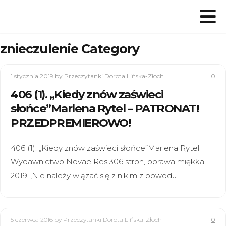
znieczulenie Category
1 stycznia 2019
by Przeczytanki Dorota Lińska-Złoch
0
406 (1). „Kiedy znów zaświeci
słońce”Marlena Rytel – PATRONAT!
PRZEDPREMIEROWO!
406 (1). „Kiedy znów zaświeci słońce”Marlena Rytel
Wydawnictwo Novae Res 306 stron, oprawa miękka
2019 „Nie należy wiązać się z nikim z powodu…
5 czerwca 2016
by Przeczytanki Dorota Lińska-Złoch
0