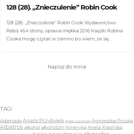
128 (28). „Znieczulenie” Robin Cook
128 (28). „Znieczulenie” Robin Cook Wydawnictwo
Rebis 454 strony, oprawa miękka 2016 Książki Robina
Cooka mogę czytać w ciemno bo wiem, że się…
Napisz do mnie
TAGI
Agata Przybyłek
Agnieszka Pruska
Adamada
Agata Suchocka
Albatros
Ameryka
alkohol
alkoholizm
Aneta Krasińska