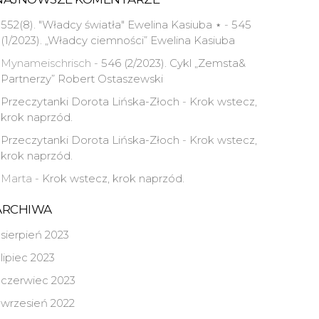
552(8). "Władcy światła" Ewelina Kasiuba ⋆
-
545
(1/2023). „Władcy ciemności” Ewelina Kasiuba
Mynameischrisch
-
546 (2/2023). Cykl „Zemsta&
Partnerzy” Robert Ostaszewski
Przeczytanki Dorota Lińska-Złoch
-
Krok wstecz,
krok naprzód.
Przeczytanki Dorota Lińska-Złoch
-
Krok wstecz,
krok naprzód.
Marta
-
Krok wstecz, krok naprzód.
ARCHIWA
sierpień 2023
lipiec 2023
czerwiec 2023
wrzesień 2022