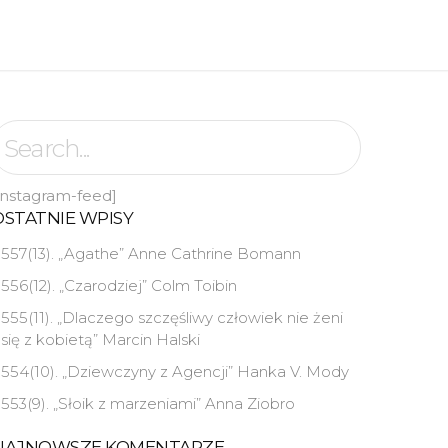
instagram-feed]
OSTATNIE WPISY
557(13). „Agathe” Anne Cathrine Bomann
556(12). „Czarodziej” Colm Toibin
555(11). „Dlaczego szczęśliwy człowiek nie żeni
się z kobietą” Marcin Halski
554(10). „Dziewczyny z Agencji” Hanka V. Mody
553(9). „Słoik z marzeniami” Anna Ziobro
NAJNOWSZE KOMENTARZE