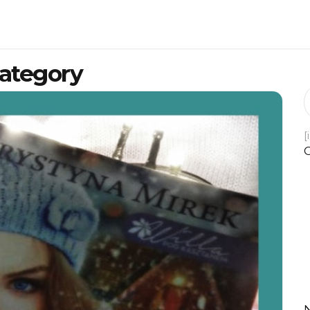
ategory
[