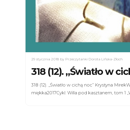
29 stycznia 2018
by Przeczytanki Dorota Lińska-Złoch
318 (12). „Światło w c
318 (12). „Światło w cichą noc” Krystyna Mir
miękka2017Cykl: Willa pod kasztanem, tom 1 „W