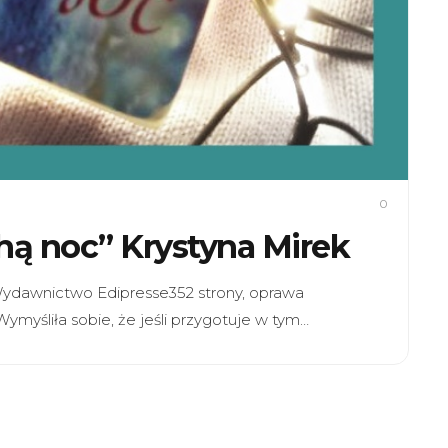
0
ichą noc” Krystyna Mirek
ekWydawnictwo Edipresse352 strony, oprawa
ymyśliła sobie, że jeśli przygotuje w tym…