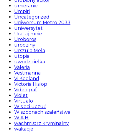
ulubiony autor
umieranie
Umpiri
Uncategorized
Uniwersum Metro 2033
uniwersytet
Uratuj mnie
Uroboros
urodziny
Urszula Mela
utopia
uwodzicielka
Valeria
Vestmanna
Vi Keeland
Victoria Hislop
Videograf
Violet
Virtualo
W sieci uczuć
W szponach szaleństwa
W.A.B.
wachmistrz kryminalny
wakacje