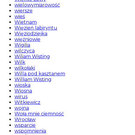
wielowymiarowość
wiersze
wieś
Wietnam
Więzień labiryntu
Więziodziejka
więźniowie
Wigilia
wilczyca
Wiliam Wisting
Wilk
wilkołaki
Willa pod kasztanem
William Wisting
wioska
Wiosna
wirus
Witkiewicz
wojna
Woła mnie ciemność
Wrocław
wsparcie
wspomnienia