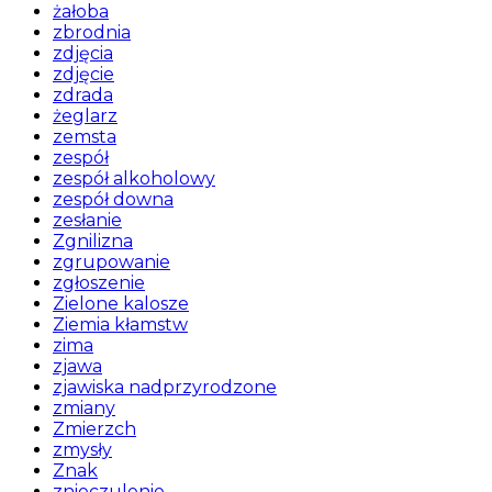
żałoba
zbrodnia
zdjęcia
zdjęcie
zdrada
żeglarz
zemsta
zespół
zespół alkoholowy
zespół downa
zesłanie
Zgnilizna
zgrupowanie
zgłoszenie
Zielone kalosze
Ziemia kłamstw
zima
zjawa
zjawiska nadprzyrodzone
zmiany
Zmierzch
zmysły
Znak
znieczulenie