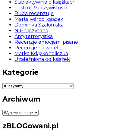
Subiektywnie o książkach
Lustro Rzeczywistości
Ruda recenzuje
Marta wśród książek
Dominika Szałomska
NIEnaczytana
Antyterrorystka
Recenzje emocjami pisane
Recenzje na widelcu
Matka Książkoholiczka
Uzależniona od książek
Kategorie
Kategorie
Archiwum
Archiwum
zBLOGowani.pl