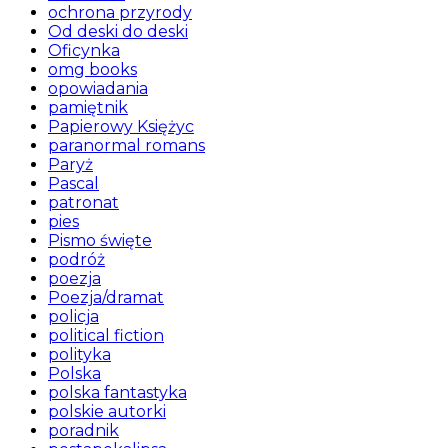
ochrona przyrody
Od deski do deski
Oficynka
omg books
opowiadania
pamiętnik
Papierowy Księżyc
paranormal romans
Paryż
Pascal
patronat
pies
Pismo święte
podróż
poezja
Poezja/dramat
policja
political fiction
polityka
Polska
polska fantastyka
polskie autorki
poradnik