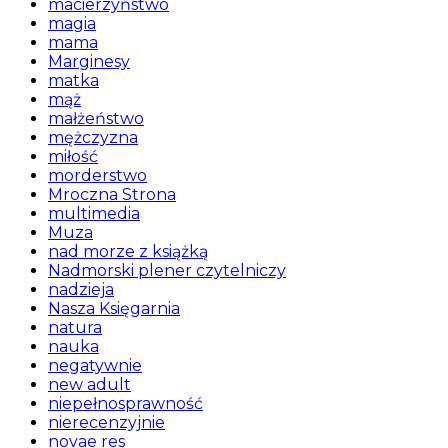
macierzyństwo
magia
mama
Marginesy
matka
mąż
małżeństwo
mężczyzna
miłość
morderstwo
Mroczna Strona
multimedia
Muza
nad morze z książką
Nadmorski plener czytelniczy
nadzieja
Nasza Księgarnia
natura
nauka
negatywnie
new adult
niepełnosprawność
nierecenzyjnie
novae res