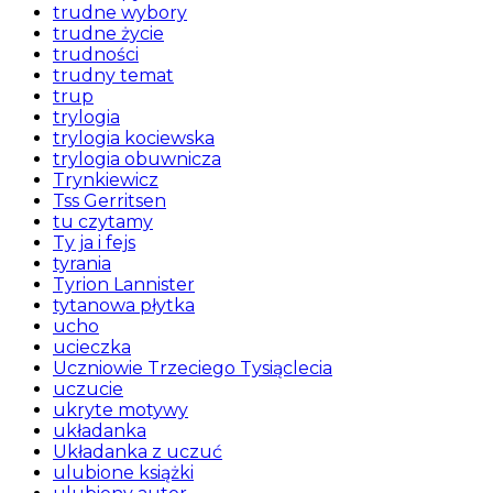
trudne wybory
trudne życie
trudności
trudny temat
trup
trylogia
trylogia kociewska
trylogia obuwnicza
Trynkiewicz
Tss Gerritsen
tu czytamy
Ty ja i fejs
tyrania
Tyrion Lannister
tytanowa płytka
ucho
ucieczka
Uczniowie Trzeciego Tysiąclecia
uczucie
ukryte motywy
układanka
Układanka z uczuć
ulubione książki