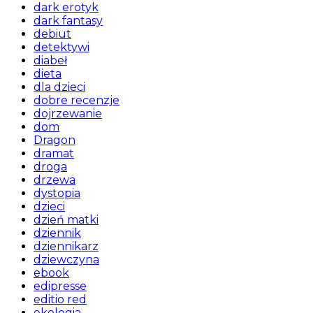
dark erotyk
dark fantasy
debiut
detektywi
diabeł
dieta
dla dzieci
dobre recenzje
dojrzewanie
dom
Dragon
dramat
droga
drzewa
dystopia
dzieci
dzień matki
dziennik
dziennikarz
dziewczyna
ebook
edipresse
editio red
ekologia