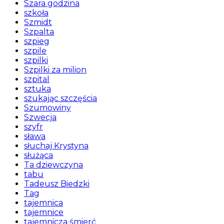
Szara godzina
szkoła
Szmidt
Szpalta
szpieg
szpile
szpilki
Szpilki za milion
szpital
sztuka
szukając szczęścia
Szumowiny
Szwecja
szyfr
sława
słuchaj Krystyna
służąca
Ta dziewczyna
tabu
Tadeusz Biedzki
Tag
tajemnica
tajemnice
tajemnicza śmierć