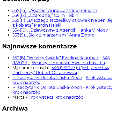
557(13). „Agathe” Anne Cathrine Bomann
556(12). „Czarodziej” Colm Toibin
555(11). „Dlaczego szczęśliwy człowiek nie żeni się
z kobietą” Marcin Halski
554(10). „Dziewczyny z Agencji” Hanka V. Mody
553(9). „Słoik z marzeniami” Anna Ziobro
Najnowsze komentarze
552(8). "Władcy światła" Ewelina Kasiuba ⋆
-
545
(1/2023). „Władcy ciemności” Ewelina Kasiuba
Mynameischrisch
-
546 (2/2023). Cykl „Zemsta&
Partnerzy” Robert Ostaszewski
Przeczytanki Dorota Lińska-Złoch
-
Krok wstecz,
krok naprzód.
Przeczytanki Dorota Lińska-Złoch
-
Krok wstecz,
krok naprzód.
Marta
-
Krok wstecz, krok naprzód.
Archiwa