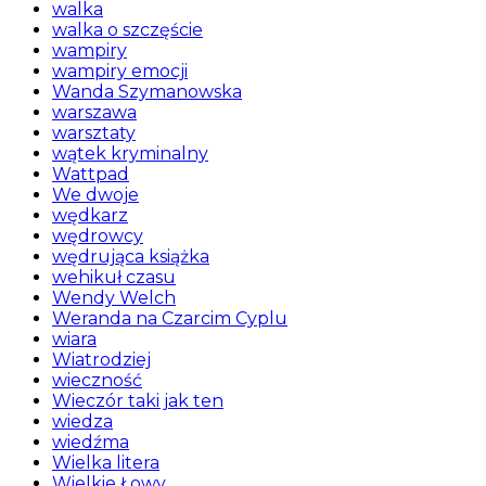
walka
walka o szczęście
wampiry
wampiry emocji
Wanda Szymanowska
warszawa
warsztaty
wątek kryminalny
Wattpad
We dwoje
wędkarz
wędrowcy
wędrująca książka
wehikuł czasu
Wendy Welch
Weranda na Czarcim Cyplu
wiara
Wiatrodziej
wieczność
Wieczór taki jak ten
wiedza
wiedźma
Wielka litera
Wielkie Łowy