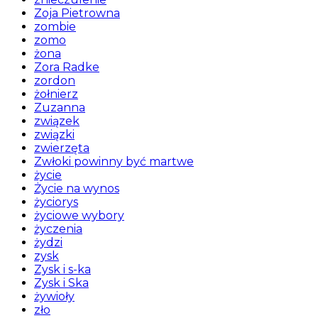
Zoja Pietrowna
zombie
zomo
żona
Zora Radke
zordon
żołnierz
Zuzanna
związek
związki
zwierzęta
Zwłoki powinny być martwe
życie
Życie na wynos
życiorys
życiowe wybory
życzenia
żydzi
zysk
Zysk i s-ka
Zysk i Ska
żywioły
zło