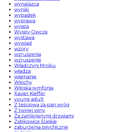
wynalazca
wyniki
wypadek
wyprawa
wyspa
Wyspy Owcze
wystawa
wywiad
wzory
wzruszenia
wzruszenie
Władczyni Mroku
władza
włamanie
Włochy
Włoska symfonia
Xavier Kieffer
young adult
Z teściową za pan wróg
Z twojej winy
Za zamkniętymi drzwiami
Ząbkowice Śląskie
zaburzenia psychiczne