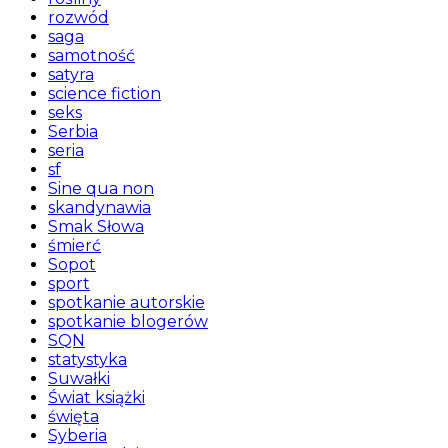
rozwód
saga
samotność
satyra
science fiction
seks
Serbia
seria
sf
Sine qua non
skandynawia
Smak Słowa
śmierć
Sopot
sport
spotkanie autorskie
spotkanie blogerów
SQN
statystyka
Suwałki
Świat książki
święta
Syberia