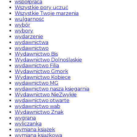
współpraca
Wszystkie pory uczuć
Wszystkie Twoje marzenia
wulgarność
wybór
wybory
wydarzenie
wydawnictwa
wydawnictwo
Wydawnictwo Bis
Wydawnictwo Dolnośląskie
wydawnictwo Filia
Wydawnictwo Gmork
Wydawnictwo Kobiece
wydawnictwo MG
wydawnictwo nasza księgarnia
Wydawnictwo NieZwykłe
wydawnictwo otwarte
wydawnictwo wab
Wydawnictwo Znak
wygrana
wyliczanka
wymiana książek
wymiana książkowa