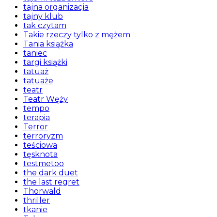
tajna organizacja
tajny klub
tak czytam
Takie rzeczy tylko z mężem
Tania książka
taniec
targi książki
tatuaż
tatuaże
teatr
Teatr Węży
tempo
terapia
Terror
terroryzm
teściowa
tęsknota
testmetoo
the dark duet
the last regret
Thorwald
thriller
tkanie