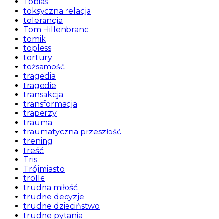
Tobias
toksyczna relacja
tolerancja
Tom Hillenbrand
tomik
topless
tortury
tożsamość
tragedia
tragedie
transakcja
transformacja
traperzy
trauma
traumatyczna przeszłość
trening
treść
Tris
Trójmiasto
trolle
trudna miłość
trudne decyzje
trudne dzieciństwo
trudne pytania