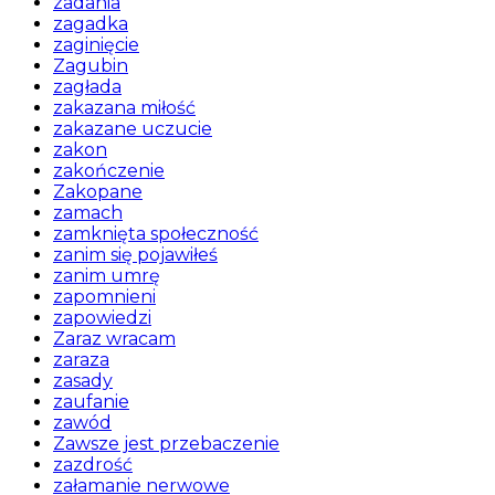
zadania
zagadka
zaginięcie
Zagubin
zagłada
zakazana miłość
zakazane uczucie
zakon
zakończenie
Zakopane
zamach
zamknięta społeczność
zanim się pojawiłeś
zanim umrę
zapomnieni
zapowiedzi
Zaraz wracam
zaraza
zasady
zaufanie
zawód
Zawsze jest przebaczenie
zazdrość
załamanie nerwowe