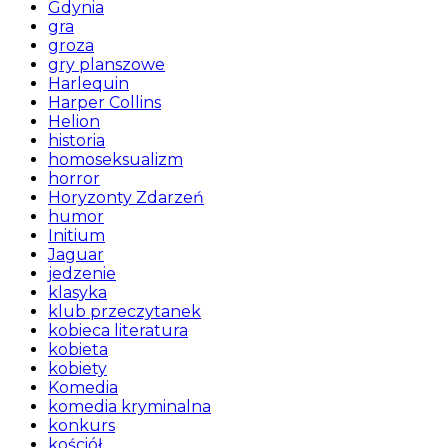
Gdynia
gra
groza
gry planszowe
Harlequin
Harper Collins
Helion
historia
homoseksualizm
horror
Horyzonty Zdarzeń
humor
Initium
Jaguar
jedzenie
klasyka
klub przeczytanek
kobieca literatura
kobieta
kobiety
Komedia
komedia kryminalna
konkurs
kościół