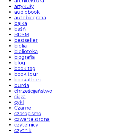
architektura
artykuły
audiobook
autobiografia
bajka
baśń
BDSM
bestseller
biblia
biblioteka
biografia
blog
book tag
book tour
bookathon
burda
chrześcijaństwo
ciąża
cykl
Czarne
czasopismo
czwarta strona
czytelnicy
czytnik