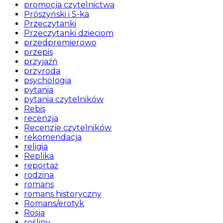
promocja czytelnictwa
Prószyński i S-ka
Przeczytanki
Przeczytanki dzieciom
przedpremierowo
przepis
przyjaźń
przyroda
psychologia
pytania
pytania czytelników
Rebis
recenzja
Recenzje czytelników
rekomendacja
religia
Replika
reportaż
rodzina
romans
romans historyczny
Romans/erotyk
Rosja
rośliny