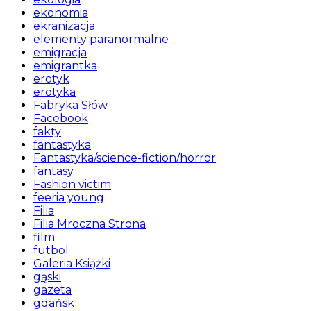
ekonomia
ekranizacja
elementy paranormalne
emigracja
emigrantka
erotyk
erotyka
Fabryka Słów
Facebook
fakty
fantastyka
Fantastyka/science-fiction/horror
fantasy
Fashion victim
feeria young
Filia
Filia Mroczna Strona
film
futbol
Galeria Książki
gąski
gazeta
gdańsk