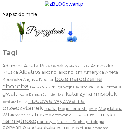
Napisz do mnie
Tagi
Agata Przybyłek
Agnieszka
Adamada
Agata Suchocka
Albatros
Pruska
Ameryka
alkohol
alkoholizm
Aneta
boże narodzenie
Krasińska
Augusta Docher
choroba
druga wojna światowa
Ewa Formella
Daria Orlicz
katarzyna misiołek
gwałt
Iwona Banach
Jorn Lier Horst
lipcowe wyzwanie
lekarz
komisarz
przeczytanek
mafia
Magdalena
Magdalena Majcher
muzyka
matras
Witkiewicz
molestowanie
Muza
mróz
namiętność
narkotyki
Natasza Socha
patologia
porwanie
postapokaliptyczny
prostytucja
przemiana