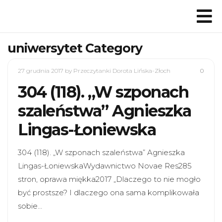
uniwersytet Category
27 grudnia 2017
by Przeczytanki Dorota Lińska-Złoch
0
304 (118). „W szponach
szaleństwa” Agnieszka
Lingas-Łoniewska
304 (118). „W szponach szaleństwa” Agnieszka
Lingas-ŁoniewskaWydawnictwo Novae Res285
stron, oprawa miękka2017 „Dlaczego to nie mogło
być prostsze? I dlaczego ona sama komplikowała
sobie…