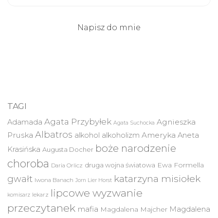
Napisz do mnie
TAGI
Agata Przybyłek
Agnieszka
Adamada
Agata Suchocka
Albatros
Pruska
Ameryka
alkohol
alkoholizm
Aneta
boże narodzenie
Krasińska
Augusta Docher
choroba
druga wojna światowa
Ewa Formella
Daria Orlicz
katarzyna misiołek
gwałt
Iwona Banach
Jorn Lier Horst
lipcowe wyzwanie
lekarz
komisarz
przeczytanek
mafia
Magdalena
Magdalena Majcher