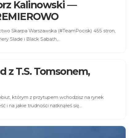
orz Kalinowski —
REMIEROWO
ictwo Skarpa Warszawska (#TeamPocisk) 455 stron,
ery Slade i Black Sabath,…
ad z T.S. Tomsonem,
 debiut, którym z przytupem wchodzisz na rynek
ć i na jakie trudności natknąłeś się…