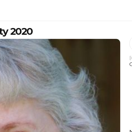
ty 2020
[