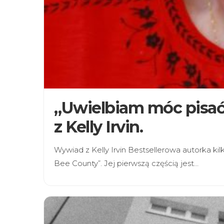
„Uwielbiam móc pisa
z Kelly Irvin.
Wywiad z Kelly Irvin Bestsellerowa autorka kil
Bee County”. Jej pierwszą częścią jest…