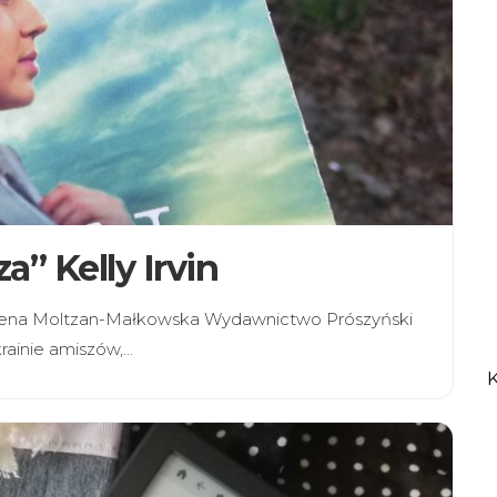
a” Kelly Irvin
agdalena Moltzan-Małkowska Wydawnictwo Prószyński
krainie amiszów,…