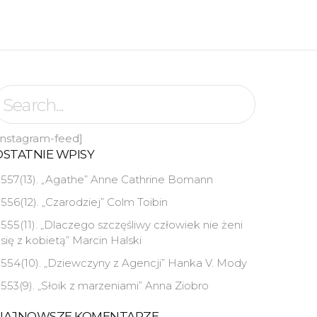
instagram-feed]
OSTATNIE WPISY
557(13). „Agathe” Anne Cathrine Bomann
556(12). „Czarodziej” Colm Toibin
555(11). „Dlaczego szczęśliwy człowiek nie żeni
się z kobietą” Marcin Halski
554(10). „Dziewczyny z Agencji” Hanka V. Mody
553(9). „Słoik z marzeniami” Anna Ziobro
NAJNOWSZE KOMENTARZE