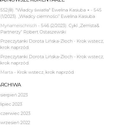
552(8). "Władcy światła" Ewelina Kasiuba ⋆
-
545
(1/2023). „Władcy ciemności” Ewelina Kasiuba
Mynameischrisch
-
546 (2/2023). Cykl „Zemsta&
Partnerzy” Robert Ostaszewski
Przeczytanki Dorota Lińska-Złoch
-
Krok wstecz,
krok naprzód.
Przeczytanki Dorota Lińska-Złoch
-
Krok wstecz,
krok naprzód.
Marta
-
Krok wstecz, krok naprzód.
ARCHIWA
sierpień 2023
lipiec 2023
czerwiec 2023
wrzesień 2022