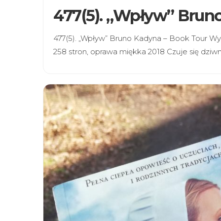
477(5). „Wpływ” Brun
477(5). „Wpływ” Bruno Kadyna – Book Tour Wy
258 stron, oprawa miękka 2018 Czuje się dziwn