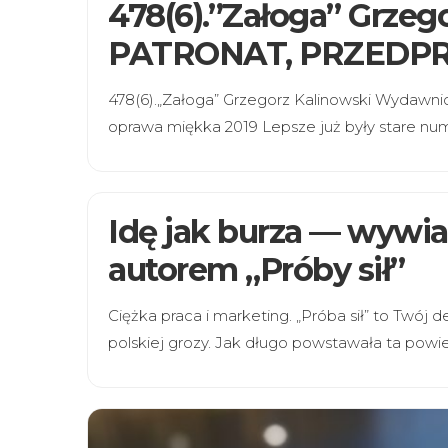
478(6).”Załoga” Grzeg
PATRONAT, PRZEDP
478(6).„Załoga” Grzegorz Kalinowski Wydawn
oprawa miękka 2019 Lepsze już były stare num
Idę jak burza — wywi
autorem „Próby sił”
Ciężka praca i marketing. „Próba sił” to Twój
polskiej grozy. Jak długo powstawała ta powieś