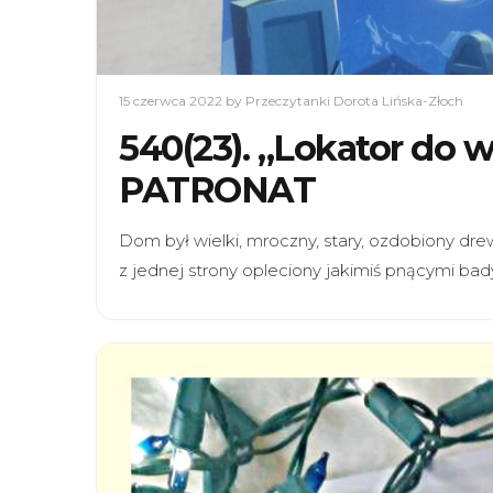
15 czerwca 2022
by Przeczytanki Dorota Lińska-Złoch
540(23). „Lokator do 
PATRONAT
Dom był wielki, mroczny, stary, ozdobiony dr
z jednej strony opleciony jakimiś pnącymi bady