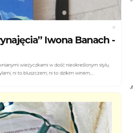
0
wynajęcia” Iwona Banach -
ewnianymi wieżyczkami w dość nieokreślonym stylu,
lami, ni to bluszczem, ni to dzikim winem,…