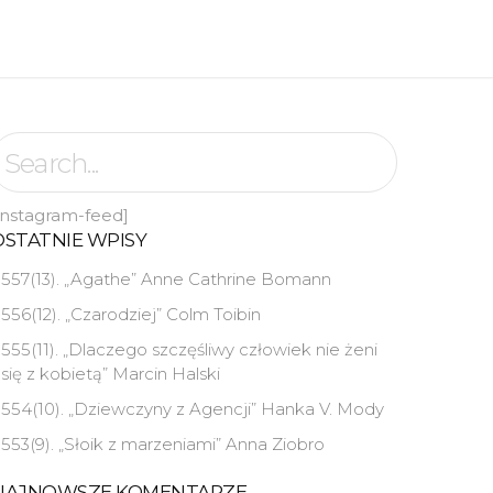
instagram-feed]
OSTATNIE WPISY
557(13). „Agathe” Anne Cathrine Bomann
556(12). „Czarodziej” Colm Toibin
555(11). „Dlaczego szczęśliwy człowiek nie żeni
się z kobietą” Marcin Halski
554(10). „Dziewczyny z Agencji” Hanka V. Mody
553(9). „Słoik z marzeniami” Anna Ziobro
NAJNOWSZE KOMENTARZE