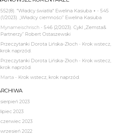
552(8). "Władcy światła" Ewelina Kasiuba ⋆
-
545
(1/2023). „Władcy ciemności” Ewelina Kasiuba
Mynameischrisch
-
546 (2/2023). Cykl „Zemsta&
Partnerzy” Robert Ostaszewski
Przeczytanki Dorota Lińska-Złoch
-
Krok wstecz,
krok naprzód.
Przeczytanki Dorota Lińska-Złoch
-
Krok wstecz,
krok naprzód.
Marta
-
Krok wstecz, krok naprzód.
ARCHIWA
sierpień 2023
lipiec 2023
czerwiec 2023
wrzesień 2022