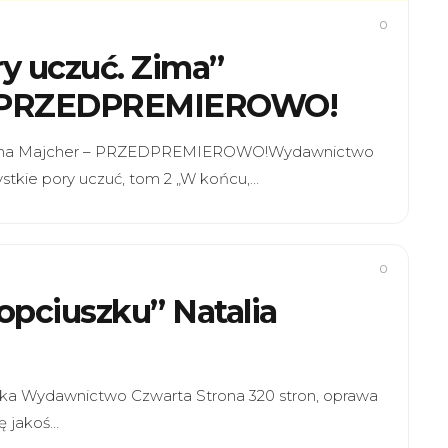
0
ry uczuć. Zima”
– PRZEDPREMIEROWO!
gdalena Majcher – PRZEDPREMIEROWO!Wydawnictwo
stkie pory uczuć, tom 2 „W końcu,…
0
Kopciuszku” Natalia
ńska Wydawnictwo Czwarta Strona 320 stron, oprawa
ę jakoś…