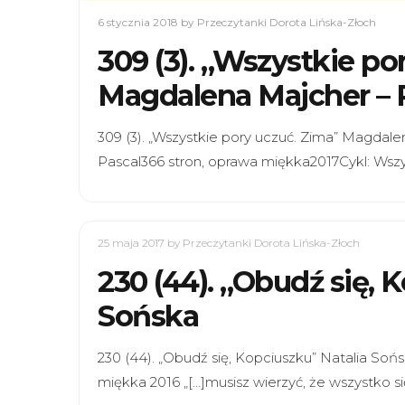
6 stycznia 2018
by Przeczytanki Dorota Lińska-Złoch
309 (3). „Wszystkie po
Magdalena Majcher 
309 (3). „Wszystkie pory uczuć. Zima” Ma
Pascal366 stron, oprawa miękka2017Cykl: Wszy
25 maja 2017
by Przeczytanki Dorota Lińska-Złoch
230 (44). „Obudź się, 
Sońska
230 (44). „Obudź się, Kopciuszku” Natalia So
miękka 2016 „[…]musisz wierzyć, że wszystko si