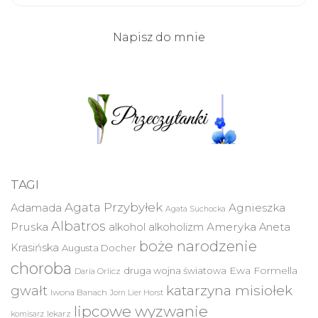
Napisz do mnie
TAGI
Agata Przybyłek
Agnieszka
Adamada
Agata Suchocka
Albatros
Pruska
Ameryka
alkohol
alkoholizm
Aneta
boże narodzenie
Krasińska
Augusta Docher
choroba
druga wojna światowa
Ewa Formella
Daria Orlicz
katarzyna misiołek
gwałt
Iwona Banach
Jorn Lier Horst
lipcowe wyzwanie
lekarz
komisarz