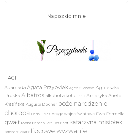
Napisz do mnie
TAGI
Agata Przybyłek
Agnieszka
Adamada
Agata Suchocka
Albatros
Pruska
Ameryka
alkohol
alkoholizm
Aneta
boże narodzenie
Krasińska
Augusta Docher
choroba
druga wojna światowa
Ewa Formella
Daria Orlicz
katarzyna misiołek
gwałt
Iwona Banach
Jorn Lier Horst
lipcowe wyzwanie
lekarz
komisarz