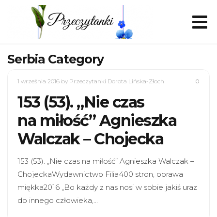
Serbia Category
1 września 2016
by Przeczytanki Dorota Lińska-Złoch
0
153 (53). „Nie czas
na miłość” Agnieszka
Walczak – Chojecka
153 (53). „Nie czas na miłość” Agnieszka Walczak –
ChojeckaWydawnictwo Filia400 stron, oprawa
miękka2016 „Bo każdy z nas nosi w sobie jakiś uraz
do innego człowieka,…