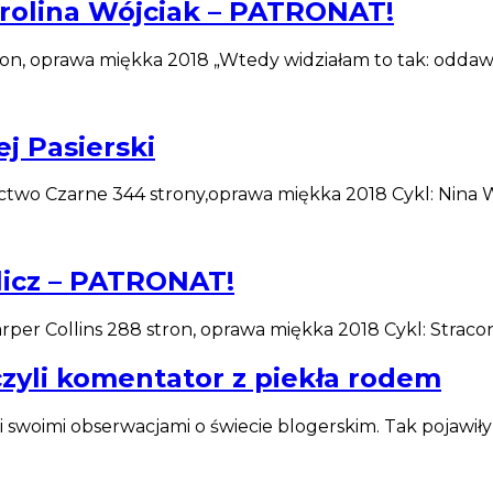
arolina Wójciak – PATRONAT!
ron, oprawa miękka 2018 „Wtedy widziałam to tak: oddawa
j Pasierski
ctwo Czarne 344 strony,oprawa miękka 2018 Cykl: Nina 
licz – PATRONAT!
rper Collins 288 stron, oprawa miękka 2018 Cykl: Strac
czyli komentator z piekła rodem
i swoimi obserwacjami o świecie blogerskim. Tak pojawiły