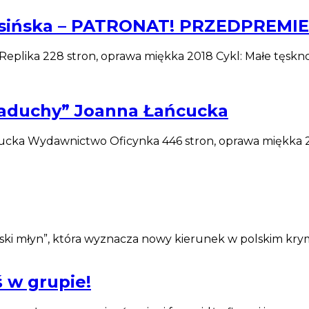
Krasińska – PATRONAT! PRZEDPREM
Replika 228 stron, oprawa miękka 2018 Cykl: Małe tęskn
kładuchy” Joanna Łańcucka
cucka Wydawnictwo Oficynka 446 stron, oprawa miękka 20
lski młyn”, która wyznacza nowy kierunek w polskim kr
eś w grupie!