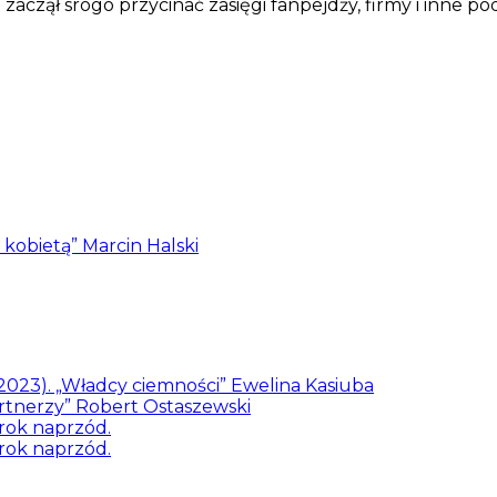
czął srogo przycinać zasięgi fanpejdży, firmy i inne po
z kobietą” Marcin Halski
/2023). „Władcy ciemności” Ewelina Kasiuba
artnerzy” Robert Ostaszewski
rok naprzód.
rok naprzód.