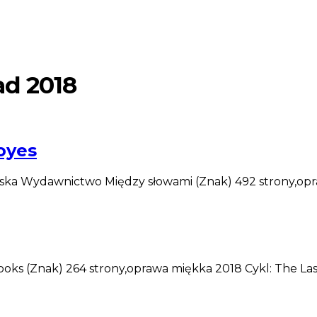
ad 2018
Moyes
żawska Wydawnictwo Między słowami (Znak) 492 strony,op
oks (Znak) 264 strony,oprawa miękka 2018 Cykl: The La