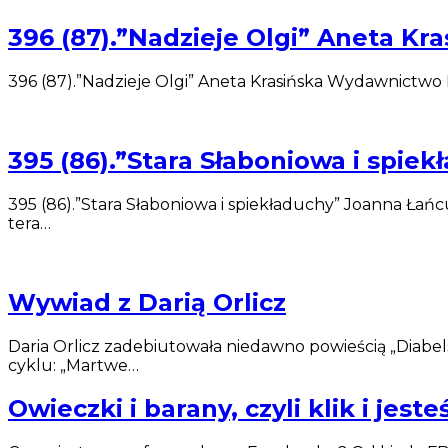
396 (87).”Nadzieje Olgi” Aneta 
396 (87).”Nadzieje Olgi” Aneta Krasińska Wydawnictwo 
395 (86).”Stara Słaboniowa i spie
395 (86).”Stara Słaboniowa i spiekładuchy” Joanna Łań
tera…
Wywiad z Darią Orlicz
Daria Orlicz zadebiutowała niedawno powieścią „Diabe
cyklu: „Martwe…
Owieczki i barany, czyli klik i jest