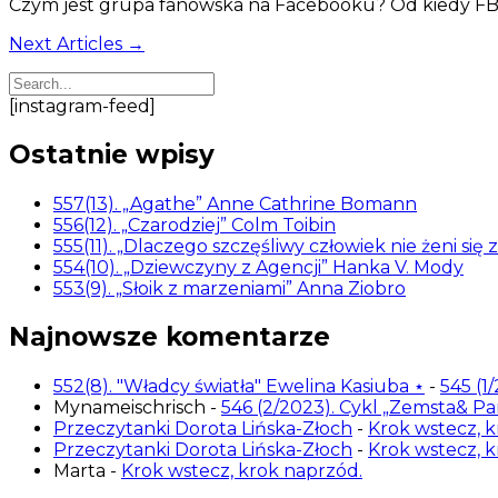
Czym jest grupa fanowska na Facebooku? Od kiedy FB za
Next Articles →
[instagram-feed]
Ostatnie wpisy
557(13). „Agathe” Anne Cathrine Bomann
556(12). „Czarodziej” Colm Toibin
555(11). „Dlaczego szczęśliwy człowiek nie żeni się 
554(10). „Dziewczyny z Agencji” Hanka V. Mody
553(9). „Słoik z marzeniami” Anna Ziobro
Najnowsze komentarze
552(8). "Władcy światła" Ewelina Kasiuba ⋆
-
545 (1
Mynameischrisch
-
546 (2/2023). Cykl „Zemsta& P
Przeczytanki Dorota Lińska-Złoch
-
Krok wstecz, k
Przeczytanki Dorota Lińska-Złoch
-
Krok wstecz, k
Marta
-
Krok wstecz, krok naprzód.