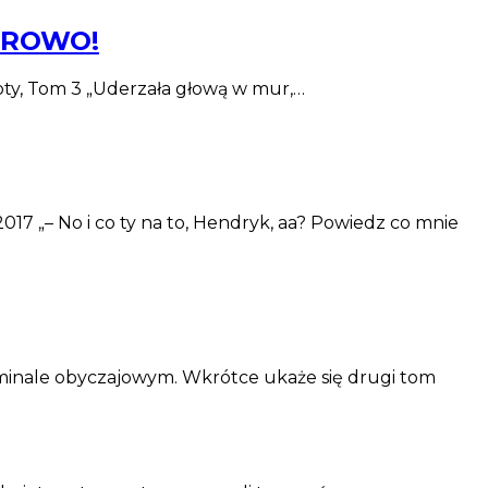
IEROWO!
oty, Tom 3 „Uderzała głową w mur,…
17 „– No i co ty na to, Hendryk, aa? Powiedz co mnie
yminale obyczajowym. Wkrótce ukaże się drugi tom