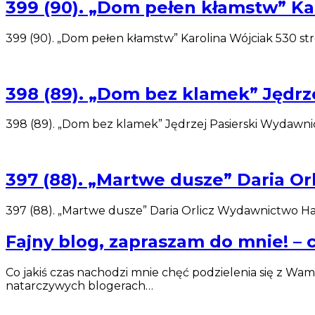
399 (90). „Dom pełen kłamstw” K
399 (90). „Dom pełen kłamstw” Karolina Wójciak 530 st
398 (89). „Dom bez klamek” Jędrze
398 (89). „Dom bez klamek” Jędrzej Pasierski Wydawni
397 (88). „Martwe dusze” Daria Or
397 (88). „Martwe dusze” Daria Orlicz Wydawnictwo Ha
Fajny blog, zapraszam do mnie! – 
Co jakiś czas nachodzi mnie chęć podzielenia się z Wam
natarczywych blogerach…