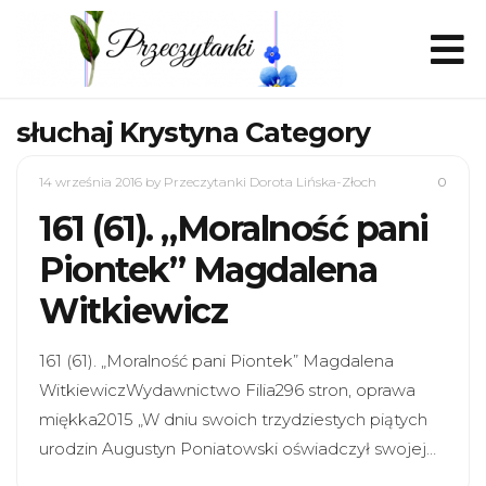
słuchaj Krystyna Category
14 września 2016
by Przeczytanki Dorota Lińska-Złoch
0
161 (61). „Moralność pani
Piontek” Magdalena
Witkiewicz
161 (61). „Moralność pani Piontek” Magdalena
WitkiewiczWydawnictwo Filia296 stron, oprawa
miękka2015 „W dniu swoich trzydziestych piątych
urodzin Augustyn Poniatowski oświadczył swojej…