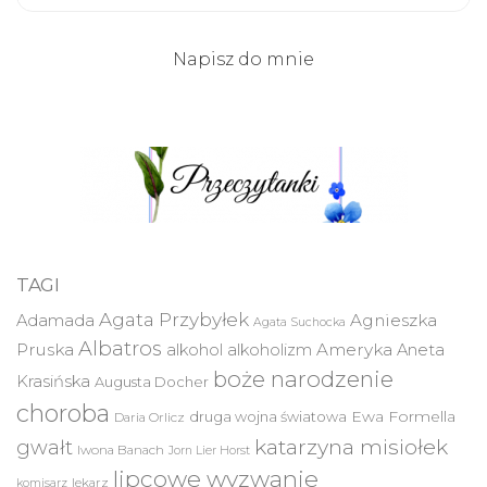
Napisz do mnie
TAGI
Agata Przybyłek
Agnieszka
Adamada
Agata Suchocka
Albatros
Pruska
Ameryka
alkohol
alkoholizm
Aneta
boże narodzenie
Krasińska
Augusta Docher
choroba
druga wojna światowa
Ewa Formella
Daria Orlicz
katarzyna misiołek
gwałt
Iwona Banach
Jorn Lier Horst
lipcowe wyzwanie
lekarz
komisarz