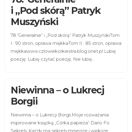
i „Pod skórą” Patryk
Muszyński
78.”Generalnie” i „Pod skórą” Patryk MuszyńskiTom
I : 90 stron, oprawa miękkaTom II : 85 stron, oprawa
miękkawww.czlowiekorkiestra.blog.onet.pl Lubię
poezję. Lubię czytać poezję. Nie lubię…
Niewinna – o Lukrecj
Borgii
Niewinna – o Lukrecji Borgii.Moje rozważania
inspirowane książką „Córka papieża” Dario Fo.
Sekrety Każdy ma sekrety,mniejsze i większe.