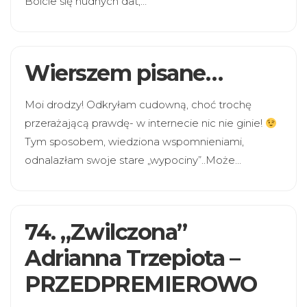
Boicie się nudnych dat,…
Wierszem pisane…
Moi drodzy! Odkryłam cudowną, choć trochę
przerażającą prawdę- w internecie nic nie ginie!
Tym sposobem, wiedziona wspomnieniami,
odnalazłam swoje stare „wypociny”..Może…
74. „Zwilczona”
Adrianna Trzepiota –
PRZEDPREMIEROWO