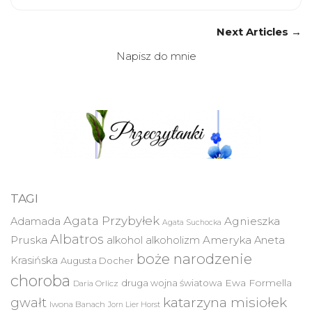
Next Articles →
Napisz do mnie
TAGI
Agata Przybyłek
Agnieszka
Adamada
Agata Suchocka
Albatros
Pruska
Ameryka
alkohol
alkoholizm
Aneta
boże narodzenie
Krasińska
Augusta Docher
choroba
druga wojna światowa
Ewa Formella
Daria Orlicz
katarzyna misiołek
gwałt
Iwona Banach
Jorn Lier Horst