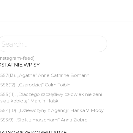
instagram-feed]
OSTATNIE WPISY
557(13). „Agathe” Anne Cathrine Bomann
556(12). „Czarodziej” Colm Toibin
555(11). „Dlaczego szczęśliwy człowiek nie żeni
się z kobietą” Marcin Halski
554(10). „Dziewczyny z Agencji” Hanka V. Mody
553(9). „Słoik z marzeniami” Anna Ziobro
NAJNOWSZE KOMENTARZE