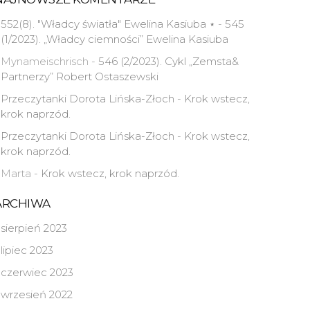
552(8). "Władcy światła" Ewelina Kasiuba ⋆
-
545
(1/2023). „Władcy ciemności” Ewelina Kasiuba
Mynameischrisch
-
546 (2/2023). Cykl „Zemsta&
Partnerzy” Robert Ostaszewski
Przeczytanki Dorota Lińska-Złoch
-
Krok wstecz,
krok naprzód.
Przeczytanki Dorota Lińska-Złoch
-
Krok wstecz,
krok naprzód.
Marta
-
Krok wstecz, krok naprzód.
ARCHIWA
sierpień 2023
lipiec 2023
czerwiec 2023
wrzesień 2022