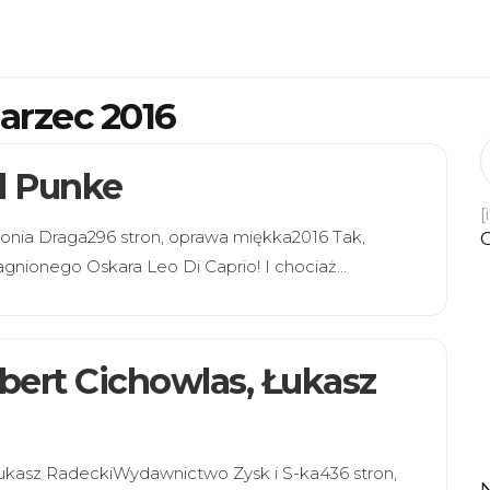
arzec 2016
el Punke
[
Sonia Draga296 stron, oprawa miękka2016 Tak,
pragnionego Oskara Leo Di Caprio! I chociaż…
obert Cichowlas, Łukasz
 Łukasz RadeckiWydawnictwo Zysk i S-ka436 stron,