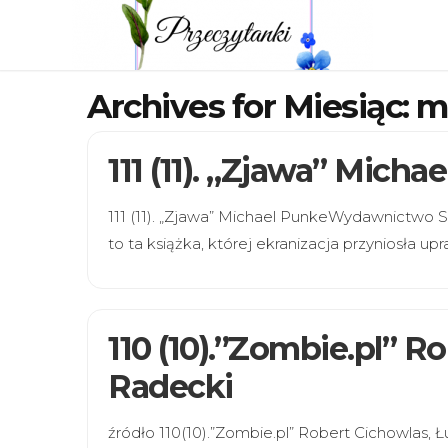
Archives for Miesiąc:
m
111 (11). „Zjawa” Micha
111 (11). „Zjawa” Michael PunkeWydawnictwo 
to ta książka, której ekranizacja przyniosła u
110 (10).”Zombie.pl” R
Radecki
źródło 110(10).”Zombie.pl” Robert Cichowlas,