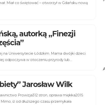
ał. Miał co świętować – otworzył w Gdańsku nową
ską, autorką „Finezji
zęścia”
iej na Uniwersytecie Łódzkim. Mama dwójki dzieci.
piej odpoczywa w otoczeniu przyrody lub…
obiety” Jarosław Wilk
ydawnictwo Prowizja312 stron, oprawa miękka2015
. Mimo, iż od dłuższego czasu przemykała