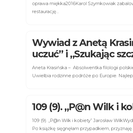
oprawa miękka2016Karol Szymkowiak zabalow
restaurację…
Wywiad z Anetą Krasiń
uczuć” i „Szukając szc
Aneta Krasińska – Absolwentka filologii polsk
Uwielbia rodzinne podróże po Europie. Najle
109 (9). „P@n Wilk i k
109 (9). „P@n Wilk i kobiety” Jarosław WilkW
Po książkę sięgnęłam przypadkiem, przyznaję