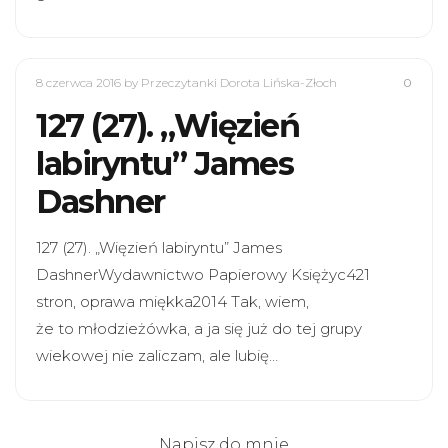
8 czerwca 2016
by Przeczytanki Dorota Lińska-Złoch
0
127 (27). „Więzień
labiryntu” James
Dashner
127 (27). „Więzień labiryntu” James
DashnerWydawnictwo Papierowy Księżyc421
stron, oprawa miękka2014 Tak, wiem,
że to młodzieżówka, a ja się już do tej grupy
wiekowej nie zaliczam, ale lubię…
Napisz do mnie