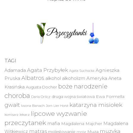
TAGI
Agata Przybyłek
Agnieszka
Adamada
Agata Suchocka
Albatros
Pruska
Ameryka
alkohol
alkoholizm
Aneta
boże narodzenie
Krasińska
Augusta Docher
choroba
druga wojna światowa
Ewa Formella
Daria Orlicz
katarzyna misiołek
gwałt
Iwona Banach
Jorn Lier Horst
lipcowe wyzwanie
lekarz
komisarz
przeczytanek
mafia
Magdalena
Magdalena Majcher
muzyka
matras
Witkiewicz
molestowanie
Muza
mróz