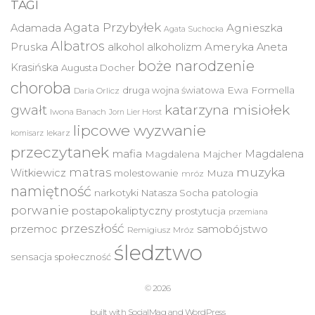
TAGI
Agata Przybyłek
Agnieszka
Adamada
Agata Suchocka
Albatros
Pruska
Ameryka
alkohol
alkoholizm
Aneta
boże narodzenie
Krasińska
Augusta Docher
choroba
druga wojna światowa
Ewa Formella
Daria Orlicz
katarzyna misiołek
gwałt
Iwona Banach
Jorn Lier Horst
lipcowe wyzwanie
lekarz
komisarz
przeczytanek
mafia
Magdalena
Magdalena Majcher
muzyka
matras
Witkiewicz
molestowanie
Muza
mróz
namiętność
narkotyki
Natasza Socha
patologia
porwanie
postapokaliptyczny
prostytucja
przemiana
przeszłość
przemoc
samobójstwo
Remigiusz Mróz
śledztwo
sensacja
społeczność
© 2026
built with
SocialMag
and
WordPress