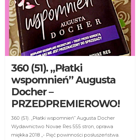
360 (51). „Płatki
wspomnień” Augusta
Docher –
PRZEDPREMIEROWO!
360 (51). „Płatki wspomnień” Augusta Docher
Wydawnictwo Novae Res 555 stron, oprawa
miękka 2018 „- Pięć powinności posłuszeństwa.