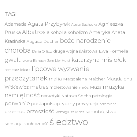
TAGI
Agata Przybyłek
Agnieszka
Adamada
Agata Suchocka
Albatros
Pruska
Ameryka
alkohol
alkoholizm
Aneta
boże narodzenie
Krasińska
Augusta Docher
choroba
druga wojna światowa
Ewa Formella
Daria Orlicz
katarzyna misiołek
gwałt
Iwona Banach
Jorn Lier Horst
lipcowe wyzwanie
lekarz
komisarz
przeczytanek
mafia
Magdalena
Magdalena Majcher
muzyka
matras
Witkiewicz
molestowanie
Muza
mróz
namiętność
narkotyki
Natasza Socha
patologia
porwanie
postapokaliptyczny
prostytucja
przemiana
przeszłość
przemoc
samobójstwo
Remigiusz Mróz
śledztwo
sensacja
społeczność