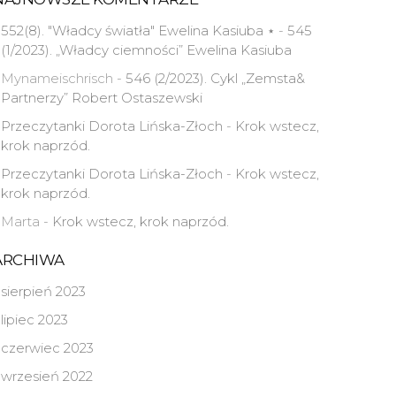
552(8). "Władcy światła" Ewelina Kasiuba ⋆
-
545
(1/2023). „Władcy ciemności” Ewelina Kasiuba
Mynameischrisch
-
546 (2/2023). Cykl „Zemsta&
Partnerzy” Robert Ostaszewski
Przeczytanki Dorota Lińska-Złoch
-
Krok wstecz,
krok naprzód.
Przeczytanki Dorota Lińska-Złoch
-
Krok wstecz,
krok naprzód.
Marta
-
Krok wstecz, krok naprzód.
ARCHIWA
sierpień 2023
lipiec 2023
czerwiec 2023
wrzesień 2022