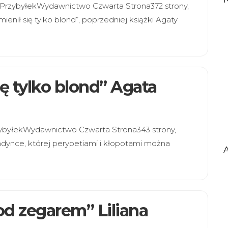
ta PrzybyłekWydawnictwo Czwarta Strona372 strony,
nił się tylko blond”, poprzedniej książki Agaty
się tylko blond” Agata
 PrzybyłekWydawnictwo Czwarta Strona343 strony,
dynce, której perypetiami i kłopotami można
pod zegarem” Liliana