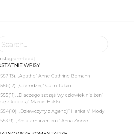
instagram-feed]
OSTATNIE WPISY
557(13). „Agathe” Anne Cathrine Bomann
556(12). „Czarodziej” Colm Toibin
555(11). „Dlaczego szczęśliwy człowiek nie żeni
się z kobietą” Marcin Halski
554(10). „Dziewczyny z Agencji” Hanka V. Mody
553(9). „Słoik z marzeniami” Anna Ziobro
NAJNOWSZE KOMENTARZE