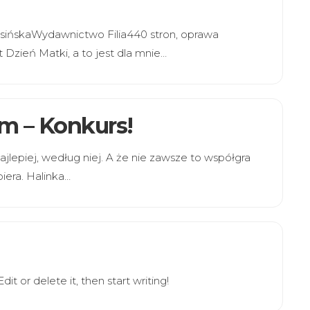
bisińskaWydawnictwo Filia440 stron, oprawa
t Dzień Matki, a to jest dla mnie…
m – Konkurs!
ajlepiej, według niej. A że nie zawsze to współgra
iera. Halinka…
it or delete it, then start writing!