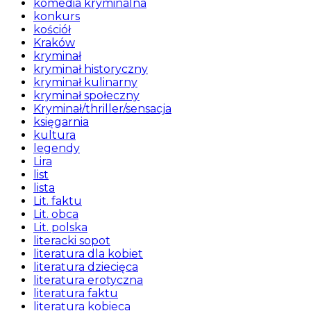
komedia kryminalna
konkurs
kościół
Kraków
kryminał
kryminał historyczny
kryminał kulinarny
kryminał społeczny
Kryminał/thriller/sensacja
księgarnia
kultura
legendy
Lira
list
lista
Lit. faktu
Lit. obca
Lit. polska
literacki sopot
literatura dla kobiet
literatura dziecięca
literatura erotyczna
literatura faktu
literatura kobieca