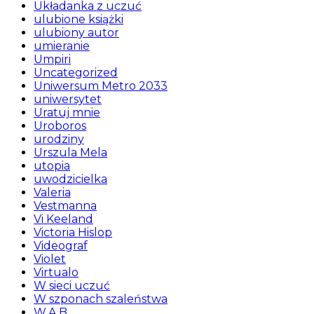
Układanka z uczuć
ulubione książki
ulubiony autor
umieranie
Umpiri
Uncategorized
Uniwersum Metro 2033
uniwersytet
Uratuj mnie
Uroboros
urodziny
Urszula Mela
utopia
uwodzicielka
Valeria
Vestmanna
Vi Keeland
Victoria Hislop
Videograf
Violet
Virtualo
W sieci uczuć
W szponach szaleństwa
W.A.B.