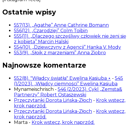
Ostatnie wpisy
557(13). „Agathe” Anne Cathrine Bomann
556(12). „Czarodziej” Colm Toibin
555(11). „Dlaczego szczęśliwy człowiek nie żeni się
z kobietą” Marcin Halski
554(10). „Dziewczyny z Agencji” Hanka V. Mody
553(9). „Słoik z marzeniami” Anna Ziobro
Najnowsze komentarze
552(8). "Władcy światła" Ewelina Kasiuba ⋆
-
545
(1/2023). „Władcy ciemności” Ewelina Kasiuba
Mynameischrisch
-
546 (2/2023). Cykl „Zemsta&
Partnerzy” Robert Ostaszewski
Przeczytanki Dorota Lińska-Złoch
-
Krok wstecz,
krok naprzód.
Przeczytanki Dorota Lińska-Złoch
-
Krok wstecz,
krok naprzód.
Marta
-
Krok wstecz, krok naprzód.