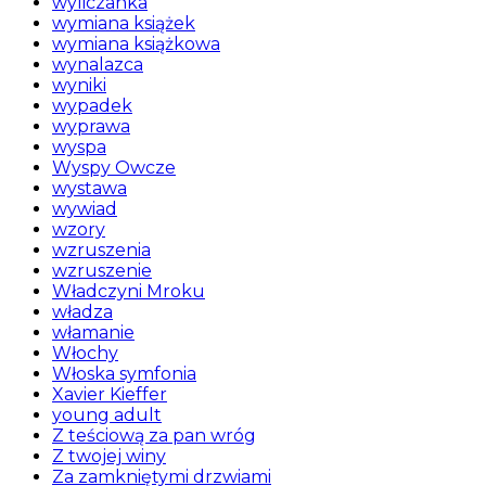
wyliczanka
wymiana książek
wymiana książkowa
wynalazca
wyniki
wypadek
wyprawa
wyspa
Wyspy Owcze
wystawa
wywiad
wzory
wzruszenia
wzruszenie
Władczyni Mroku
władza
włamanie
Włochy
Włoska symfonia
Xavier Kieffer
young adult
Z teściową za pan wróg
Z twojej winy
Za zamkniętymi drzwiami