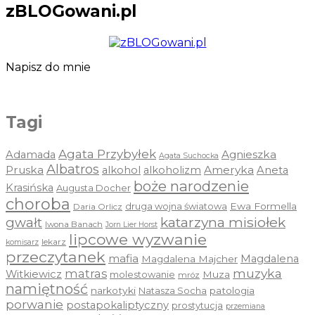
zBLOGowani.pl
Napisz do mnie
Tagi
Agata Przybyłek
Agnieszka
Adamada
Agata Suchocka
Albatros
Pruska
Ameryka
alkohol
alkoholizm
Aneta
boże narodzenie
Krasińska
Augusta Docher
choroba
druga wojna światowa
Ewa Formella
Daria Orlicz
katarzyna misiołek
gwałt
Iwona Banach
Jorn Lier Horst
lipcowe wyzwanie
lekarz
komisarz
przeczytanek
mafia
Magdalena
Magdalena Majcher
muzyka
matras
Witkiewicz
molestowanie
Muza
mróz
namiętność
narkotyki
Natasza Socha
patologia
porwanie
postapokaliptyczny
prostytucja
przemiana