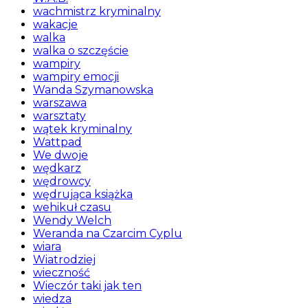
wachmistrz kryminalny
wakacje
walka
walka o szczęście
wampiry
wampiry emocji
Wanda Szymanowska
warszawa
warsztaty
wątek kryminalny
Wattpad
We dwoje
wędkarz
wędrowcy
wędrująca książka
wehikuł czasu
Wendy Welch
Weranda na Czarcim Cyplu
wiara
Wiatrodziej
wieczność
Wieczór taki jak ten
wiedza