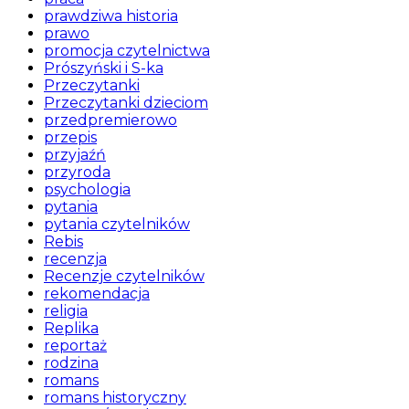
prawdziwa historia
prawo
promocja czytelnictwa
Prószyński i S-ka
Przeczytanki
Przeczytanki dzieciom
przedpremierowo
przepis
przyjaźń
przyroda
psychologia
pytania
pytania czytelników
Rebis
recenzja
Recenzje czytelników
rekomendacja
religia
Replika
reportaż
rodzina
romans
romans historyczny