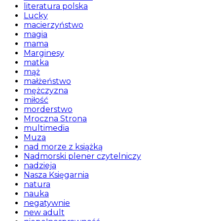
literatura polska
Lucky
macierzyństwo
magia
mama
Marginesy
matka
mąż
małżeństwo
mężczyzna
miłość
morderstwo
Mroczna Strona
multimedia
Muza
nad morze z książką
Nadmorski plener czytelniczy
nadzieja
Nasza Księgarnia
natura
nauka
negatywnie
new adult