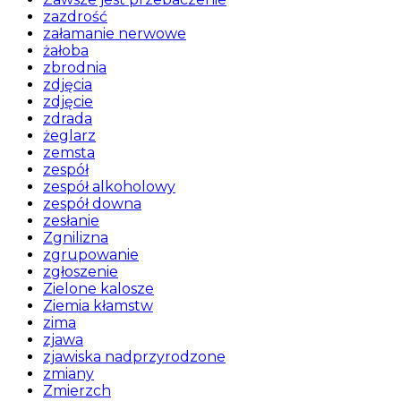
zazdrość
załamanie nerwowe
żałoba
zbrodnia
zdjęcia
zdjęcie
zdrada
żeglarz
zemsta
zespół
zespół alkoholowy
zespół downa
zesłanie
Zgnilizna
zgrupowanie
zgłoszenie
Zielone kalosze
Ziemia kłamstw
zima
zjawa
zjawiska nadprzyrodzone
zmiany
Zmierzch