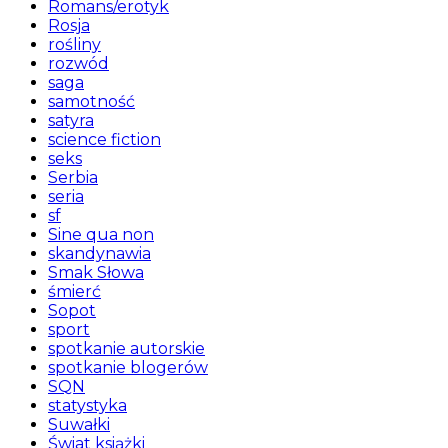
Romans/erotyk
Rosja
rośliny
rozwód
saga
samotność
satyra
science fiction
seks
Serbia
seria
sf
Sine qua non
skandynawia
Smak Słowa
śmierć
Sopot
sport
spotkanie autorskie
spotkanie blogerów
SQN
statystyka
Suwałki
Świat książki