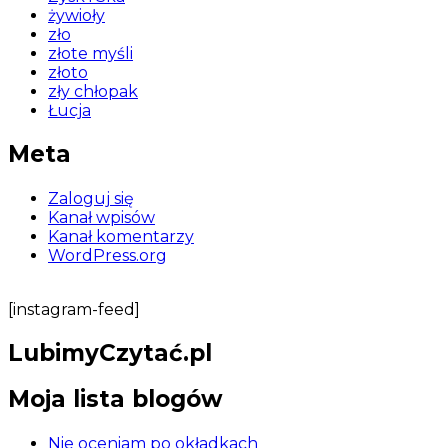
żywioły
zło
złote myśli
złoto
zły chłopak
Łucja
Meta
Zaloguj się
Kanał wpisów
Kanał komentarzy
WordPress.org
[instagram-feed]
LubimyCzytać.pl
Moja lista blogów
Nie oceniam po okładkach