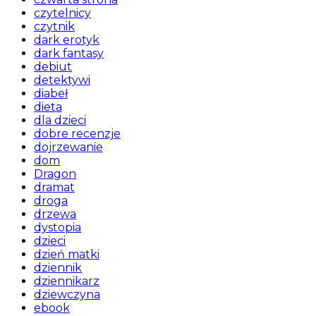
czytelnicy
czytnik
dark erotyk
dark fantasy
debiut
detektywi
diabeł
dieta
dla dzieci
dobre recenzje
dojrzewanie
dom
Dragon
dramat
droga
drzewa
dystopia
dzieci
dzień matki
dziennik
dziennikarz
dziewczyna
ebook