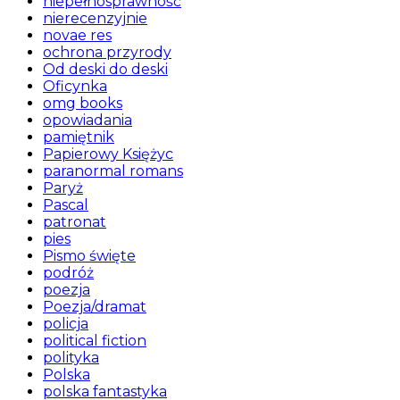
niepełnosprawność
nierecenzyjnie
novae res
ochrona przyrody
Od deski do deski
Oficynka
omg books
opowiadania
pamiętnik
Papierowy Księżyc
paranormal romans
Paryż
Pascal
patronat
pies
Pismo święte
podróż
poezja
Poezja/dramat
policja
political fiction
polityka
Polska
polska fantastyka