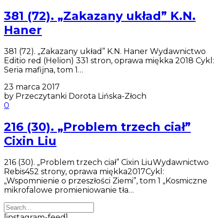
381 (72). „Zakazany układ” K.N.
Haner
381 (72). „Zakazany układ” K.N. Haner Wydawnictwo
Editio red (Helion) 331 stron, oprawa miękka 2018 Cykl:
Seria mafijna, tom 1…
23 marca 2017
by Przeczytanki Dorota Lińska-Złoch
0
216 (30). „Problem trzech ciał”
Cixin Liu
216 (30). „Problem trzech ciał” Cixin LiuWydawnictwo
Rebis452 strony, oprawa miękka2017Cykl:
„Wspomnienie o przeszłości Ziemi”, tom 1 „Kosmiczne
mikrofalowe promieniowanie tła…
[instagram-feed]