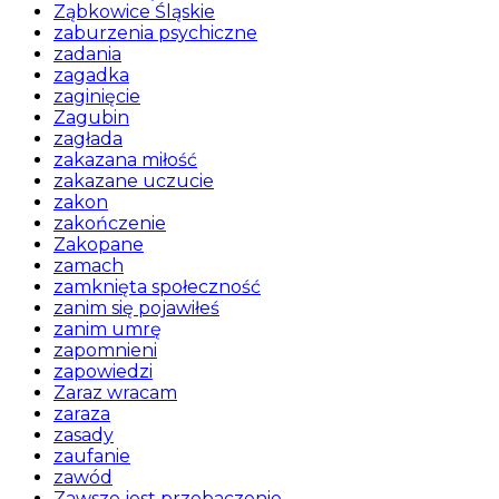
Ząbkowice Śląskie
zaburzenia psychiczne
zadania
zagadka
zaginięcie
Zagubin
zagłada
zakazana miłość
zakazane uczucie
zakon
zakończenie
Zakopane
zamach
zamknięta społeczność
zanim się pojawiłeś
zanim umrę
zapomnieni
zapowiedzi
Zaraz wracam
zaraza
zasady
zaufanie
zawód
Zawsze jest przebaczenie