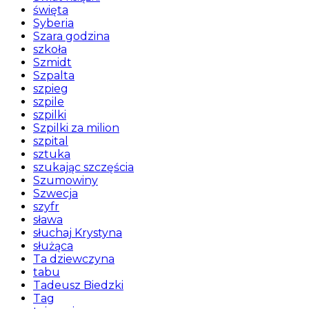
święta
Syberia
Szara godzina
szkoła
Szmidt
Szpalta
szpieg
szpile
szpilki
Szpilki za milion
szpital
sztuka
szukając szczęścia
Szumowiny
Szwecja
szyfr
sława
słuchaj Krystyna
służąca
Ta dziewczyna
tabu
Tadeusz Biedzki
Tag