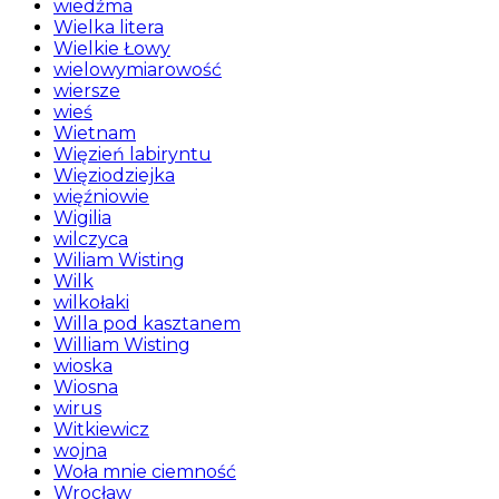
wiedźma
Wielka litera
Wielkie Łowy
wielowymiarowość
wiersze
wieś
Wietnam
Więzień labiryntu
Więziodziejka
więźniowie
Wigilia
wilczyca
Wiliam Wisting
Wilk
wilkołaki
Willa pod kasztanem
William Wisting
wioska
Wiosna
wirus
Witkiewicz
wojna
Woła mnie ciemność
Wrocław