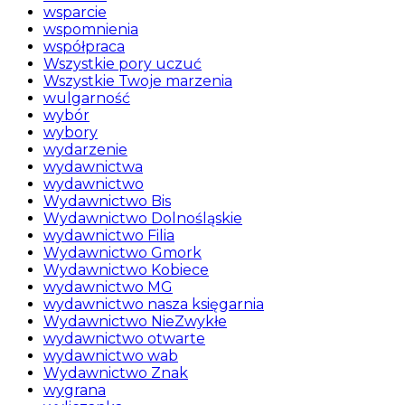
wsparcie
wspomnienia
współpraca
Wszystkie pory uczuć
Wszystkie Twoje marzenia
wulgarność
wybór
wybory
wydarzenie
wydawnictwa
wydawnictwo
Wydawnictwo Bis
Wydawnictwo Dolnośląskie
wydawnictwo Filia
Wydawnictwo Gmork
Wydawnictwo Kobiece
wydawnictwo MG
wydawnictwo nasza księgarnia
Wydawnictwo NieZwykłe
wydawnictwo otwarte
wydawnictwo wab
Wydawnictwo Znak
wygrana