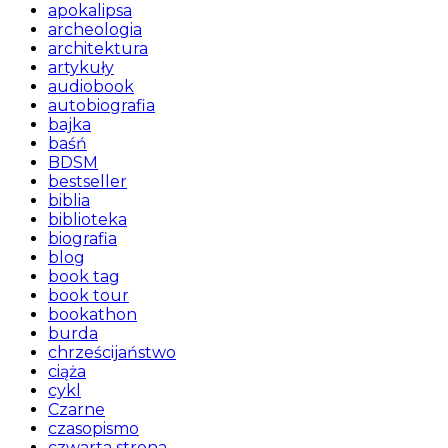
apokalipsa
archeologia
architektura
artykuły
audiobook
autobiografia
bajka
baśń
BDSM
bestseller
biblia
biblioteka
biografia
blog
book tag
book tour
bookathon
burda
chrześcijaństwo
ciąża
cykl
Czarne
czasopismo
czwarta strona