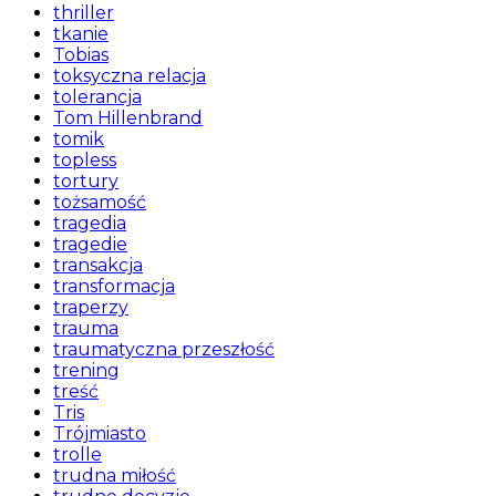
thriller
tkanie
Tobias
toksyczna relacja
tolerancja
Tom Hillenbrand
tomik
topless
tortury
tożsamość
tragedia
tragedie
transakcja
transformacja
traperzy
trauma
traumatyczna przeszłość
trening
treść
Tris
Trójmiasto
trolle
trudna miłość