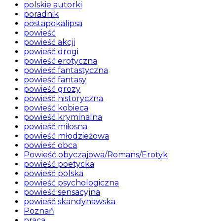
polskie autorki
poradnik
postapokalipsa
powieść
powieść akcji
powieść drogi
powieść erotyczna
powieść fantastyczna
powieść fantasy
powieść grozy
powieść historyczna
powieść kobieca
powieść kryminalna
powieść miłosna
powieść młodzieżowa
powieść obca
Powieść obyczajowa/Romans/Erotyk
powieść poetycka
powieść polska
powieść psychologiczna
powieść sensacyjna
powieść skandynawska
Poznań
praca