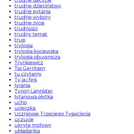
trudne decyzje
trudne dzieciństwo
trudne pytania
trudne wybory
trudne życie
trudności
trudny temat
trup
trylogia
trylogia kociewska
trylogia obuwnicza
Trynkiewicz
Tss Gerritsen
tu czytamy
Ty ja i fejs
tyrania
Tyrion Lannister
tytanowa płytka
ucho
ucieczka
Uczniowie Trzeciego Tysiąclecia
uczucie
ukryte motywy
układanka