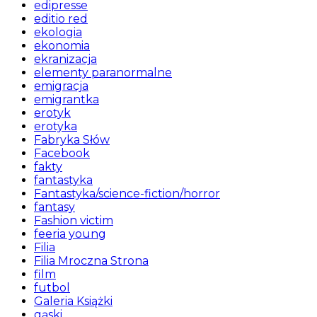
edipresse
editio red
ekologia
ekonomia
ekranizacja
elementy paranormalne
emigracja
emigrantka
erotyk
erotyka
Fabryka Słów
Facebook
fakty
fantastyka
Fantastyka/science-fiction/horror
fantasy
Fashion victim
feeria young
Filia
Filia Mroczna Strona
film
futbol
Galeria Książki
gąski