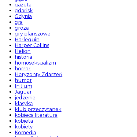
gazeta
gdańsk
Gdynia
gra
groza
gry planszowe
Harlequin
Harper Collins
Helion
historia
homoseksualizm
horror
Horyzonty Zdarzeń
humor
Initium
Jaguar
jedzenie
klasyka
klub przeczytanek
kobieca literatura
kobieta
kobiety
Komedia