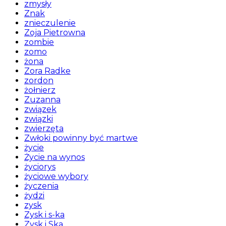
zmysły
Znak
znieczulenie
Zoja Pietrowna
zombie
zomo
żona
Zora Radke
zordon
żołnierz
Zuzanna
związek
związki
zwierzęta
Zwłoki powinny być martwe
życie
Życie na wynos
życiorys
życiowe wybory
życzenia
żydzi
zysk
Zysk i s-ka
Zysk i Ska