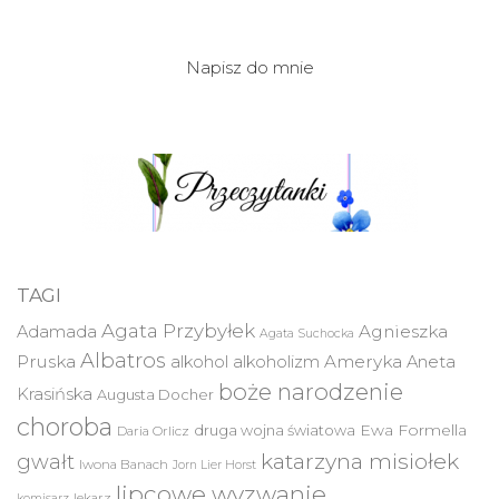
Napisz do mnie
TAGI
Agata Przybyłek
Agnieszka
Adamada
Agata Suchocka
Albatros
Pruska
Ameryka
alkohol
alkoholizm
Aneta
boże narodzenie
Krasińska
Augusta Docher
choroba
druga wojna światowa
Ewa Formella
Daria Orlicz
katarzyna misiołek
gwałt
Iwona Banach
Jorn Lier Horst
lipcowe wyzwanie
lekarz
komisarz