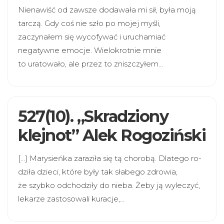
Nienawiść od zawsze dodawała mi sił, była moją
tarczą. Gdy coś nie szło po mojej myśli,
zaczynałem się wycofywać i uruchamiać
negatywne emocje. Wielokrotnie mnie
to uratowało, ale przez to zniszczyłem…
527(10). „Skradziony
klejnot” Alek Rogoziński
[…] Mary­sień­ka zara­ziła się tą cho­robą. Dla­tego ro­
dzi­ła dzie­ci, które były tak sła­bego zdro­wia,
że szyb­ko odcho­dziły do nieba. Żeby ją wyle­czyć,
leka­rze zasto­so­wali kura­cje,…