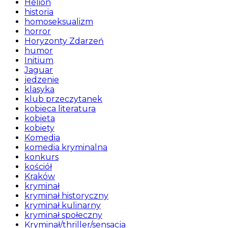
Helion
historia
homoseksualizm
horror
Horyzonty Zdarzeń
humor
Initium
Jaguar
jedzenie
klasyka
klub przeczytanek
kobieca literatura
kobieta
kobiety
Komedia
komedia kryminalna
konkurs
kościół
Kraków
kryminał
kryminał historyczny
kryminał kulinarny
kryminał społeczny
Kryminał/thriller/sensacja