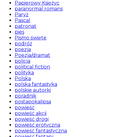
Papierowy Księżyc
paranormal romans
Paryż
Pascal
patronat
pies
Pismo święte
podróż
poezja
Poezja/dramat
policja
political fiction
polityka
Polska
polska fantastyka
polskie autorki
poradnik
postapokalipsa
powieść
powieść akcji
powieść drogi
powieść erotyczna
powieść fantastyczna
powieść fantasy