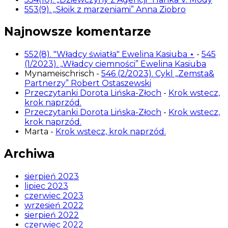
553(9). „Słoik z marzeniami” Anna Ziobro
Najnowsze komentarze
552(8). "Władcy światła" Ewelina Kasiuba ⋆
-
545
(1/2023). „Władcy ciemności” Ewelina Kasiuba
Mynameischrisch
-
546 (2/2023). Cykl „Zemsta&
Partnerzy” Robert Ostaszewski
Przeczytanki Dorota Lińska-Złoch
-
Krok wstecz,
krok naprzód.
Przeczytanki Dorota Lińska-Złoch
-
Krok wstecz,
krok naprzód.
Marta
-
Krok wstecz, krok naprzód.
Archiwa
sierpień 2023
lipiec 2023
czerwiec 2023
wrzesień 2022
sierpień 2022
czerwiec 2022