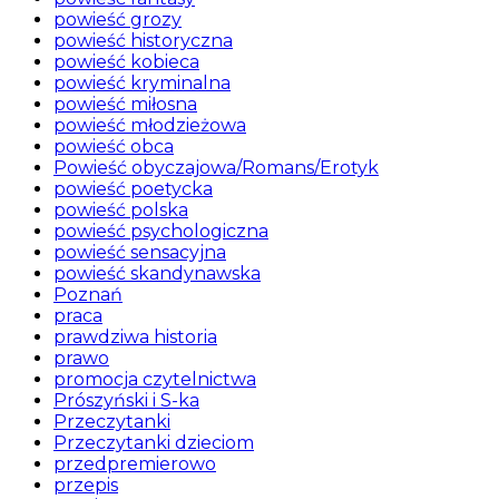
powieść grozy
powieść historyczna
powieść kobieca
powieść kryminalna
powieść miłosna
powieść młodzieżowa
powieść obca
Powieść obyczajowa/Romans/Erotyk
powieść poetycka
powieść polska
powieść psychologiczna
powieść sensacyjna
powieść skandynawska
Poznań
praca
prawdziwa historia
prawo
promocja czytelnictwa
Prószyński i S-ka
Przeczytanki
Przeczytanki dzieciom
przedpremierowo
przepis