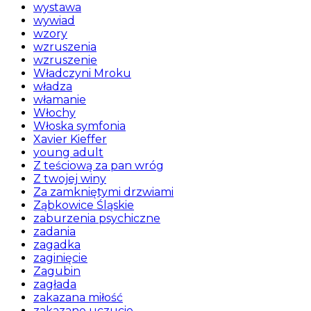
wystawa
wywiad
wzory
wzruszenia
wzruszenie
Władczyni Mroku
władza
włamanie
Włochy
Włoska symfonia
Xavier Kieffer
young adult
Z teściową za pan wróg
Z twojej winy
Za zamkniętymi drzwiami
Ząbkowice Śląskie
zaburzenia psychiczne
zadania
zagadka
zaginięcie
Zagubin
zagłada
zakazana miłość
zakazane uczucie