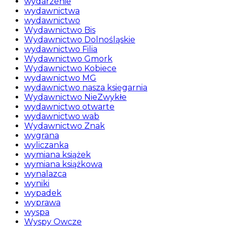
wydarzenie
wydawnictwa
wydawnictwo
Wydawnictwo Bis
Wydawnictwo Dolnośląskie
wydawnictwo Filia
Wydawnictwo Gmork
Wydawnictwo Kobiece
wydawnictwo MG
wydawnictwo nasza księgarnia
Wydawnictwo NieZwykłe
wydawnictwo otwarte
wydawnictwo wab
Wydawnictwo Znak
wygrana
wyliczanka
wymiana książek
wymiana książkowa
wynalazca
wyniki
wypadek
wyprawa
wyspa
Wyspy Owcze