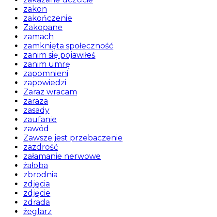
zakon
zakończenie
Zakopane
zamach
zamknięta społeczność
zanim się pojawiłeś
zanim umrę
zapomnieni
zapowiedzi
Zaraz wracam
zaraza
zasady
zaufanie
zawód
Zawsze jest przebaczenie
zazdrość
załamanie nerwowe
żałoba
zbrodnia
zdjęcia
zdjęcie
zdrada
żeglarz