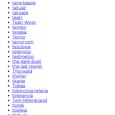
targi książki
tatuaż
tatuaże
teatr
Teatr Węży
tempo
terapia
Terror
terroryzm
teściowa
tęsknota
testmetoo
the dark duet
the last regret
Thorwald
thriller
tkanie
Tobias
toksyczna relacja
tolerancja
Tom Hillenbrand
tomik
topless