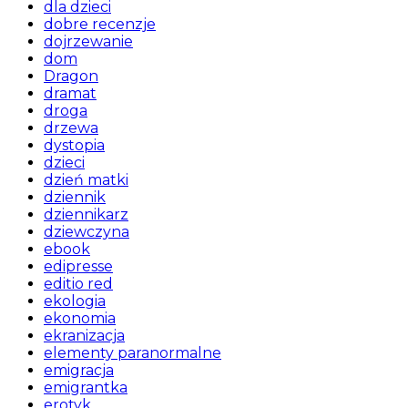
dla dzieci
dobre recenzje
dojrzewanie
dom
Dragon
dramat
droga
drzewa
dystopia
dzieci
dzień matki
dziennik
dziennikarz
dziewczyna
ebook
edipresse
editio red
ekologia
ekonomia
ekranizacja
elementy paranormalne
emigracja
emigrantka
erotyk