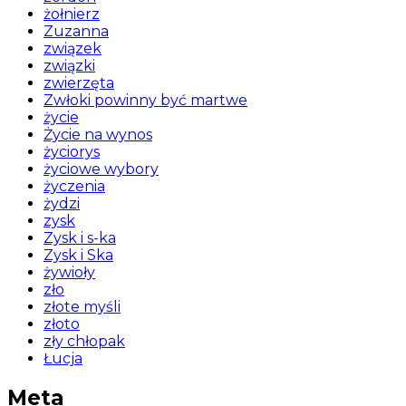
żołnierz
Zuzanna
związek
związki
zwierzęta
Zwłoki powinny być martwe
życie
Życie na wynos
życiorys
życiowe wybory
życzenia
żydzi
zysk
Zysk i s-ka
Zysk i Ska
żywioły
zło
złote myśli
złoto
zły chłopak
Łucja
Meta