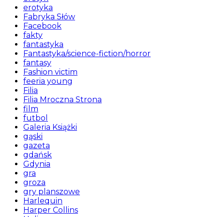
erotyka
Fabryka Słów
Facebook
fakty
fantastyka
Fantastyka/science-fiction/horror
fantasy
Fashion victim
feeria young
Filia
Filia Mroczna Strona
film
futbol
Galeria Książki
gąski
gazeta
gdańsk
Gdynia
gra
groza
gry planszowe
Harlequin
Harper Collins