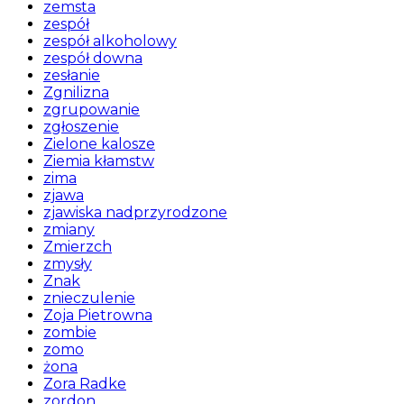
zemsta
zespół
zespół alkoholowy
zespół downa
zesłanie
Zgnilizna
zgrupowanie
zgłoszenie
Zielone kalosze
Ziemia kłamstw
zima
zjawa
zjawiska nadprzyrodzone
zmiany
Zmierzch
zmysły
Znak
znieczulenie
Zoja Pietrowna
zombie
zomo
żona
Zora Radke
zordon