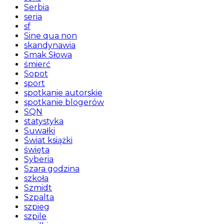
Serbia
seria
sf
Sine qua non
skandynawia
Smak Słowa
śmierć
Sopot
sport
spotkanie autorskie
spotkanie blogerów
SQN
statystyka
Suwałki
Świat książki
święta
Syberia
Szara godzina
szkoła
Szmidt
Szpalta
szpieg
szpile