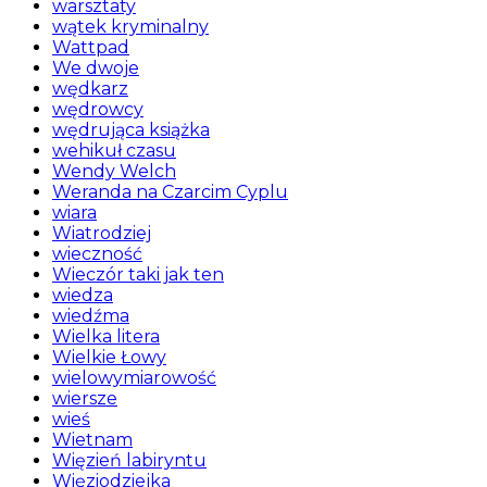
warsztaty
wątek kryminalny
Wattpad
We dwoje
wędkarz
wędrowcy
wędrująca książka
wehikuł czasu
Wendy Welch
Weranda na Czarcim Cyplu
wiara
Wiatrodziej
wieczność
Wieczór taki jak ten
wiedza
wiedźma
Wielka litera
Wielkie Łowy
wielowymiarowość
wiersze
wieś
Wietnam
Więzień labiryntu
Więziodziejka