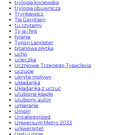
trylogia kociewska
trylogia obuwnicza
Trynkiewicz
Tss Gerritsen
tu czytamy
Ty ja i fejs
tyrania
Tyrion Lannister
tytanowa płytka
ucho
ucieczka
Uczniowie Trzeciego Tysiąclecia
uczucie
ukryte motywy
układanka
Układanka z uczuć
ulubione książki
ulubiony autor
umieranie
Umpiri
Uncategorized
Uniwersum Metro 2033
uniwersytet
Uratuj mnie