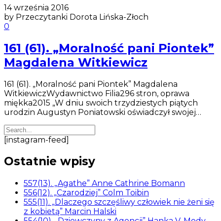
14 września 2016
by Przeczytanki Dorota Lińska-Złoch
0
161 (61). „Moralność pani Piontek”
Magdalena Witkiewicz
161 (61). „Moralność pani Piontek” Magdalena
WitkiewiczWydawnictwo Filia296 stron, oprawa
miękka2015 „W dniu swoich trzydziestych piątych
urodzin Augustyn Poniatowski oświadczył swojej…
[instagram-feed]
Ostatnie wpisy
557(13). „Agathe” Anne Cathrine Bomann
556(12). „Czarodziej” Colm Toibin
555(11). „Dlaczego szczęśliwy człowiek nie żeni się
z kobietą” Marcin Halski
554(10). „Dziewczyny z Agencji” Hanka V. Mody