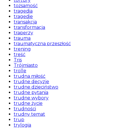
tortury
tożsamość
tragedia
tragedie
transakcja
transformacja
traperzy
trauma
traumatyczna przeszłość
trening
treść
Tris
Trójmiasto
trolle
trudna miłość
trudne decyzje
trudne dzieciństwo
trudne pytania
trudne wybory
trudne życie
trudności
trudny temat
trup
trylogia