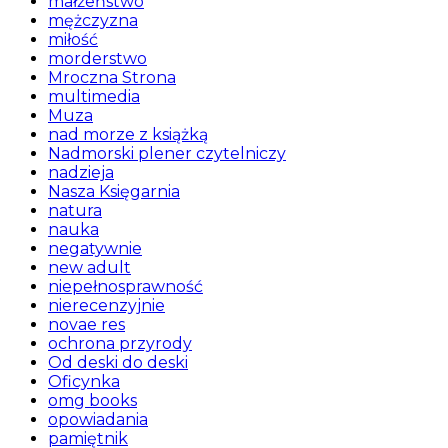
małżeństwo
mężczyzna
miłość
morderstwo
Mroczna Strona
multimedia
Muza
nad morze z książką
Nadmorski plener czytelniczy
nadzieja
Nasza Księgarnia
natura
nauka
negatywnie
new adult
niepełnosprawność
nierecenzyjnie
novae res
ochrona przyrody
Od deski do deski
Oficynka
omg books
opowiadania
pamiętnik