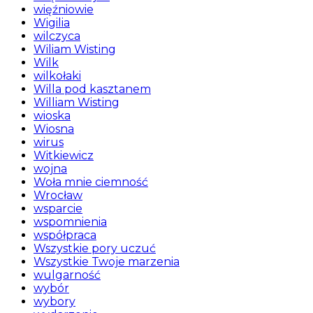
więźniowie
Wigilia
wilczyca
Wiliam Wisting
Wilk
wilkołaki
Willa pod kasztanem
William Wisting
wioska
Wiosna
wirus
Witkiewicz
wojna
Woła mnie ciemność
Wrocław
wsparcie
wspomnienia
współpraca
Wszystkie pory uczuć
Wszystkie Twoje marzenia
wulgarność
wybór
wybory