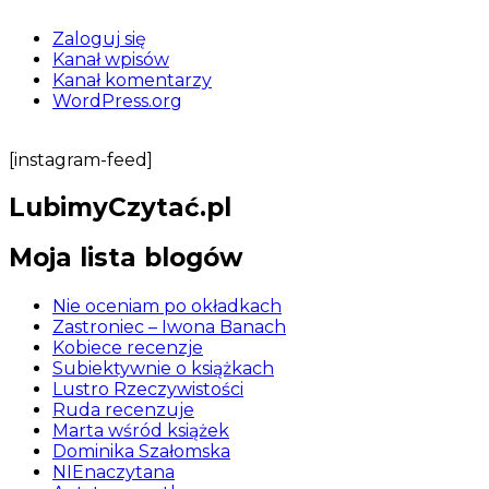
Zaloguj się
Kanał wpisów
Kanał komentarzy
WordPress.org
[instagram-feed]
LubimyCzytać.pl
Moja lista blogów
Nie oceniam po okładkach
Zastroniec – Iwona Banach
Kobiece recenzje
Subiektywnie o książkach
Lustro Rzeczywistości
Ruda recenzuje
Marta wśród książek
Dominika Szałomska
NIEnaczytana