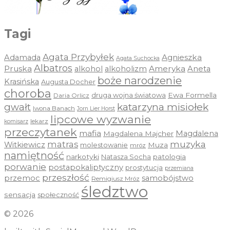
Tagi
Agata Przybyłek
Agnieszka
Adamada
Agata Suchocka
Albatros
Pruska
Ameryka
alkohol
alkoholizm
Aneta
boże narodzenie
Krasińska
Augusta Docher
choroba
druga wojna światowa
Ewa Formella
Daria Orlicz
katarzyna misiołek
gwałt
Iwona Banach
Jorn Lier Horst
lipcowe wyzwanie
lekarz
komisarz
przeczytanek
mafia
Magdalena
Magdalena Majcher
muzyka
matras
Witkiewicz
molestowanie
Muza
mróz
namiętność
narkotyki
Natasza Socha
patologia
porwanie
postapokaliptyczny
prostytucja
przemiana
przeszłość
przemoc
samobójstwo
Remigiusz Mróz
śledztwo
sensacja
społeczność
© 2026