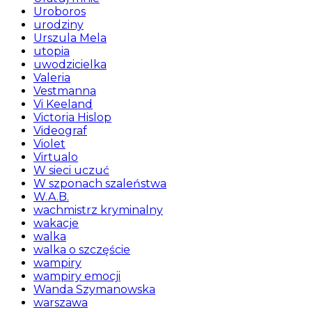
Uroboros
urodziny
Urszula Mela
utopia
uwodzicielka
Valeria
Vestmanna
Vi Keeland
Victoria Hislop
Videograf
Violet
Virtualo
W sieci uczuć
W szponach szaleństwa
W.A.B.
wachmistrz kryminalny
wakacje
walka
walka o szczęście
wampiry
wampiry emocji
Wanda Szymanowska
warszawa