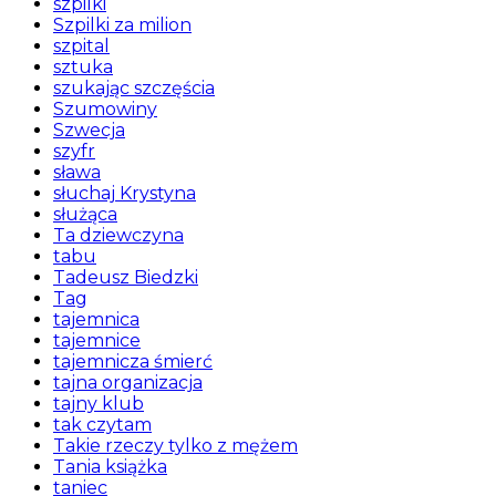
szpilki
Szpilki za milion
szpital
sztuka
szukając szczęścia
Szumowiny
Szwecja
szyfr
sława
słuchaj Krystyna
służąca
Ta dziewczyna
tabu
Tadeusz Biedzki
Tag
tajemnica
tajemnice
tajemnicza śmierć
tajna organizacja
tajny klub
tak czytam
Takie rzeczy tylko z mężem
Tania książka
taniec