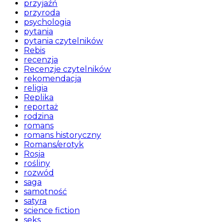
przyjaźń
przyroda
psychologia
pytania
pytania czytelników
Rebis
recenzja
Recenzje czytelników
rekomendacja
religia
Replika
reportaż
rodzina
romans
romans historyczny
Romans/erotyk
Rosja
rośliny
rozwód
saga
samotność
satyra
science fiction
seks