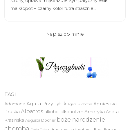
strony, oprawa miękka2015 Sympatyczny Wilk
ma kłopot – czarny kolor futra strasznie…
Napisz do mnie
TAGI
Agata Przybyłek
Agnieszka
Adamada
Agata Suchocka
Albatros
Pruska
Ameryka
alkohol
alkoholizm
Aneta
boże narodzenie
Krasińska
Augusta Docher
choroba
druga wojna światowa
Ewa Formella
Daria Orlicz