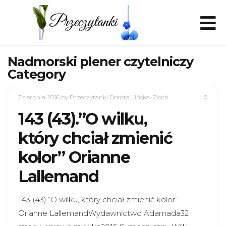
Nadmorski plener czytelniczy
Category
3 sierpnia 2016
by Przeczytanki Dorota Lińska-Złoch
0
143 (43).”O wilku,
który chciał zmienić
kolor” Orianne
Lallemand
143 (43).”O wilku, który chciał zmienić kolor”
Orianne LallemandWydawnictwo Adamada32