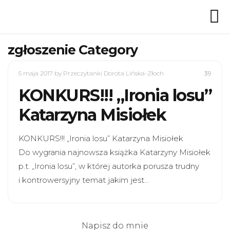
zgłoszenie Category
5 maja 2017
by Przeczytanki Dorota Lińska-Złoch
39
KONKURS!!! „Ironia losu”
Katarzyna Misiołek
KONKURS!!! „Ironia losu” Katarzyna Misiołek
Do wygrania najnowsza książka Katarzyny Misiołek
p.t. „Ironia losu”, w której autorka porusza trudny
i kontrowersyjny temat jakim jest…
Napisz do mnie