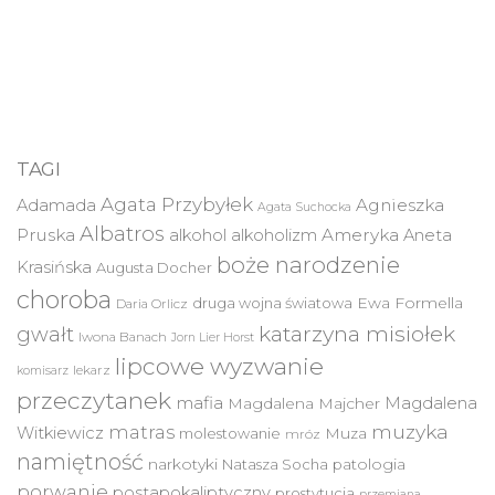
TAGI
Agata Przybyłek
Agnieszka
Adamada
Agata Suchocka
Albatros
Pruska
Ameryka
alkohol
alkoholizm
Aneta
boże narodzenie
Krasińska
Augusta Docher
choroba
druga wojna światowa
Ewa Formella
Daria Orlicz
katarzyna misiołek
gwałt
Iwona Banach
Jorn Lier Horst
lipcowe wyzwanie
lekarz
komisarz
przeczytanek
mafia
Magdalena
Magdalena Majcher
muzyka
matras
Witkiewicz
molestowanie
Muza
mróz
namiętność
narkotyki
Natasza Socha
patologia
porwanie
postapokaliptyczny
prostytucja
przemiana