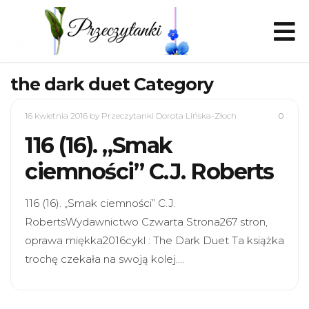
the dark duet Category
16 kwietnia 2016
by Przeczytanki Dorota Lińska-Złoch
0
116 (16). „Smak
ciemności” C.J. Roberts
116 (16). „Smak ciemności” C.J.
RobertsWydawnictwo Czwarta Strona267 stron,
oprawa miękka2016cykl : The Dark Duet Ta książka
trochę czekała na swoją kolej.…