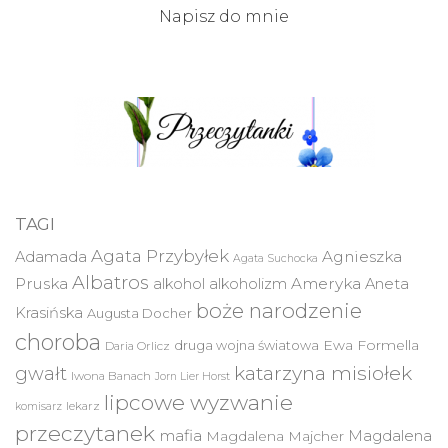
Napisz do mnie
TAGI
Agata Przybyłek
Agnieszka
Adamada
Agata Suchocka
Albatros
Pruska
Ameryka
alkohol
alkoholizm
Aneta
boże narodzenie
Krasińska
Augusta Docher
choroba
druga wojna światowa
Ewa Formella
Daria Orlicz
katarzyna misiołek
gwałt
Iwona Banach
Jorn Lier Horst
lipcowe wyzwanie
lekarz
komisarz
przeczytanek
mafia
Magdalena
Magdalena Majcher