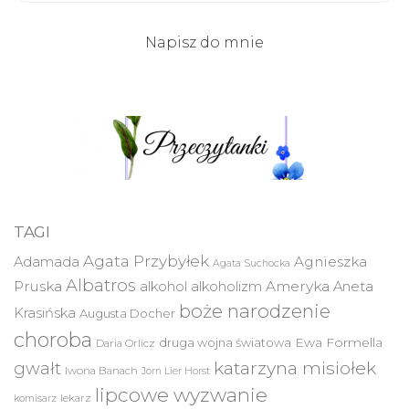
Napisz do mnie
TAGI
Agata Przybyłek
Agnieszka
Adamada
Agata Suchocka
Albatros
Pruska
Ameryka
alkohol
alkoholizm
Aneta
boże narodzenie
Krasińska
Augusta Docher
choroba
druga wojna światowa
Ewa Formella
Daria Orlicz
katarzyna misiołek
gwałt
Iwona Banach
Jorn Lier Horst
lipcowe wyzwanie
lekarz
komisarz