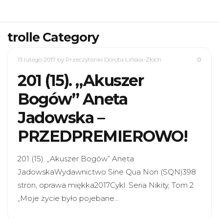
trolle Category
13 lutego 2017
by Przeczytanki Dorota Lińska-Złoch
0
201 (15). „Akuszer
Bogów” Aneta
Jadowska –
PRZEDPREMIEROWO!
201 (15). „Akuszer Bogów” Aneta
JadowskaWydawnictwo Sine Qua Non (SQN)398
stron, oprawa miękka2017Cykl: Seria Nikity, Tom 2
„Moje życie było pojebane…