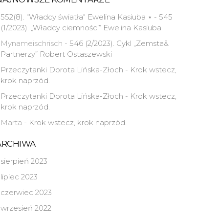
552(8). "Władcy światła" Ewelina Kasiuba ⋆
-
545
(1/2023). „Władcy ciemności” Ewelina Kasiuba
Mynameischrisch
-
546 (2/2023). Cykl „Zemsta&
Partnerzy” Robert Ostaszewski
Przeczytanki Dorota Lińska-Złoch
-
Krok wstecz,
krok naprzód.
Przeczytanki Dorota Lińska-Złoch
-
Krok wstecz,
krok naprzód.
Marta
-
Krok wstecz, krok naprzód.
ARCHIWA
sierpień 2023
lipiec 2023
czerwiec 2023
wrzesień 2022