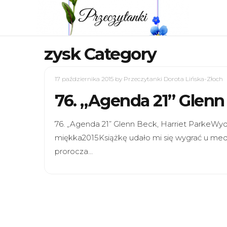
zysk Category
17 października 2015
by Przeczytanki Dorota Lińska-Złoch
76. „Agenda 21” Glenn 
76. „Agenda 21” Glenn Beck, Harriet ParkeWyd
miękka2015Książkę udało mi się wygrać u medi
prorocza…