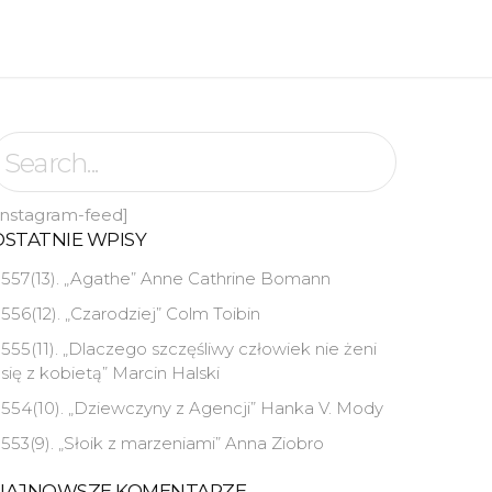
instagram-feed]
OSTATNIE WPISY
557(13). „Agathe” Anne Cathrine Bomann
556(12). „Czarodziej” Colm Toibin
555(11). „Dlaczego szczęśliwy człowiek nie żeni
się z kobietą” Marcin Halski
554(10). „Dziewczyny z Agencji” Hanka V. Mody
553(9). „Słoik z marzeniami” Anna Ziobro
NAJNOWSZE KOMENTARZE