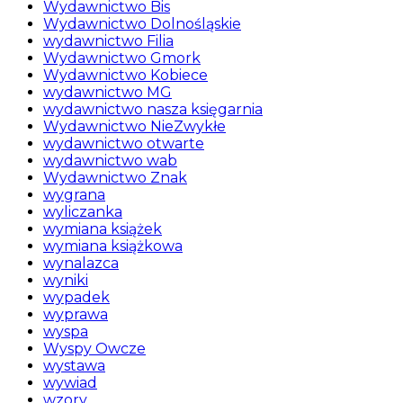
Wydawnictwo Bis
Wydawnictwo Dolnośląskie
wydawnictwo Filia
Wydawnictwo Gmork
Wydawnictwo Kobiece
wydawnictwo MG
wydawnictwo nasza księgarnia
Wydawnictwo NieZwykłe
wydawnictwo otwarte
wydawnictwo wab
Wydawnictwo Znak
wygrana
wyliczanka
wymiana książek
wymiana książkowa
wynalazca
wyniki
wypadek
wyprawa
wyspa
Wyspy Owcze
wystawa
wywiad
wzory