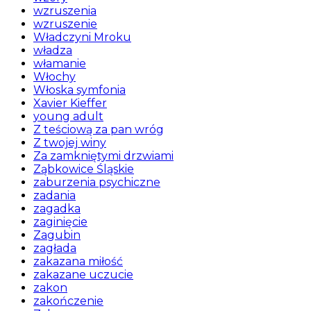
wzruszenia
wzruszenie
Władczyni Mroku
władza
włamanie
Włochy
Włoska symfonia
Xavier Kieffer
young adult
Z teściową za pan wróg
Z twojej winy
Za zamkniętymi drzwiami
Ząbkowice Śląskie
zaburzenia psychiczne
zadania
zagadka
zaginięcie
Zagubin
zagłada
zakazana miłość
zakazane uczucie
zakon
zakończenie