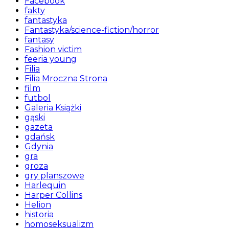
Facebook
fakty
fantastyka
Fantastyka/science-fiction/horror
fantasy
Fashion victim
feeria young
Filia
Filia Mroczna Strona
film
futbol
Galeria Książki
gąski
gazeta
gdańsk
Gdynia
gra
groza
gry planszowe
Harlequin
Harper Collins
Helion
historia
homoseksualizm