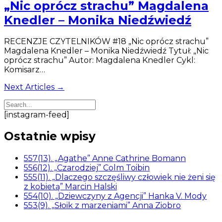
„Nic oprócz strachu” Magdalena
Knedler – Monika Niedźwiedź
RECENZJE CZYTELNIKÓW #18 „Nic oprócz strachu”
Magdalena Knedler – Monika Niedźwiedź Tytuł: „Nic
oprócz strachu” Autor: Magdalena Knedler Cykl:
Komisarz…
Next Articles →
[instagram-feed]
Ostatnie wpisy
557(13). „Agathe” Anne Cathrine Bomann
556(12). „Czarodziej” Colm Toibin
555(11). „Dlaczego szczęśliwy człowiek nie żeni się
z kobietą” Marcin Halski
554(10). „Dziewczyny z Agencji” Hanka V. Mody
553(9). „Słoik z marzeniami” Anna Ziobro