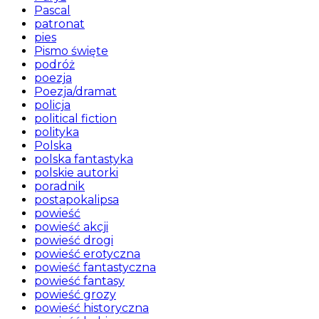
Pascal
patronat
pies
Pismo święte
podróż
poezja
Poezja/dramat
policja
political fiction
polityka
Polska
polska fantastyka
polskie autorki
poradnik
postapokalipsa
powieść
powieść akcji
powieść drogi
powieść erotyczna
powieść fantastyczna
powieść fantasy
powieść grozy
powieść historyczna