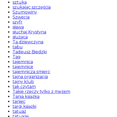
sztuka
szukając szczęścia
Szumowiny
Szwecja
szyfr
sława
słuchaj Krystyna
służąca
Ta dziewczyna
tabu
Tadeusz Biedzki
Tag
tajemnica
tajemnice
tajemnicza śmierć
tajna organizacja
tajny klub
tak czytam
Takie rzeczy tylko z mężem
Tania książka
taniec
targi książki
tatuaż
tatuaże