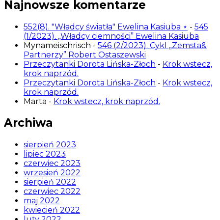
Najnowsze komentarze
552(8). "Władcy światła" Ewelina Kasiuba ⋆
-
545
(1/2023). „Władcy ciemności” Ewelina Kasiuba
Mynameischrisch
-
546 (2/2023). Cykl „Zemsta&
Partnerzy” Robert Ostaszewski
Przeczytanki Dorota Lińska-Złoch
-
Krok wstecz,
krok naprzód.
Przeczytanki Dorota Lińska-Złoch
-
Krok wstecz,
krok naprzód.
Marta
-
Krok wstecz, krok naprzód.
Archiwa
sierpień 2023
lipiec 2023
czerwiec 2023
wrzesień 2022
sierpień 2022
czerwiec 2022
maj 2022
kwiecień 2022
luty 2022