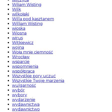
Wiliam Wisting
Wilk
wilkołaki
Willa pod kasztanem
William Wisting
wioska
Wiosna
wirus
Witkiewicz
wojna
Woła mnie ciemność
Wrocław
wsparcie
wspomnienia
współpraca
Wszystkie pory uczuć
Wszystkie Twoje marzenia
wulgarność
wybór
wybory
wydarzenie
wydawnictwa
wydawnictwo