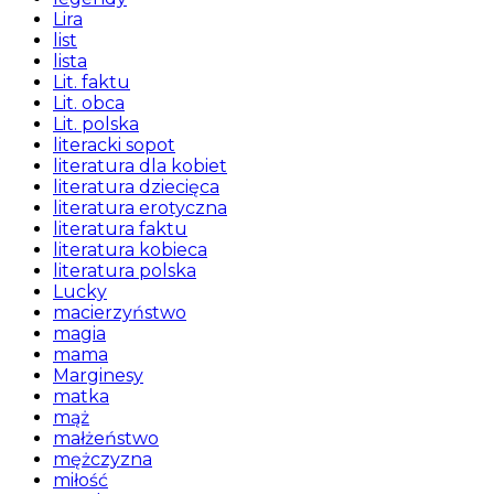
Lira
list
lista
Lit. faktu
Lit. obca
Lit. polska
literacki sopot
literatura dla kobiet
literatura dziecięca
literatura erotyczna
literatura faktu
literatura kobieca
literatura polska
Lucky
macierzyństwo
magia
mama
Marginesy
matka
mąż
małżeństwo
mężczyzna
miłość