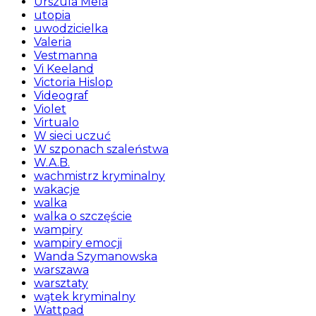
Urszula Mela
utopia
uwodzicielka
Valeria
Vestmanna
Vi Keeland
Victoria Hislop
Videograf
Violet
Virtualo
W sieci uczuć
W szponach szaleństwa
W.A.B.
wachmistrz kryminalny
wakacje
walka
walka o szczęście
wampiry
wampiry emocji
Wanda Szymanowska
warszawa
warsztaty
wątek kryminalny
Wattpad