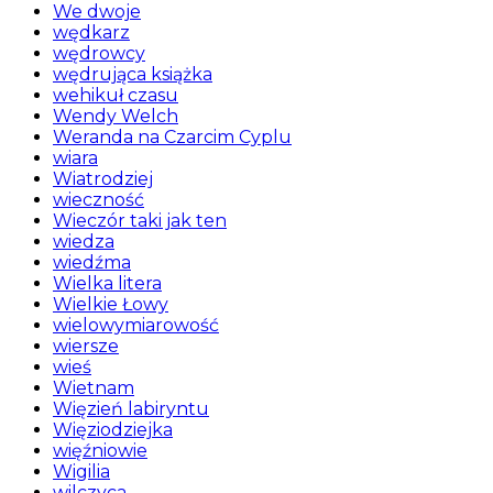
We dwoje
wędkarz
wędrowcy
wędrująca książka
wehikuł czasu
Wendy Welch
Weranda na Czarcim Cyplu
wiara
Wiatrodziej
wieczność
Wieczór taki jak ten
wiedza
wiedźma
Wielka litera
Wielkie Łowy
wielowymiarowość
wiersze
wieś
Wietnam
Więzień labiryntu
Więziodziejka
więźniowie
Wigilia
wilczyca