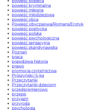
powieść kobieca
powieść kryminalna
powieść miłosna
powieść młodzieżowa
powieść obca
Powieść obyczajowa/Romans/Erotyk
powieść poetycka
powieść polska
powieść psychologiczna
powieść sensacyjna
powieść skandynawska
Poznań
praca
prawdziwa historia
prawo
promocja czytelnictwa
Prószyński i S-ka
Przeczytanki
Przeczytanki dzieciom
przedpremierowo
przepis
przyjaźń
przyroda
psychologia