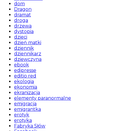
dom
Dragon
dramat
droga
drzewa
dystopia
dzieci
dzień matki
dziennik
dziennikarz
dziewczyna
ebook
edipresse
editio red
ekologia
ekonomia
ekranizacja
elementy paranormalne
emigracja
emigrantka
erotyk
erotyka
Fabryka Słów