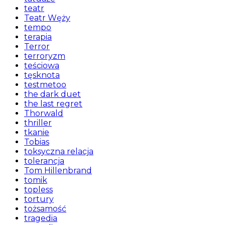
teatr
Teatr Węży
tempo
terapia
Terror
terroryzm
teściowa
tęsknota
testmetoo
the dark duet
the last regret
Thorwald
thriller
tkanie
Tobias
toksyczna relacja
tolerancja
Tom Hillenbrand
tomik
topless
tortury
tożsamość
tragedia