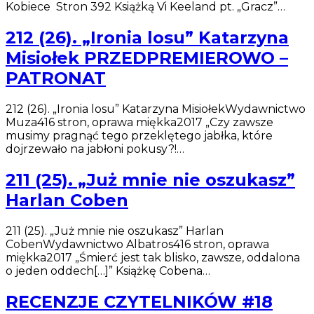
Kobiece Stron 392 Książką Vi Keeland pt. „Gracz”…
212 (26). „Ironia losu” Katarzyna
Misiołek PRZEDPREMIEROWO –
PATRONAT
212 (26). „Ironia losu” Katarzyna MisiołekWydawnictwo
Muza416 stron, oprawa miękka2017 „Czy zawsze
musimy pragnąć tego przeklętego jabłka, które
dojrzewało na jabłoni pokusy?!…
211 (25). „Już mnie nie oszukasz”
Harlan Coben
211 (25). „Już mnie nie oszukasz” Harlan
CobenWydawnictwo Albatros416 stron, oprawa
miękka2017 „Śmierć jest tak blisko, zawsze, oddalona
o jeden oddech[…]” Książkę Cobena…
RECENZJE CZYTELNIKÓW #18