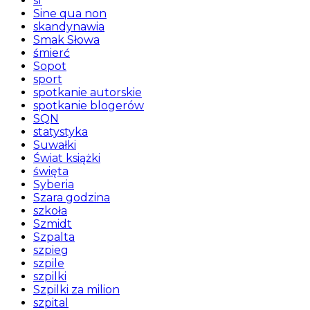
sf
Sine qua non
skandynawia
Smak Słowa
śmierć
Sopot
sport
spotkanie autorskie
spotkanie blogerów
SQN
statystyka
Suwałki
Świat książki
święta
Syberia
Szara godzina
szkoła
Szmidt
Szpalta
szpieg
szpile
szpilki
Szpilki za milion
szpital