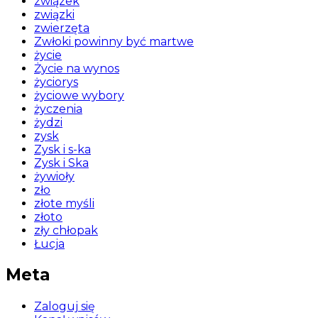
związek
związki
zwierzęta
Zwłoki powinny być martwe
życie
Życie na wynos
życiorys
życiowe wybory
życzenia
żydzi
zysk
Zysk i s-ka
Zysk i Ska
żywioły
zło
złote myśli
złoto
zły chłopak
Łucja
Meta
Zaloguj się