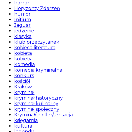
horror
Horyzonty Zdarzeń
humor
Initium
Jaguar
jedzenie
klasyka
klub przeczytanek
kobieca literatura
kobieta
kobiety
Komedia
komedia kryminalna
konkurs
kościół
Kraków
kryminał
kryminał historyczny
kryminał kulinarny
kryminał społeczny
Kryminał/thriller/sensacja
księgarnia
kultura
legendy