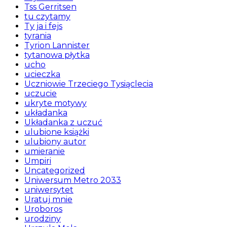
Tss Gerritsen
tu czytamy
Ty ja i fejs
tyrania
Tyrion Lannister
tytanowa płytka
ucho
ucieczka
Uczniowie Trzeciego Tysiąclecia
uczucie
ukryte motywy
układanka
Układanka z uczuć
ulubione książki
ulubiony autor
umieranie
Umpiri
Uncategorized
Uniwersum Metro 2033
uniwersytet
Uratuj mnie
Uroboros
urodziny