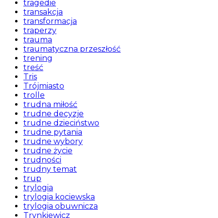
tragedie
transakcja
transformacja
traperzy
trauma
traumatyczna przeszłość
trening
treść
Tris
Trójmiasto
trolle
trudna miłość
trudne decyzje
trudne dzieciństwo
trudne pytania
trudne wybory
trudne życie
trudności
trudny temat
trup
trylogia
trylogia kociewska
trylogia obuwnicza
Trynkiewicz