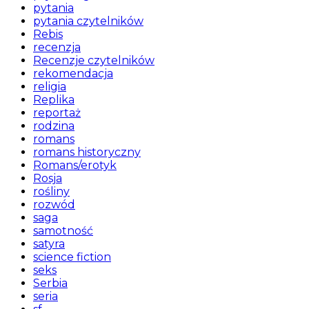
pytania
pytania czytelników
Rebis
recenzja
Recenzje czytelników
rekomendacja
religia
Replika
reportaż
rodzina
romans
romans historyczny
Romans/erotyk
Rosja
rośliny
rozwód
saga
samotność
satyra
science fiction
seks
Serbia
seria