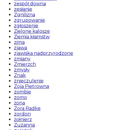
zespół downa
zesłanie
Zgnilizna
zgrupowanie
zgłoszenie
Zielone kalosze
Ziemia kłamstw
zima
zjawa
zjawiska nadprzyrodzone
zmiany
Zmierzch
zmysły
Znak
znieczulenie
Zoja Pietrowna
zombie
zomo
żona
Zora Radke
zordon
żołnierz
Zuzanna