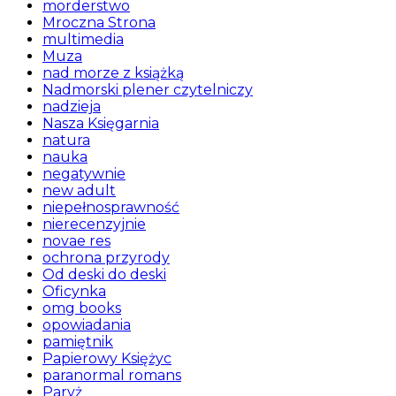
morderstwo
Mroczna Strona
multimedia
Muza
nad morze z książką
Nadmorski plener czytelniczy
nadzieja
Nasza Księgarnia
natura
nauka
negatywnie
new adult
niepełnosprawność
nierecenzyjnie
novae res
ochrona przyrody
Od deski do deski
Oficynka
omg books
opowiadania
pamiętnik
Papierowy Księżyc
paranormal romans
Paryż