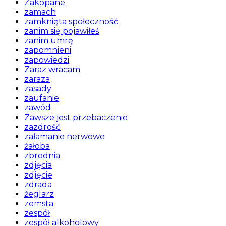
Zakopane
zamach
zamknięta społeczność
zanim się pojawiłeś
zanim umrę
zapomnieni
zapowiedzi
Zaraz wracam
zaraza
zasady
zaufanie
zawód
Zawsze jest przebaczenie
zazdrość
załamanie nerwowe
żałoba
zbrodnia
zdjęcia
zdjęcie
zdrada
żeglarz
zemsta
zespół
zespół alkoholowy