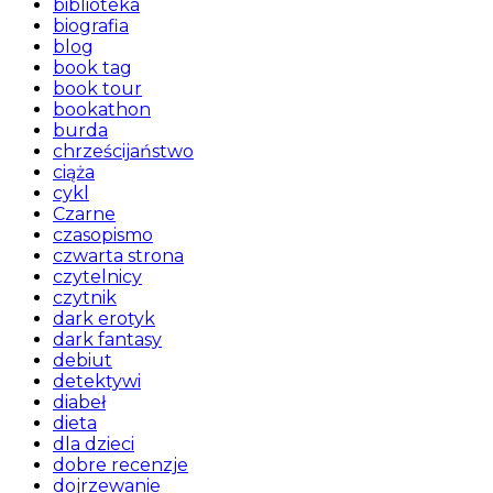
biblioteka
biografia
blog
book tag
book tour
bookathon
burda
chrześcijaństwo
ciąża
cykl
Czarne
czasopismo
czwarta strona
czytelnicy
czytnik
dark erotyk
dark fantasy
debiut
detektywi
diabeł
dieta
dla dzieci
dobre recenzje
dojrzewanie