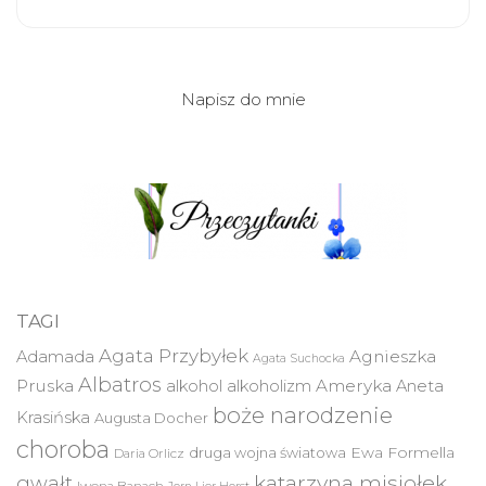
Napisz do mnie
TAGI
Agata Przybyłek
Agnieszka
Adamada
Agata Suchocka
Albatros
Pruska
Ameryka
alkohol
alkoholizm
Aneta
boże narodzenie
Krasińska
Augusta Docher
choroba
druga wojna światowa
Ewa Formella
Daria Orlicz
katarzyna misiołek
gwałt