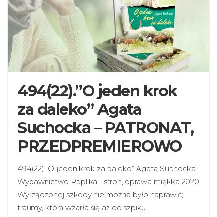
494(22).”O jeden krok
za daleko” Agata
Suchocka – PATRONAT,
PRZEDPREMIEROWO
494(22).„O jeden krok za daleko” Agata Suchocka
Wydawnictwo Replika …stron, oprawa miękka 2020
Wyrządzonej szkody nie można było naprawić;
traumy, która wżarła się aż do szpiku…