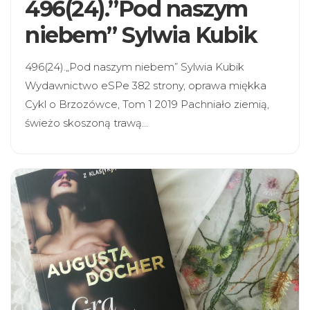
496(24).”Pod naszym
niebem” Sylwia Kubik
496(24).„Pod naszym niebem” Sylwia Kubik
Wydawnictwo eSPe 382 strony, oprawa miękka
Cykl o Brzozówce, Tom 1 2019 Pachniało ziemią,
świeżo skoszoną trawą…