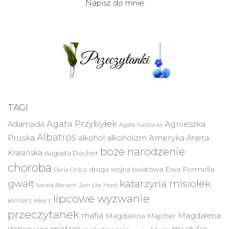
Napisz do mnie
TAGI
Agata Przybyłek
Agnieszka
Adamada
Agata Suchocka
Albatros
Pruska
Ameryka
alkohol
alkoholizm
Aneta
boże narodzenie
Krasińska
Augusta Docher
choroba
druga wojna światowa
Ewa Formella
Daria Orlicz
katarzyna misiołek
gwałt
Iwona Banach
Jorn Lier Horst
lipcowe wyzwanie
lekarz
komisarz
przeczytanek
mafia
Magdalena
Magdalena Majcher
muzyka