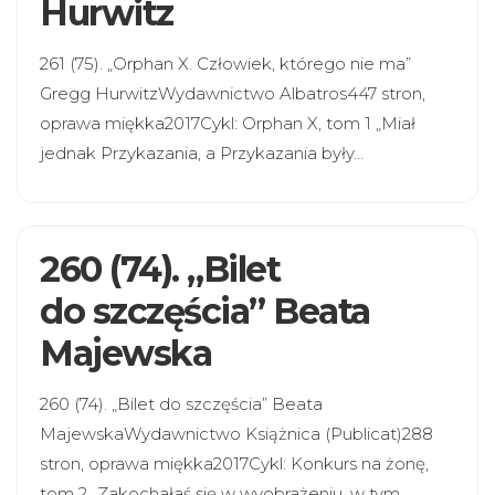
Hurwitz
261 (75). „Orphan X. Człowiek, którego nie ma”
Gregg HurwitzWydawnictwo Albatros447 stron,
oprawa miękka2017Cykl: Orphan X, tom 1 „Miał
jednak Przykazania, a Przykazania były…
260 (74). „Bilet
do szczęścia” Beata
Majewska
260 (74). „Bilet do szczęścia” Beata
MajewskaWydawnictwo Książnica (Publicat)288
stron, oprawa miękka2017Cykl: Konkurs na żonę,
tom 2 „Zakochałaś się w wyobrażeniu, w tym,