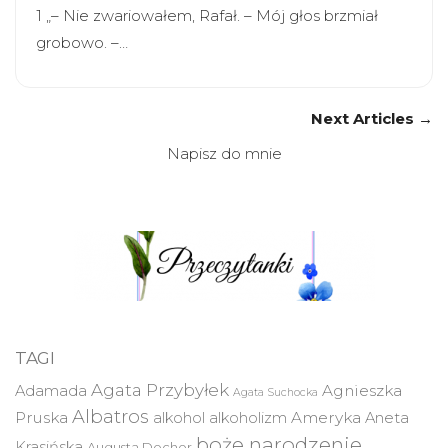
1 „– Nie zwariowałem, Rafał. – Mój głos brzmiał
grobowo. –…
Next Articles →
Napisz do mnie
TAGI
Agata Przybyłek
Agnieszka
Adamada
Agata Suchocka
Albatros
Pruska
Ameryka
alkohol
alkoholizm
Aneta
boże narodzenie
Krasińska
Augusta Docher