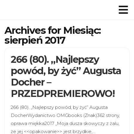
Archives for Miesiąc:
sierpień 2017
266 (80). „Najlepszy
powód, by żyć” Augusta
Docher –
PRZEDPREMIEROWO!
266 (80). „Najlepszy powód, by żyć” Augusta
DocherWydanictwo OMGbooks (Znak)362 strony,
oprawa miękka2017 „Moja dusza skowyczy z żalu,
że jej <<opakowanie>> jest brzydkie,…