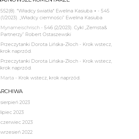
552(8). "Władcy światła" Ewelina Kasiuba ⋆
-
545
(1/2023). „Władcy ciemności” Ewelina Kasiuba
Mynameischrisch
-
546 (2/2023). Cykl „Zemsta&
Partnerzy” Robert Ostaszewski
Przeczytanki Dorota Lińska-Złoch
-
Krok wstecz,
krok naprzód.
Przeczytanki Dorota Lińska-Złoch
-
Krok wstecz,
krok naprzód.
Marta
-
Krok wstecz, krok naprzód.
ARCHIWA
sierpień 2023
lipiec 2023
czerwiec 2023
wrzesień 2022