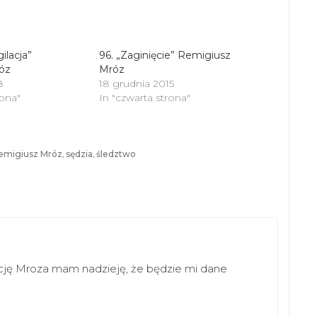
gilacja”
96. „Zaginięcie” Remigiusz
óz
Mróz
8
18 grudnia 2015
rona"
In "czwarta strona"
emigiusz Mróz
,
sędzia
,
śledztwo
ycję Mroza mam nadzieję, że będzie mi dane