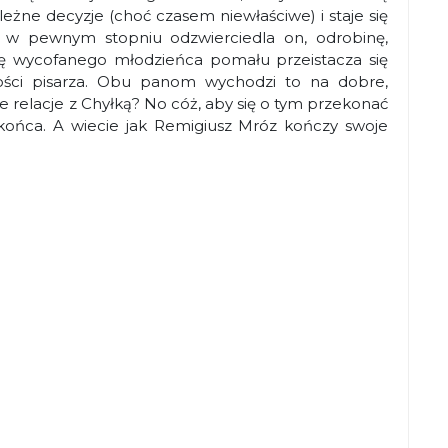
eżne decyzje (choć czasem niewłaściwe) i staje się
e w pewnym stopniu odzwierciedla on, odrobinę,
hę wycofanego młodzieńca pomału przeistacza się
ości pisarza. Obu panom wychodzi to na dobre,
 relacje z Chyłką? No cóż, aby się o tym przekonać
ońca. A wiecie jak Remigiusz Mróz kończy swoje