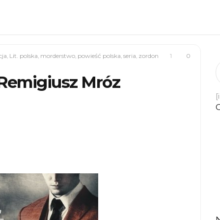
cja
,
Lit. polska
,
morderstwo
,
powieść polska
,
seria
,
zordon
1
0
” Remigiusz Mróz
[