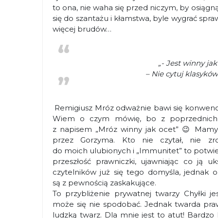
to ona, nie waha się przed niczym, by osiągną
się do szantażu i kłamstwa, byle wygrać spra
więcej brudów…
„- Jest winny ja
– Nie cytuj klasykó
Remigiusz Mróz odważnie bawi się konwencj
Wiem o czym mówię, bo z poprzednich 
z napisem „Mróz winny jak ocet” 😉 Mamy
przez Gorzyma. Kto nie czytał, nie z
do moich ulubionych i „Immunitet” to potwie
przeszłość prawniczki, ujawniając co ją uk
czytelników już się tego domyśla, jednak o
są z pewnością zaskakujące.
To przybliżenie prywatnej twarzy Chyłki 
może się nie spodobać. Jednak twarda praw
ludzką twarz. Dla mnie jest to atut! Bardzo 