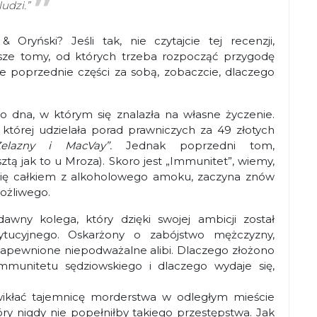
ludzi.”
Oryński? Jeśli tak, nie czytajcie tej recenzji,
ze tomy, od których trzeba rozpocząć przygodę
e poprzednie części za sobą, zobaczcie, dlaczego
 dna, w którym się znalazła na własne życzenie.
której udzielała porad prawniczych za 49 złotych
Żelazny i MacVay”.
Jednak poprzedni tom,
ztą jak to u Mroza). Skoro jest „Immunitet”, wiemy,
 się całkiem z alkoholowego amoku, zaczyna znów
ożliwego.
wny kolega, który dzięki swojej ambicji został
ytucyjnego. Oskarżony o zabójstwo mężczyzny,
a zapewnione niepodważalne alibi. Dlaczego złożono
munitetu sędziowskiego i dlaczego wydaje się,
zwikłać tajemnicę morderstwa w odległym mieście
óry nigdy nie popełniłby takiego przestępstwa. Jak