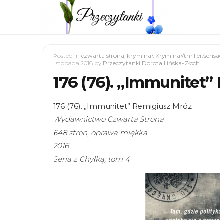
Posted in
czwarta strona
,
kryminał
,
Kryminał/thriller/sensa
listopada 2016
by
Przeczytanki Dorota Lińska-Złoch
176 (76). „Immunitet
176 (76). „Immunitet” Remigiusz Mróz
Wydawnictwo Czwarta Strona
648 stron, oprawa miękka
2016
Seria z Chyłką, tom 4