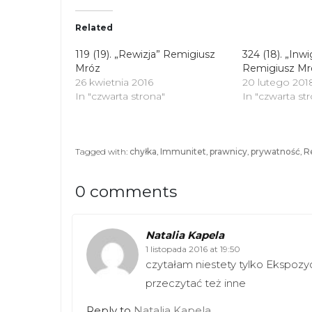
i
c
t
e
t
b
Related
e
o
r
o
(
k
119 (19). „Rewizja” Remigiusz
324 (18). „Inwi
O
(
Mróz
p
O
Remigiusz Mr
e
p
26 kwietnia 2016
20 lutego 201
n
e
s
n
In "czwarta strona"
In "czwarta st
i
s
n
i
n
n
e
n
w
e
Tagged with:
chyłka
,
Immunitet
,
prawnicy
,
prywatność
,
R
w
w
i
w
n
i
d
n
0 comments
o
d
w
o
)
w
)
Natalia Kapela
1 listopada 2016 at 19:50
czytałam niestety tylko Ekspoz
przeczytać też inne
Reply to
Natalia Kapela