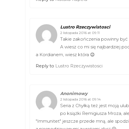
Lustro Rzeczywistosci
2 listopada 2016 at 09:11
Takie zakończenia powinny być 
A wiesz co mi się najbardziej p
a Kordianem, wiesz która 😉
Reply to
Lustro Rzeczywistosci
Anonimowy
2 listopada 2016 at 09:14
Seria z Chyłką też jest moją ul
po książki Remigiusza Mroza, ale
"Immunitet" jeszcze przede mną, ale spodzi
z niespodziewanymi zwrotami akcji 🙂