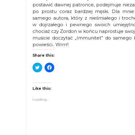
postawić dawnej patronce, podejmuje niezal
po prostu coraz bardziej męski. Dla mni
samego autora, który z nieśmiałego i troc
w dojrzałego i pewnego swoich umiejętn
chociaż czy Zordon w końcu naprostuje swoje
musicie doczytać „Immunitet” do samego k
powieści.. Wrrrr!
Share this:
C
C
l
l
i
i
c
c
k
k
t
t
Like this:
o
o
s
s
Loading...
h
h
a
a
r
r
e
e
o
o
n
n
T
F
w
a