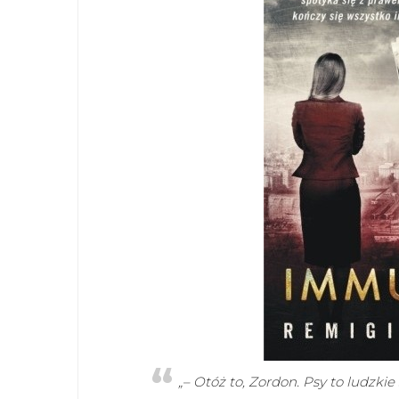
„– Otóż to, Zordon. Psy to ludzki