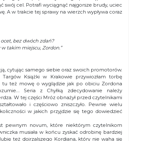
ć swój cel. Potrafi wyciągnąć najgorsze brudy, uciec
wę. A w trakcie tej sprawy na wierzch wypływa coraz
k ocet, bez dwóch zdań?
w w takim miejscu, Zordon.”
ą, cytując samego siebie oraz swoich promotorów.
Targów Książki w Krakowie przywiozłam torbę
 tu też mowę o wyglądzie jak po obiciu Zordona
rozumie… Seria z Chyłką zdecydowanie należy
rdza. W tej części Mróz obnażył przed czytelnikami
ształtowało i częściowo zniszczyło. Pewnie wielu
koliczności w jakich przyjdzie się tego dowiedzieć
jest pewnym novum, które niektórym czytelnikom
niczka musiała w końcu zyskać odrobinę bardziej
lubię też dojrzalszego Kordiana, który nie waha się