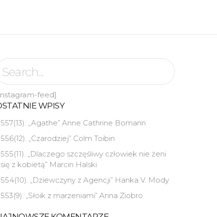
instagram-feed]
OSTATNIE WPISY
557(13). „Agathe” Anne Cathrine Bomann
556(12). „Czarodziej” Colm Toibin
555(11). „Dlaczego szczęśliwy człowiek nie żeni
się z kobietą” Marcin Halski
554(10). „Dziewczyny z Agencji” Hanka V. Mody
553(9). „Słoik z marzeniami” Anna Ziobro
NAJNOWSZE KOMENTARZE