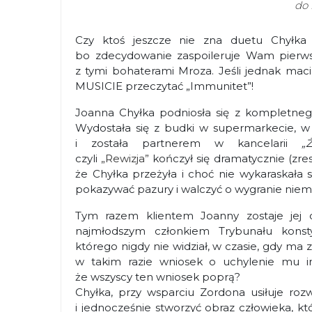
do 
Czy ktoś jeszcze nie zna duetu Chyłka & 
bo zdecydowanie zaspoileruje Wam pierws
z tymi bohaterami Mroza. Jeśli jednak maci
MUSICIE przeczytać „Immunitet”!
Joanna Chyłka podniosła się z kompletnego
Wydostała się z budki w supermarkecie, w 
i została partnerem w kancelarii
„
czyli
„Rewizja”
kończył się dramatycznie (zres
że Chyłka przeżyła i choć nie wykaraskała
pokazywać pazury i walczyć o wygranie niem
Tym razem klientem Joanny zostaje jej da
najmłodszym członkiem Trybunału konst
którego nigdy nie widział, w czasie, gdy m
w takim razie wniosek o uchylenie mu im
że wszyscy ten wniosek poprą?
Chyłka, przy wsparciu Zordona usiłuje ro
i jednocześnie stworzyć obraz człowieka, kt