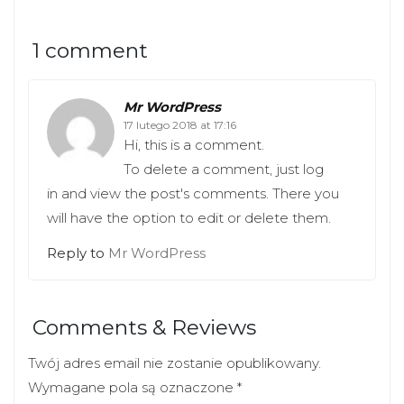
a
a
r
r
e
e
o
o
1 comment
n
n
T
F
w
a
i
c
Mr WordPress
t
e
t
b
17 lutego 2018 at 17:16
e
o
r
o
Hi, this is a comment.
(
k
O
(
To delete a comment, just log
p
O
e
p
in and view the post's comments. There you
n
e
s
n
will have the option to edit or delete them.
i
s
n
i
n
Reply to
Mr WordPress
n
e
n
w
e
w
w
i
w
n
i
Comments & Reviews
d
n
o
d
w
o
Twój adres email nie zostanie opublikowany.
)
w
)
Wymagane pola są oznaczone
*