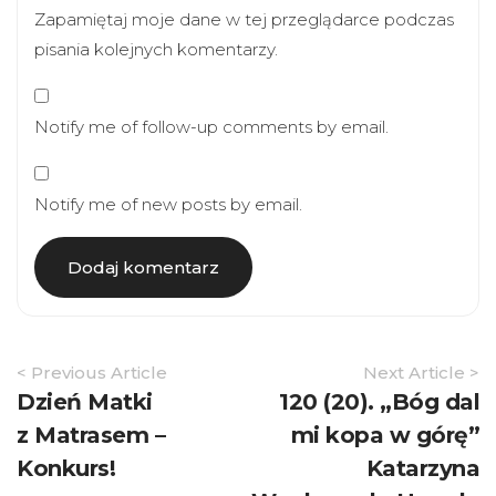
Zapamiętaj moje dane w tej przeglądarce podczas
pisania kolejnych komentarzy.
Notify me of follow-up comments by email.
Notify me of new posts by email.
Article
< Previous Article
Next Article >
Navigation
Dzień Matki
120 (20). „Bóg dal
z Matrasem –
mi kopa w górę”
Konkurs!
Katarzyna