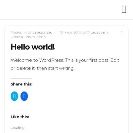
Posted in
Uncategorized
10 maja 2016
by
Przeczytanki
1
Dorota Lińska-Złoch
Hello world!
Welcome to WordPress. This is your first post. Edit
or delete it, then start writing!
Share this:
C
C
l
l
i
i
c
c
k
k
t
t
Like this:
o
o
s
s
Loading...
h
h