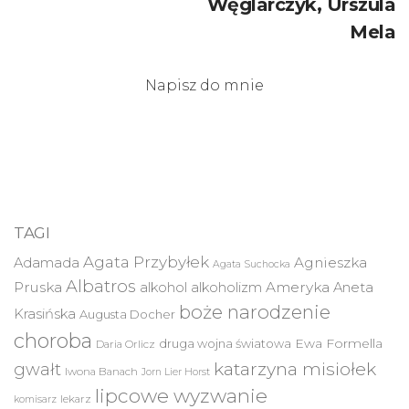
Węglarczyk, Urszula
Mela
Napisz do mnie
TAGI
Agata Przybyłek
Agnieszka
Adamada
Agata Suchocka
Albatros
Pruska
Ameryka
alkohol
alkoholizm
Aneta
boże narodzenie
Krasińska
Augusta Docher
choroba
druga wojna światowa
Ewa Formella
Daria Orlicz
katarzyna misiołek
gwałt
Iwona Banach
Jorn Lier Horst
lipcowe wyzwanie
lekarz
komisarz