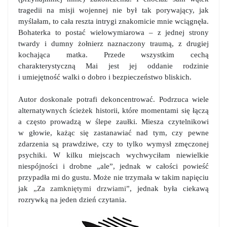
tragedii na misji wojennej nie był tak porywający, jak
myślałam, to cała reszta intrygi znakomicie mnie wciągnęła.
Bohaterka to postać wielowymiarowa – z jednej strony
twardy i dumny żołnierz naznaczony traumą, z drugiej
kochająca matka. Przede wszystkim cechą
charakterystyczną Mai jest jej oddanie rodzinie
i umiejętność walki o dobro i bezpieczeństwo bliskich.
Autor doskonale potrafi dekoncentrować. Podrzuca wiele
alternatywnych ścieżek historii, które momentami się łączą
a często prowadzą w ślepe zaułki. Miesza czytelnikowi
w głowie, każąc się zastanawiać nad tym, czy pewne
zdarzenia są prawdziwe, czy to tylko wymysł zmęczonej
psychiki. W kilku miejscach wychwyciłam niewielkie
niespójności i drobne „ale”, jednak w całości powieść
przypadła mi do gustu. Może nie trzymała w takim napięciu
jak
„Za zamkniętymi drzwiami”
, jednak była ciekawą
rozrywką na jeden dzień czytania.