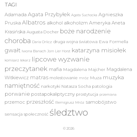
TAGI
Agata Przybyłek
Agnieszka
Adamada
Agata Suchocka
Albatros
Pruska
Ameryka
alkohol
alkoholizm
Aneta
boże narodzenie
Krasińska
Augusta Docher
choroba
druga wojna światowa
Ewa Formella
Daria Orlicz
katarzyna misiołek
gwałt
Iwona Banach
Jorn Lier Horst
lipcowe wyzwanie
lekarz
komisarz
przeczytanek
mafia
Magdalena
Magdalena Majcher
muzyka
matras
Witkiewicz
molestowanie
Muza
mróz
namiętność
narkotyki
Natasza Socha
patologia
porwanie
postapokaliptyczny
prostytucja
przemiana
przeszłość
przemoc
samobójstwo
Remigiusz Mróz
śledztwo
sensacja
społeczność
© 2026