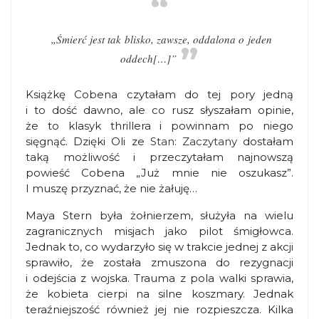
„Śmierć jest tak blisko, zawsze, oddalona o jeden
oddech[…]”
Książkę Cobena czytałam do tej pory jedną
i to dość dawno, ale co rusz słyszałam opinie,
że to klasyk thrillera i powinnam po niego
sięgnąć. Dzięki Oli ze
Stan: Zaczytany
dostałam
taką możliwość i przeczytałam najnowszą
powieść Cobena „Już mnie nie oszukasz”.
I muszę przyznać, że nie żałuję…
Maya Stern była żołnierzem, służyła na wielu
zagranicznych misjach jako pilot śmigłowca.
Jednak to, co wydarzyło się w trakcie jednej z akcji
sprawiło, że została zmuszona do rezygnacji
i odejścia z wojska. Trauma z pola walki sprawia,
że kobieta cierpi na silne koszmary. Jednak
teraźniejszość również jej nie rozpieszcza. Kilka