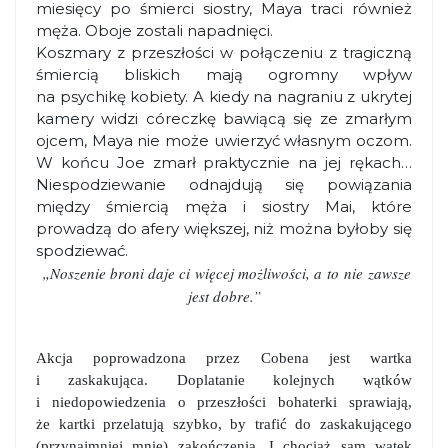
miesięcy po śmierci siostry, Maya traci również
męża. Oboje zostali napadnięci.
Koszmary z przeszłości w połączeniu z tragiczną
śmiercią bliskich mają ogromny wpływ
na psychikę kobiety. A kiedy na nagraniu z ukrytej
kamery widzi córeczkę bawiącą się ze zmarłym
ojcem, Maya nie może uwierzyć własnym oczom.
W końcu Joe zmarł praktycznie na jej rękach…
Niespodziewanie odnajdują się powiązania
między śmiercią męża i siostry Mai, które
prowadzą do afery większej, niż można byłoby się
spodziewać.
„Noszenie broni daje ci więcej możliwości, a to nie zawsze
jest dobre.”
Akcja poprowadzona przez Cobena jest wartka
i zaskakująca. Doplatanie kolejnych wątków
i niedopowiedzenia o przeszłości bohaterki sprawiają,
że kartki przelatują szybko, by trafić do zaskakującego
(przynajmniej mnie) zakończenia. I chociaż sam wątek