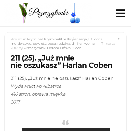
Posted in
kryminał
,
Kryminał/thriller/sensacja
,
Lit. obca
,
0
morderstwo
,
powieść obca
,
rodzina
,
thriller
,
wojna
7 marca
2017
by
Przeczytanki Dorota Lińska-Złoch
211 (25). „Już mnie
nie oszukasz” Harlan Coben
211 (25). „Już mnie nie oszukasz” Harlan Coben
Wydawnictwo Albatros
416 stron, oprawa miękka
2017