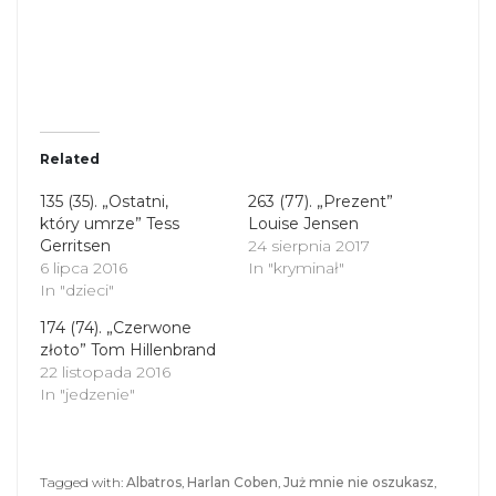
a
a
r
r
e
e
o
o
n
n
T
F
w
a
i
c
t
e
t
b
Related
e
o
r
o
(
k
135 (35). „Ostatni,
263 (77). „Prezent”
O
(
który umrze” Tess
p
O
Louise Jensen
e
p
Gerritsen
24 sierpnia 2017
n
e
s
n
6 lipca 2016
In "kryminał"
i
s
In "dzieci"
n
i
n
n
174 (74). „Czerwone
e
n
złoto” Tom Hillenbrand
w
e
w
w
22 listopada 2016
i
w
In "jedzenie"
n
i
d
n
o
d
w
o
)
w
)
Tagged with:
Albatros
,
Harlan Coben
,
Już mnie nie oszukasz
,