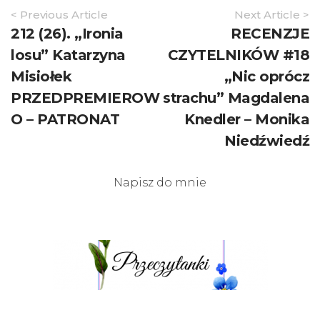
Article
< Previous Article
Next Article >
Navigation
212 (26). „Ironia
RECENZJE
losu” Katarzyna
CZYTELNIKÓW #18
Misiołek
„Nic oprócz
PRZEDPREMIEROW
strachu” Magdalena
O – PATRONAT
Knedler – Monika
Niedźwiedź
Napisz do mnie