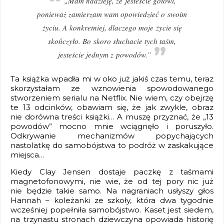
„Mam nadzieję, że jesteście gotowi,
ponieważ zamierzam wam opowiedzieć o swoim
życiu. A konkretniej, dlaczego moje życie się
skończyło. Bo skoro słuchacie tych taśm,
jesteście jednym z powodów.”
Ta książka wpadła mi w oko już jakiś czas temu, teraz
skorzystałam ze wznowienia spowodowanego
stworzeniem serialu na Netflix. Nie wiem, czy obejrzę
te 13 odcinków, obawiam się, że jak zwykle, obraz
nie dorówna treści książki… A muszę przyznać, że „13
powodów” mocno mnie wciągnęło i poruszyło.
Odkrywanie mechanizmów popychających
nastolatkę do samobójstwa to podróż w zaskakujące
miejsca…
Kiedy Clay Jensen dostaje paczkę z taśmami
magnetofonowymi, nie wie, że od tej pory nic już
nie będzie takie samo. Na nagraniach usłyszy głos
Hannah – koleżanki ze szkoły, która dwa tygodnie
wcześniej popełniła samobójstwo. Kaset jest siedem,
na trzynastu stronach dziewczyna opowiada historię