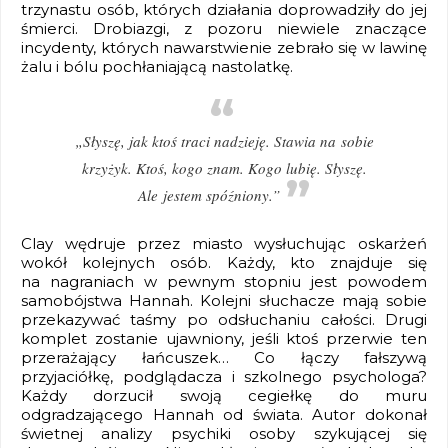
trzynastu osób, których działania doprowadziły do jej
śmierci. Drobiazgi, z pozoru niewiele znaczące
incydenty, których nawarstwienie zebrało się w lawinę
żalu i bólu pochłaniającą nastolatkę.
„Słyszę, jak ktoś traci nadzieję. Stawia na sobie
krzyżyk. Ktoś, kogo znam. Kogo lubię. Słyszę.
Ale jestem spóźniony.”
Clay wędruje przez miasto wysłuchując oskarżeń
wokół kolejnych osób. Każdy, kto znajduje się
na nagraniach w pewnym stopniu jest powodem
samobójstwa Hannah. Kolejni słuchacze mają sobie
przekazywać taśmy po odsłuchaniu całości. Drugi
komplet zostanie ujawniony, jeśli ktoś przerwie ten
przerażający łańcuszek… Co łączy fałszywą
przyjaciółkę, podglądacza i szkolnego psychologa?
Każdy dorzucił swoją cegiełkę do muru
odgradzającego Hannah od świata. Autor dokonał
świetnej analizy psychiki osoby szykującej się