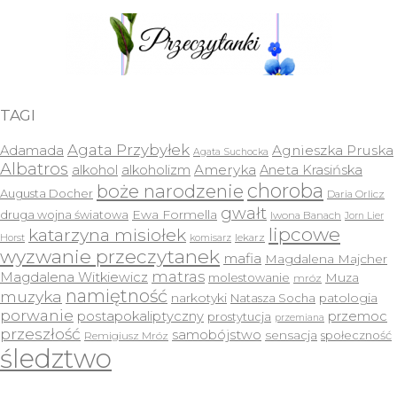
TAGI
Agata Przybyłek
Agnieszka Pruska
Adamada
Agata Suchocka
Albatros
Ameryka
alkohol
alkoholizm
Aneta Krasińska
choroba
boże narodzenie
Augusta Docher
Daria Orlicz
gwałt
druga wojna światowa
Ewa Formella
Iwona Banach
Jorn Lier
lipcowe
katarzyna misiołek
lekarz
Horst
komisarz
wyzwanie przeczytanek
mafia
Magdalena Majcher
matras
Magdalena Witkiewicz
molestowanie
Muza
mróz
namiętność
muzyka
narkotyki
Natasza Socha
patologia
porwanie
postapokaliptyczny
przemoc
prostytucja
przemiana
przeszłość
samobójstwo
sensacja
społeczność
Remigiusz Mróz
śledztwo