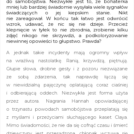
do samobójstwa. Niezwykłe jest to, że bohaterka
mniej lub bardziej świadomie wysyłała wiele sygnałów
świadczących o jej kiepskim stanie. Nikt
nie zareagował. W końcu tak łatwo jest odwrócić
wzrok, udawać, że nic się nie dzieje. Przecież
klepnięcie w tyłek to nie zbrodnia, zrobienie kilku
zdjęć nikogo nie skrzywdzi, a podkoloryzowanie
niewinnej opowieści to głupstwo. Prawda?
A jednak takie incydenty mają ogromny wpływ
na wrażliwą nastolatkę. Ranią, krzywdzą, piętnują.
Głupie słowa, drobne gesty i z pozoru niezwiązane
ze sobą zdarzenia, tak naprawdę łączą się
w niewidzialną pajęczynę oplatającą coraz ciaśniej
i odbierającą oddech. Niezwykła jest forma użyta
przez autora. Nagrania Hannah opowiadającej
o trzynastu powodach samobójstwa przeplatają się
z myślami i przeżyciami słuchającego kaset Claya.
Mimo świadomości, że nie da się cofnąć czasu i śmierć
dziewczyny jest przesądzona, chłopak wczuwa się