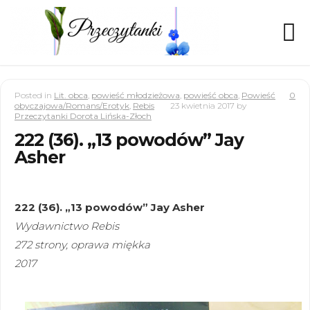
Posted in
Lit. obca
,
powieść młodzieżowa
,
powieść obca
,
Powieść
0
obyczajowa/Romans/Erotyk
,
Rebis
23 kwietnia 2017
by
Przeczytanki Dorota Lińska-Złoch
222 (36). „13 powodów” Jay
Asher
222 (36). „13 powodów” Jay Asher
Wydawnictwo Rebis
272 strony, oprawa miękka
2017