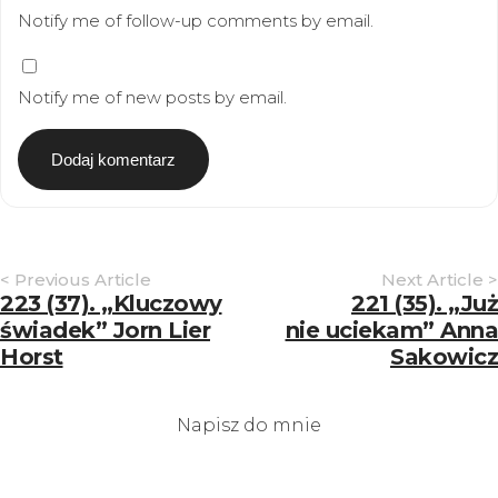
Notify me of follow-up comments by email.
Notify me of new posts by email.
Article
< Previous Article
Next Article >
Navigation
223 (37). „Kluczowy
221 (35). „Już
świadek” Jorn Lier
nie uciekam” Anna
Horst
Sakowicz
Napisz do mnie