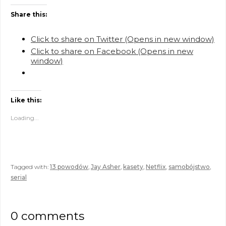
Share this:
Click to share on Twitter (Opens in new window)
Click to share on Facebook (Opens in new
window)
Like this:
Loading...
Tagged with:
13 powodów
,
Jay Asher
,
kasety
,
Netflix
,
samobójstwo
,
serial
0 comments