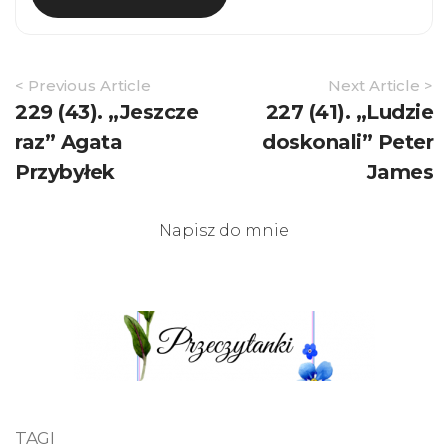
Article
< Previous Article
Next Article >
Navigation
229 (43). „Jeszcze
227 (41). „Ludzie
raz” Agata
doskonali” Peter
Przybyłek
James
Napisz do mnie
TAGI