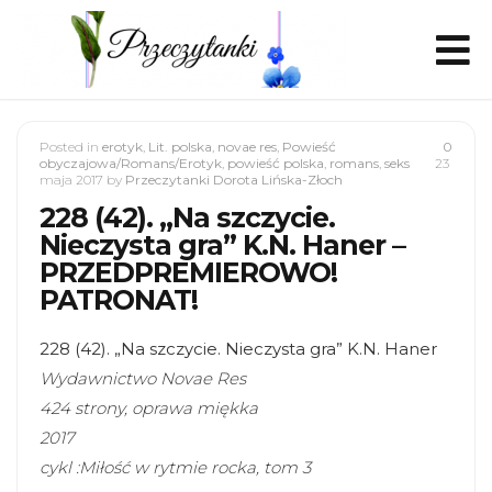
Posted in
erotyk
,
Lit. polska
,
novae res
,
Powieść
0
obyczajowa/Romans/Erotyk
,
powieść polska
,
romans
,
seks
23
maja 2017
by
Przeczytanki Dorota Lińska-Złoch
228 (42). „Na szczycie.
Nieczysta gra” K.N. Haner –
PRZEDPREMIEROWO!
PATRONAT!
228 (42). „Na szczycie. Nieczysta gra” K.N. Haner
Wydawnictwo Novae Res
424 strony, oprawa miękka
2017
cykl :Miłość w rytmie rocka, tom 3