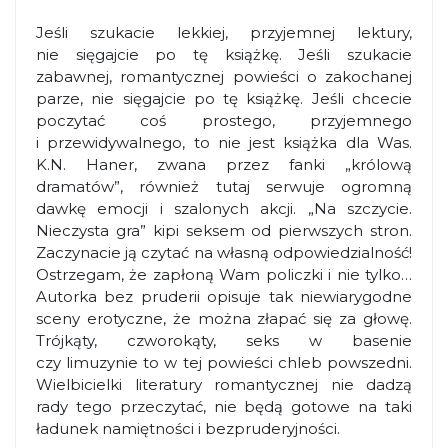
Jeśli szukacie lekkiej, przyjemnej lektury,
nie sięgajcie po tę książkę. Jeśli szukacie
zabawnej, romantycznej powieści o zakochanej
parze, nie sięgajcie po tę książkę. Jeśli chcecie
poczytać coś prostego, przyjemnego
i przewidywalnego, to nie jest książka dla Was.
K.N. Haner, zwana przez fanki „królową
dramatów”, również tutaj serwuje ogromną
dawkę emocji i szalonych akcji. „Na szczycie.
Nieczysta gra” kipi seksem od pierwszych stron.
Zaczynacie ją czytać na własną odpowiedzialność!
Ostrzegam, że zapłoną Wam policzki i nie tylko…
Autorka bez pruderii opisuje tak niewiarygodne
sceny erotyczne, że można złapać się za głowę.
Trójkąty, czworokąty, seks w basenie
czy limuzynie to w tej powieści chleb powszedni.
Wielbicielki literatury romantycznej nie dadzą
rady tego przeczytać, nie będą gotowe na taki
ładunek namiętności i bezpruderyjności.