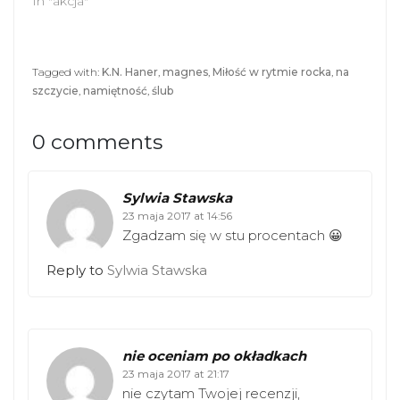
In "akcja"
w
o
)
w
)
Tagged with:
K.N. Haner
,
magnes
,
Miłość w rytmie rocka
,
na
szczycie
,
namiętność
,
ślub
0 comments
Sylwia Stawska
23 maja 2017 at 14:56
Zgadzam się w stu procentach 😀
Reply to
Sylwia Stawska
nie oceniam po okładkach
23 maja 2017 at 21:17
nie czytam Twojej recenzji,