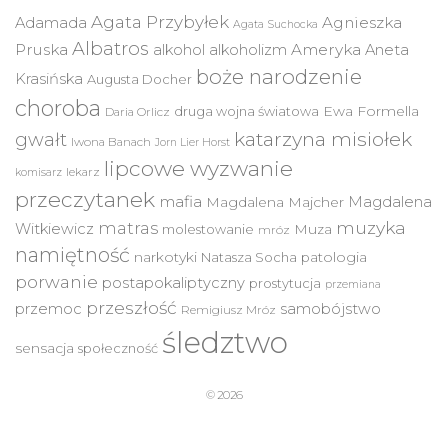
Agata Przybyłek
Agnieszka
Adamada
Agata Suchocka
Albatros
Pruska
Ameryka
alkohol
alkoholizm
Aneta
boże narodzenie
Krasińska
Augusta Docher
choroba
druga wojna światowa
Ewa Formella
Daria Orlicz
katarzyna misiołek
gwałt
Iwona Banach
Jorn Lier Horst
lipcowe wyzwanie
lekarz
komisarz
przeczytanek
mafia
Magdalena
Magdalena Majcher
muzyka
matras
Witkiewicz
molestowanie
Muza
mróz
namiętność
narkotyki
Natasza Socha
patologia
porwanie
postapokaliptyczny
prostytucja
przemiana
przeszłość
przemoc
samobójstwo
Remigiusz Mróz
śledztwo
sensacja
społeczność
© 2026
built with
SocialMag
and
WordPress