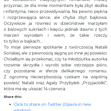
przyznać, że dla mnie momentami była zbyt słodka
i infantylna, nieco przewidywalna. Na pewno piękna
i rozgrzewająca serce, ale chyba zbyt bajkowa.
Oczywiście ja również w dzieciństwie marzyłam
o balowych sukniach i księciu jednak dawno z tych
marzeń wyrosłam i wiem, że takie rzeczy
to tylko w bajkach…
To moje pierwsze spotkanie z twórczością Natalii
Sońskiej, ale z pewnością sięgnę po inne jej powieści.
Chciałbym się przekonać, czy ta młodziutka autorka
rozwinie skrzydła i wyrobi sobie ostrzejsze pióro,
czy pozostanie w sferze delikatnego romansu.
Z ogromną niecierpliwością czekam na wspólną
powieść Natalii oraz Agaty Przybyłek „Przyjaciółki”,
która ma się ukazać 14 czerwca.
Share this:
Click to share on Twitter (Opens in new
window)