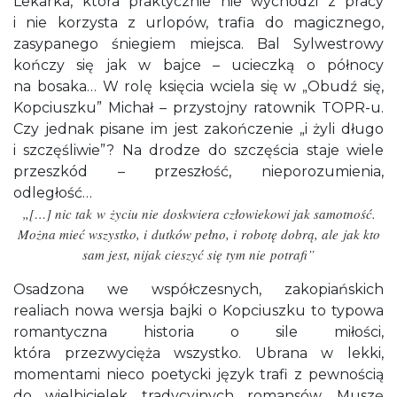
Lekarka, która praktycznie nie wychodzi z pracy
i nie korzysta z urlopów, trafia do magicznego,
zasypanego śniegiem miejsca. Bal Sylwestrowy
kończy się jak w bajce – ucieczką o północy
na bosaka… W rolę księcia wciela się w „Obudź się,
Kopciuszku” Michał – przystojny ratownik TOPR-u.
Czy jednak pisane im jest zakończenie „i żyli długo
i szczęśliwie”? Na drodze do szczęścia staje wiele
przeszkód – przeszłość, nieporozumienia,
odległość…
„[…] nic tak w życiu nie doskwiera człowiekowi jak samotność.
Można mieć wszystko, i dutków pełno, i robotę dobrą, ale jak kto
sam jest, nijak cieszyć się tym nie potrafi”
Osadzona we współczesnych, zakopiańskich
realiach nowa wersja bajki o Kopciuszku to typowa
romantyczna historia o sile miłości,
która przezwycięża wszystko. Ubrana w lekki,
momentami nieco poetycki język trafi z pewnością
do wielbicielek tradycyjnych romansów. Muszę