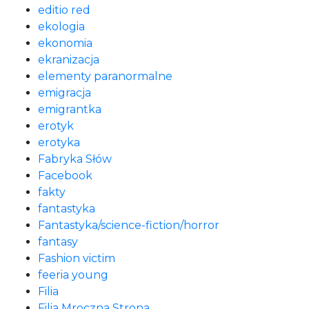
editio red
ekologia
ekonomia
ekranizacja
elementy paranormalne
emigracja
emigrantka
erotyk
erotyka
Fabryka Słów
Facebook
fakty
fantastyka
Fantastyka/science-fiction/horror
fantasy
Fashion victim
feeria young
Filia
Filia Mroczna Strona