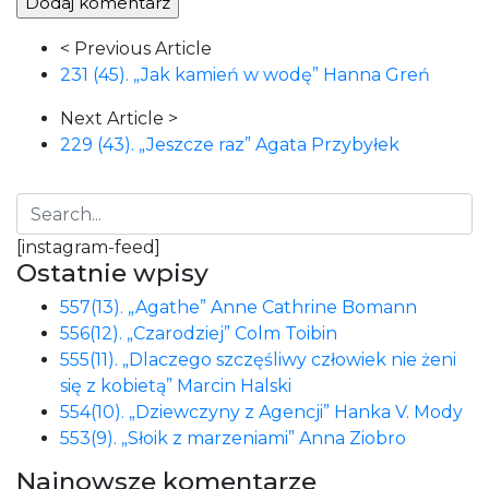
Article
< Previous Article
Navigation
231 (45). „Jak kamień w wodę” Hanna Greń
Next Article >
229 (43). „Jeszcze raz” Agata Przybyłek
[instagram-feed]
Ostatnie wpisy
557(13). „Agathe” Anne Cathrine Bomann
556(12). „Czarodziej” Colm Toibin
555(11). „Dlaczego szczęśliwy człowiek nie żeni
się z kobietą” Marcin Halski
554(10). „Dziewczyny z Agencji” Hanka V. Mody
553(9). „Słoik z marzeniami” Anna Ziobro
Najnowsze komentarze