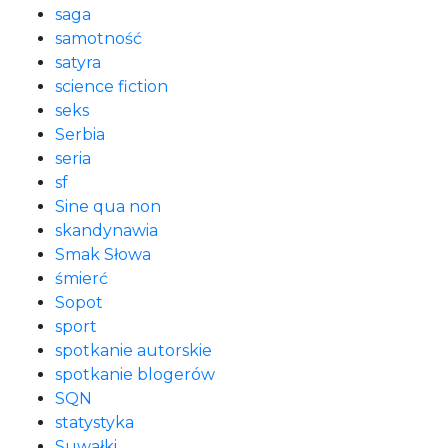
saga
samotność
satyra
science fiction
seks
Serbia
seria
sf
Sine qua non
skandynawia
Smak Słowa
śmierć
Sopot
sport
spotkanie autorskie
spotkanie blogerów
SQN
statystyka
Suwałki