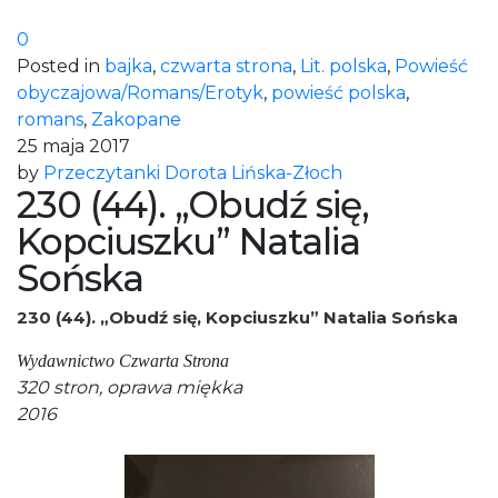
0
Posted in
bajka
,
czwarta strona
,
Lit. polska
,
Powieść
obyczajowa/Romans/Erotyk
,
powieść polska
,
romans
,
Zakopane
25 maja 2017
by
Przeczytanki Dorota Lińska-Złoch
230 (44). „Obudź się,
Kopciuszku” Natalia
Sońska
230 (44). „Obudź się, Kopciuszku” Natalia Sońska
Wydawnictwo Czwarta Strona
320 stron, oprawa miękka
2016