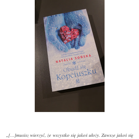
„[…]musisz wierzyć, że wszystko się jakoś ułoży. Zawsze jakoś się