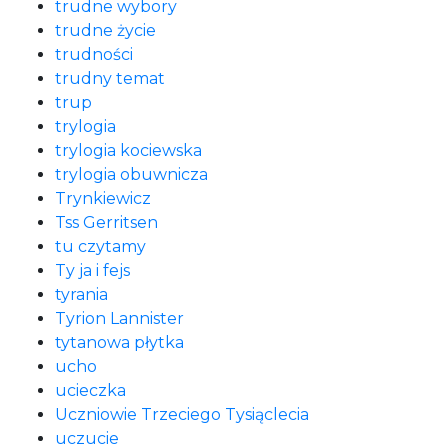
trudne wybory
trudne życie
trudności
trudny temat
trup
trylogia
trylogia kociewska
trylogia obuwnicza
Trynkiewicz
Tss Gerritsen
tu czytamy
Ty ja i fejs
tyrania
Tyrion Lannister
tytanowa płytka
ucho
ucieczka
Uczniowie Trzeciego Tysiąclecia
uczucie