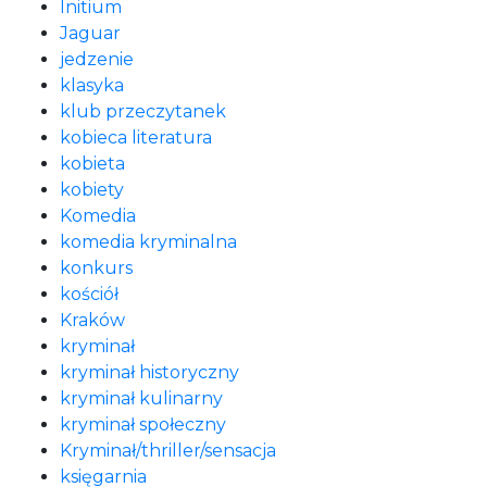
Initium
Jaguar
jedzenie
klasyka
klub przeczytanek
kobieca literatura
kobieta
kobiety
Komedia
komedia kryminalna
konkurs
kościół
Kraków
kryminał
kryminał historyczny
kryminał kulinarny
kryminał społeczny
Kryminał/thriller/sensacja
księgarnia