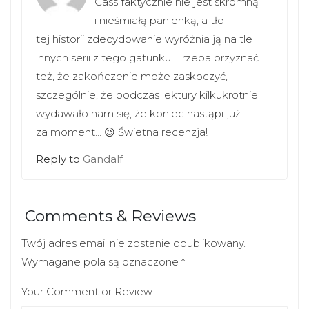
Cass faktycznie nie jest skromną
w
w
i
w
i nieśmiałą panienką, a tło
n
i
d
n
tej historii zdecydowanie wyróżnia ją na tle
o
d
w
o
innych serii z tego gatunku. Trzeba przyznać
)
w
)
też, że zakończenie może zaskoczyć,
szczególnie, że podczas lektury kilkukrotnie
wydawało nam się, że koniec nastąpi już
za moment… 😉 Świetna recenzja!
Reply to
Gandalf
Comments & Reviews
Twój adres email nie zostanie opublikowany.
Wymagane pola są oznaczone
*
Your Comment or Review: