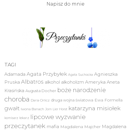
Napisz do mnie
TAGI
Agata Przybyłek
Agnieszka
Adamada
Agata Suchocka
Albatros
Pruska
Ameryka
alkohol
alkoholizm
Aneta
boże narodzenie
Krasińska
Augusta Docher
choroba
druga wojna światowa
Ewa Formella
Daria Orlicz
katarzyna misiołek
gwałt
Iwona Banach
Jorn Lier Horst
lipcowe wyzwanie
lekarz
komisarz
przeczytanek
mafia
Magdalena
Magdalena Majcher