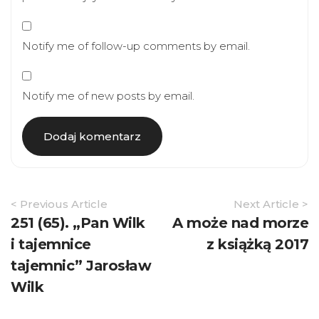
Notify me of follow-up comments by email.
Notify me of new posts by email.
Article
< Previous Article
Next Article >
Navigation
251 (65). „Pan Wilk
A może nad morze
i tajemnice
z książką 2017
tajemnic” Jarosław
Wilk