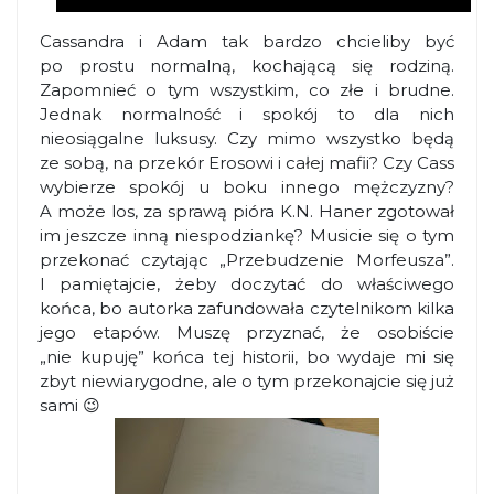
Cassandra i Adam tak bardzo chcieliby być
po prostu normalną, kochającą się rodziną.
Zapomnieć o tym wszystkim, co złe i brudne.
Jednak normalność i spokój to dla nich
nieosiągalne luksusy. Czy mimo wszystko będą
ze sobą, na przekór Erosowi i całej mafii? Czy Cass
wybierze spokój u boku innego mężczyzny?
A może los, za sprawą pióra K.N. Haner zgotował
im jeszcze inną niespodziankę? Musicie się o tym
przekonać czytając „Przebudzenie Morfeusza”.
I pamiętajcie, żeby doczytać do właściwego
końca, bo autorka zafundowała czytelnikom kilka
jego etapów. Muszę przyznać, że osobiście
„nie kupuję” końca tej historii, bo wydaje mi się
zbyt niewiarygodne, ale o tym przekonajcie się już
sami 😉