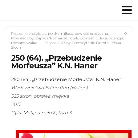
Posted in
erotyk
,
Lit. polska
,
miłość
,
powieść erotyczna
,
0
Powieść obyczajowa/Romans/Erotyk
,
powieść polska
,
recenzja
,
romans
,
walka
13 lipca 2017
by
Przeczytanki Dorota Lińska-
Złoch
250 (64). „Przebudzenie
Morfeusza” K.N. Haner
250 (64). „Przebudzenie Morfeusza” K.N. Haner
Wydawnictwo Editio Red (Helion)
525 stron, oprawa miękka
2017
Cykl: Mafijna miłość, tom 3