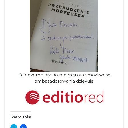
Za egzemplarz do recenzji oraz możliwość
ambasadorowania dziękuję
Share this:
C
C