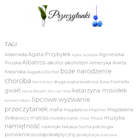
TAGI
Agata Przybyłek
Agnieszka
Adamada
Agata Suchocka
Albatros
Pruska
Ameryka
alkohol
alkoholizm
Aneta
boże narodzenie
Krasińska
Augusta Docher
choroba
druga wojna światowa
Ewa Formella
Daria Orlicz
katarzyna misiołek
gwałt
Iwona Banach
Jorn Lier Horst
lipcowe wyzwanie
lekarz
komisarz
przeczytanek
mafia
Magdalena
Magdalena Majcher
muzyka
matras
Witkiewicz
molestowanie
Muza
mróz
namiętność
narkotyki
Natasza Socha
patologia
porwanie
postapokaliptyczny
prostytucja
przemiana