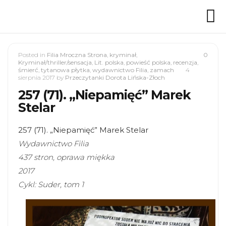
Posted in
Filia Mroczna Strona
,
kryminał
,
0
Kryminał/thriller/sensacja
,
Lit. polska
,
powieść polska
,
recenzja
,
śmierć
,
tytanowa płytka
,
wydawnictwo Filia
,
zamach
4
sierpnia 2017
by
Przeczytanki Dorota Lińska-Złoch
257 (71). „Niepamięć” Marek
Stelar
257 (71). „Niepamięć” Marek Stelar
Wydawnictwo Filia
437 stron, oprawa miękka
2017
Cykl: Suder, tom 1