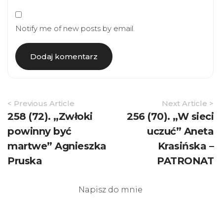
Notify me of new posts by email.
Article
< Previous Article
Next Article >
Navigation
258 (72). „Zwłoki
256 (70). „W sieci
powinny być
uczuć” Aneta
martwe” Agnieszka
Krasińska –
Pruska
PATRONAT
Napisz do mnie