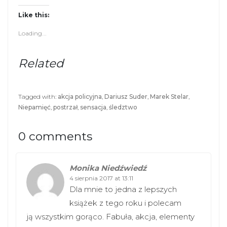
Like this:
Loading...
Related
Tagged with:
akcja policyjna
,
Dariusz Suder
,
Marek Stelar
,
Niepamięć
,
postrzał
,
sensacja
,
śledztwo
0 comments
Monika Niedźwiedź
4 sierpnia 2017 at 13:11
Dla mnie to jedna z lepszych
książek z tego roku i polecam
ją wszystkim gorąco. Fabuła, akcja, elementy