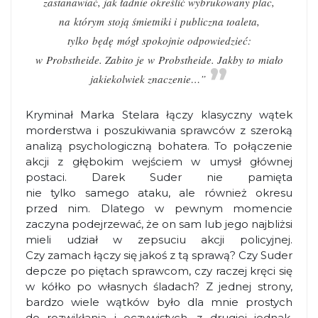
zastanawiać, jak ładnie określić wybrukowany plac,
na którym stoją śmietniki i publiczna toaleta,
tylko będę mógł spokojnie odpowiedzieć:
w Probstheide. Zabito je w Probstheide. Jakby to miało
jakiekolwiek znaczenie…”
Kryminał Marka Stelara łączy klasyczny wątek
morderstwa i poszukiwania sprawców z szeroką
analizą psychologiczną bohatera. To połączenie
akcji z głębokim wejściem w umysł głównej
postaci. Darek Suder nie pamięta
nie tylko samego ataku, ale również okresu
przed nim. Dlatego w pewnym momencie
zaczyna podejrzewać, że on sam lub jego najbliżsi
mieli udział w zepsuciu akcji policyjnej.
Czy zamach łączy się jakoś z tą sprawą? Czy Suder
depcze po piętach sprawcom, czy raczej kręci się
w kółko po własnych śladach? Z jednej strony,
bardzo wiele wątków było dla mnie prostych
do rozwikłania i oczywistych, z drugiej jednak,