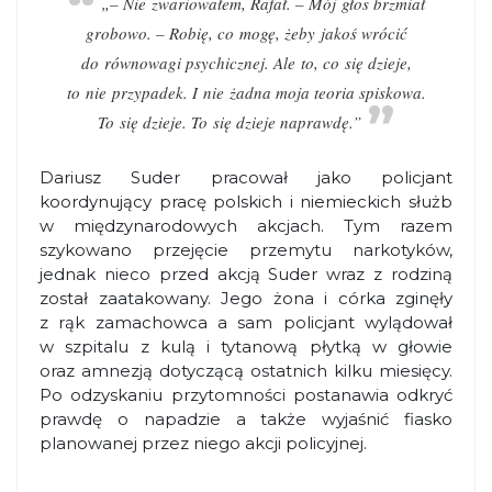
„– Nie zwariowałem, Rafał. – Mój głos brzmiał
grobowo. – Robię, co mogę, żeby jakoś wrócić
do równowagi psychicznej. Ale to, co się dzieje,
to nie przypadek. I nie żadna moja teoria spiskowa.
To się dzieje. To się dzieje naprawdę.”
Dariusz Suder pracował jako policjant
koordynujący pracę polskich i niemieckich służb
w międzynarodowych akcjach. Tym razem
szykowano przejęcie przemytu narkotyków,
jednak nieco przed akcją Suder wraz z rodziną
został zaatakowany. Jego żona i córka zginęły
z rąk zamachowca a sam policjant wylądował
w szpitalu z kulą i tytanową płytką w głowie
oraz amnezją dotyczącą ostatnich kilku miesięcy.
Po odzyskaniu przytomności postanawia odkryć
prawdę o napadzie a także wyjaśnić fiasko
planowanej przez niego akcji policyjnej.