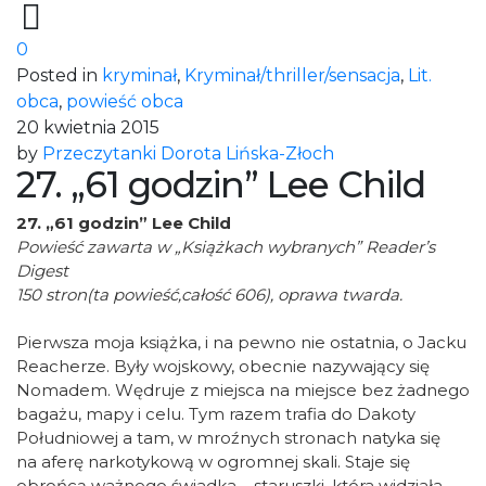
0
Posted in
kryminał
,
Kryminał/thriller/sensacja
,
Lit.
obca
,
powieść obca
20 kwietnia 2015
by
Przeczytanki Dorota Lińska-Złoch
27. „61 godzin” Lee Child
27. „61 godzin” Lee Child
Powieść zawarta w „Książkach wybranych” Reader’s
Digest
150 stron(ta powieść,całość 606), oprawa twarda.
Pierwsza moja książka, i na pewno nie ostatnia, o Jacku
Reacherze. Były wojskowy, obecnie nazywający się
Nomadem. Wędruje z miejsca na miejsce bez żadnego
bagażu, mapy i celu. Tym razem trafia do Dakoty
Południowej a tam, w mroźnych stronach natyka się
na aferę narkotykową w ogromnej skali. Staje się
obrońcą ważnego świadka – staruszki, która widziała