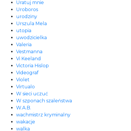
Uratuj mnie
Uroboros
urodziny
Urszula Mela
utopia
uwodzicielka
Valeria
Vestmanna
Vi Keeland
Victoria Hislop
Videograf
Violet
Virtualo
W sieci uczuć
W szponach szaleństwa
W.A.B.
wachmistrz kryminalny
wakacje
walka