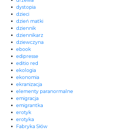
drzewa
dystopia
dzieci
dzień matki
dziennik
dziennikarz
dziewczyna
ebook
edipresse
editio red
ekologia
ekonomia
ekranizacja
elementy paranormalne
emigracja
emigrantka
erotyk
erotyka
Fabryka Słów