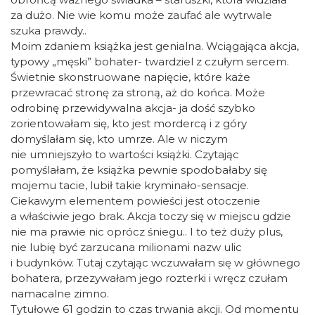
za dużo. Nie wie komu może zaufać ale wytrwale
szuka prawdy..
Moim zdaniem książka jest genialna. Wciągająca akcja,
typowy „męski” bohater- twardziel z czułym sercem.
Świetnie skonstruowane napięcie, które każe
przewracać stronę za stroną, aż do końca. Może
odrobinę przewidywalna akcja- ja dość szybko
zorientowałam się, kto jest mordercą i z góry
domyślałam się, kto umrze. Ale w niczym
nie umniejszyło to wartości książki. Czytając
pomyślałam, że książka pewnie spodobałaby się
mojemu tacie, lubił takie kryminało-sensacje.
Ciekawym elementem powieści jest otoczenie
a właściwie jego brak. Akcja toczy się w miejscu gdzie
nie ma prawie nic oprócz śniegu.. I to też duży plus,
nie lubię być zarzucana milionami nazw ulic
i budynków. Tutaj czytając wczuwałam się w głównego
bohatera, przezywałam jego rozterki i wręcz czułam
namacalne zimno.
Tytułowe 61 godzin to czas trwania akcji. Od momentu