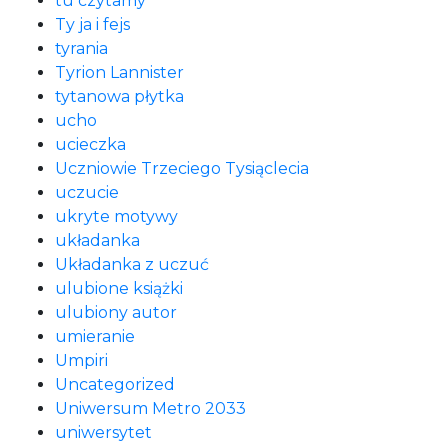
tu czytamy
Ty ja i fejs
tyrania
Tyrion Lannister
tytanowa płytka
ucho
ucieczka
Uczniowie Trzeciego Tysiąclecia
uczucie
ukryte motywy
układanka
Układanka z uczuć
ulubione książki
ulubiony autor
umieranie
Umpiri
Uncategorized
Uniwersum Metro 2033
uniwersytet