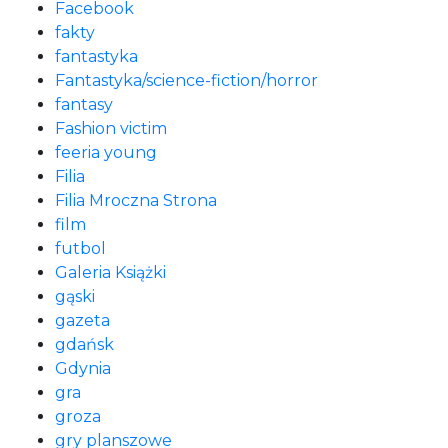
Facebook
fakty
fantastyka
Fantastyka/science-fiction/horror
fantasy
Fashion victim
feeria young
Filia
Filia Mroczna Strona
film
futbol
Galeria Książki
gąski
gazeta
gdańsk
Gdynia
gra
groza
gry planszowe