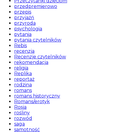
Przeczytanki dzieciom
przedpremierowo
przepis
przyjaźń
przyroda
psychologia
pytania
pytania czytelników
Rebis
recenzja
Recenzje czytelników
rekomendacja
religia
Replika
reportaż
rodzina
romans
romans historyczny
Romans/erotyk
Rosja
rośliny
rozwód
saga
samotność