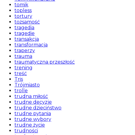
tomik
topless
tortury
tożsamość
tragedia
tragedie
transakcja
transformacja
traperzy
trauma
traumatyczna przeszłość
trening
treść
Tris
Trójmiasto
trolle
trudna miłość
trudne decyzje
trudne dzieciństwo
trudne pytania
trudne wybory
trudne życie
trudności