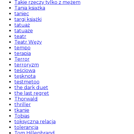
Takie rzeczy tylko z mężem
Tania książka
taniec
targi książki
tatuaż
tatuaże
teatr
Teatr Węży
tempo
terapia
Terror
terroryzm
teściowa
tęsknota
testmetoo
the dark duet
the last regret
Thorwald
thriller
tkanie
Tobias
toksyczna relacja
tolerancja
Tom Hillenbrand