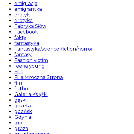
emigracja
emigrantka
erotyk
erotyka
Fabryka Słów
Facebook
fakty
fantastyka
Fantastyka/science-fiction/horror
fantasy
Fashion victim
feeria young
Filia
Filia Mroczna Strona
film
futbol
Galeria Książki
gąski
gazeta
gdańsk
Gdynia
gra
groza