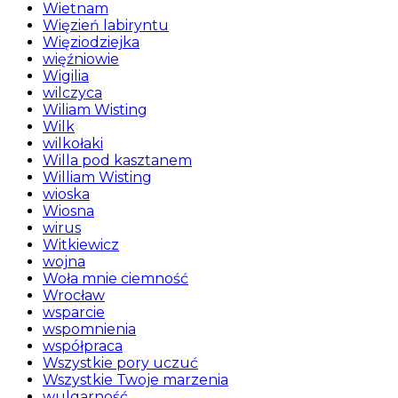
Wietnam
Więzień labiryntu
Więziodziejka
więźniowie
Wigilia
wilczyca
Wiliam Wisting
Wilk
wilkołaki
Willa pod kasztanem
William Wisting
wioska
Wiosna
wirus
Witkiewicz
wojna
Woła mnie ciemność
Wrocław
wsparcie
wspomnienia
współpraca
Wszystkie pory uczuć
Wszystkie Twoje marzenia
wulgarność