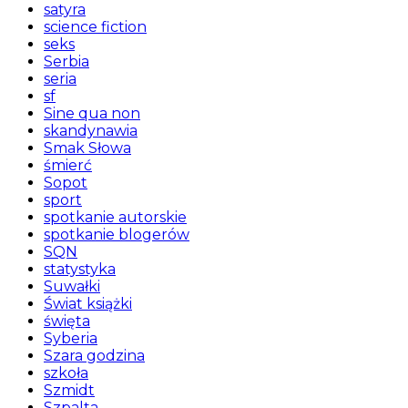
satyra
science fiction
seks
Serbia
seria
sf
Sine qua non
skandynawia
Smak Słowa
śmierć
Sopot
sport
spotkanie autorskie
spotkanie blogerów
SQN
statystyka
Suwałki
Świat książki
święta
Syberia
Szara godzina
szkoła
Szmidt
Szpalta