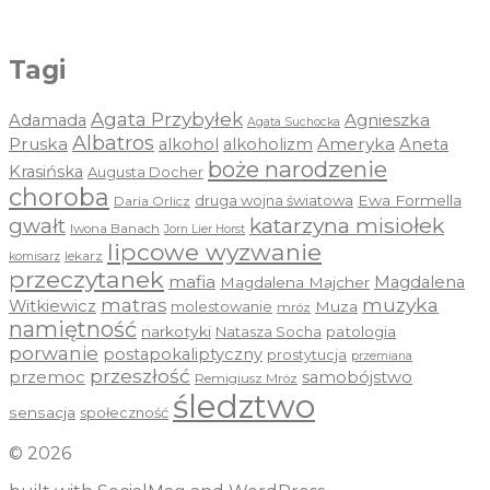
Tagi
Agata Przybyłek
Agnieszka
Adamada
Agata Suchocka
Albatros
Pruska
Ameryka
alkohol
alkoholizm
Aneta
boże narodzenie
Krasińska
Augusta Docher
choroba
druga wojna światowa
Ewa Formella
Daria Orlicz
katarzyna misiołek
gwałt
Iwona Banach
Jorn Lier Horst
lipcowe wyzwanie
lekarz
komisarz
przeczytanek
mafia
Magdalena
Magdalena Majcher
muzyka
matras
Witkiewicz
molestowanie
Muza
mróz
namiętność
narkotyki
Natasza Socha
patologia
porwanie
postapokaliptyczny
prostytucja
przemiana
przeszłość
przemoc
samobójstwo
Remigiusz Mróz
śledztwo
sensacja
społeczność
© 2026