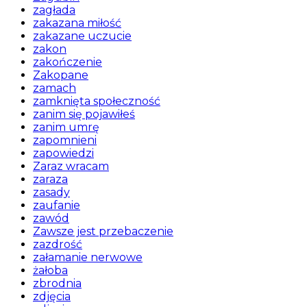
zagłada
zakazana miłość
zakazane uczucie
zakon
zakończenie
Zakopane
zamach
zamknięta społeczność
zanim się pojawiłeś
zanim umrę
zapomnieni
zapowiedzi
Zaraz wracam
zaraza
zasady
zaufanie
zawód
Zawsze jest przebaczenie
zazdrość
załamanie nerwowe
żałoba
zbrodnia
zdjęcia