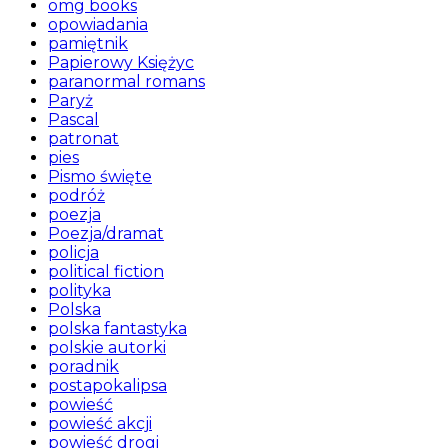
omg books
opowiadania
pamiętnik
Papierowy Księżyc
paranormal romans
Paryż
Pascal
patronat
pies
Pismo święte
podróż
poezja
Poezja/dramat
policja
political fiction
polityka
Polska
polska fantastyka
polskie autorki
poradnik
postapokalipsa
powieść
powieść akcji
powieść drogi