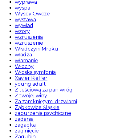
wyprawa
wyspa
Wyspy Owcze
wystawa
wywiad
wzory
wzruszenia
wzruszenie
Władczyni Mroku
władza
włamanie
Włochy
Włoska symfonia
Xavier Kieffer
young adult
Z teściową za pan wróg
Z twojej winy
Za zamkniętymi drzwiami
Ząbkowice Śląskie
zaburzenia psychiczne
zadania
zagadka
zaginięcie
Zagubin