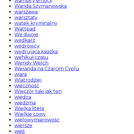
wampiry emocji
Wanda Szymanowska
warszawa
warsztaty
wątek kryminalny
Wattpad
We dwoje
wędkarz
wędrowcy
wędrująca książka
wehikuł czasu
Wendy Welch
Weranda na Czarcim Cyplu
wiara
Wiatrodziej
wieczność
Wieczór taki jak ten
wiedza
wiedźma
Wielka litera
Wielkie Łowy
wielowymiarowość
wiersze
wieś