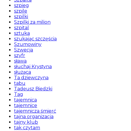
szpieg
szpile
szpilki
Szpilki za milion
szpital
sztuka
szukając szczęścia
Szumowiny
Szwecja
szyfr
sława
słuchaj Krystyna
służąca
Ta dziewczyna
tabu
Tadeusz Biedzki
Tag
tajemnica
tajemnice
tajemnicza śmierć
tajna organizacja
tajny klub
tak czytam