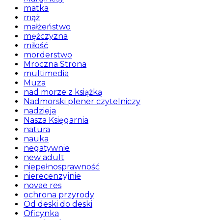
matka
mąż
małżeństwo
mężczyzna
miłość
morderstwo
Mroczna Strona
multimedia
Muza
nad morze z książką
Nadmorski plener czytelniczy
nadzieja
Nasza Księgarnia
natura
nauka
negatywnie
new adult
niepełnosprawność
nierecenzyjnie
novae res
ochrona przyrody
Od deski do deski
Oficynka