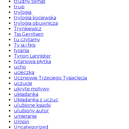
trudny temat
trup
trylogia
trylogia kociewska
trylogia obuwnicza
Trynkiewicz
Tss Gerritsen
tu czytamy
Ty ja i fejs
tyrania
Tyrion Lannister
tytanowa płytka
ucho
ucieczka
Uczniowie Trzeciego Tysiąclecia
uczucie
ukryte motywy
układanka
Układanka z uczuć
ulubione książki
ulubiony autor
umieranie
Umpiri
Uncategorized