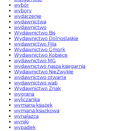
wybór
wybory
wydarzenie
wydawnictwa
wydawnictwo
Wydawnictwo Bis
Wydawnictwo Dolnośląskie
wydawnictwo Filia
Wydawnictwo Gmork
Wydawnictwo Kobiece
wydawnictwo MG
wydawnictwo nasza księgarnia
Wydawnictwo NieZwykłe
wydawnictwo otwarte
wydawnictwo wab
Wydawnictwo Znak
wygrana
wyliczanka
wymiana książek
wymiana książkowa
wynalazca
wyniki
wypadek