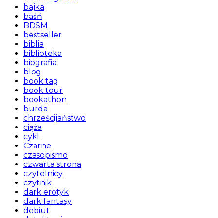
bajka
baśń
BDSM
bestseller
biblia
biblioteka
biografia
blog
book tag
book tour
bookathon
burda
chrześcijaństwo
ciąża
cykl
Czarne
czasopismo
czwarta strona
czytelnicy
czytnik
dark erotyk
dark fantasy
debiut