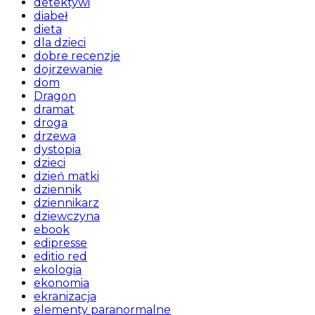
detektywi
diabeł
dieta
dla dzieci
dobre recenzje
dojrzewanie
dom
Dragon
dramat
droga
drzewa
dystopia
dzieci
dzień matki
dziennik
dziennikarz
dziewczyna
ebook
edipresse
editio red
ekologia
ekonomia
ekranizacja
elementy paranormalne