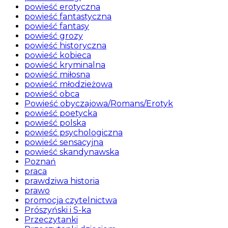
powieść erotyczna
powieść fantastyczna
powieść fantasy
powieść grozy
powieść historyczna
powieść kobieca
powieść kryminalna
powieść miłosna
powieść młodzieżowa
powieść obca
Powieść obyczajowa/Romans/Erotyk
powieść poetycka
powieść polska
powieść psychologiczna
powieść sensacyjna
powieść skandynawska
Poznań
praca
prawdziwa historia
prawo
promocja czytelnictwa
Prószyński i S-ka
Przeczytanki