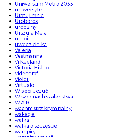
Uniwersum Metro 2033
uniwersytet
Uratuj mnie
Uroboros
urodziny
Urszula Mela
utopia
uwodzicielka
Valeria
Vestmanna
Vi Keeland
Victoria Hislop
Videograf
Violet
Virtualo
W sieci uczuć
W szponach szaleństwa
W.A.B.
wachmistrz kryminalny
wakacje
walka
walka o szczęście
wampiry