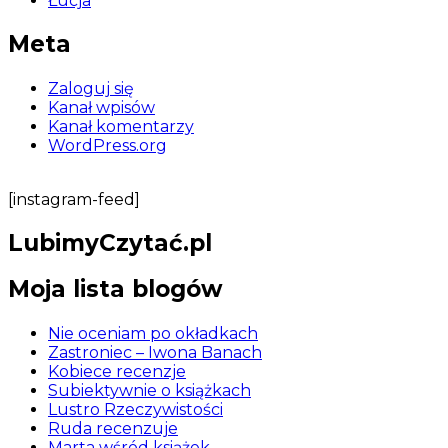
Łucja
Meta
Zaloguj się
Kanał wpisów
Kanał komentarzy
WordPress.org
[instagram-feed]
LubimyCzytać.pl
Moja lista blogów
Nie oceniam po okładkach
Zastroniec – Iwona Banach
Kobiece recenzje
Subiektywnie o książkach
Lustro Rzeczywistości
Ruda recenzuje
Marta wśród książek