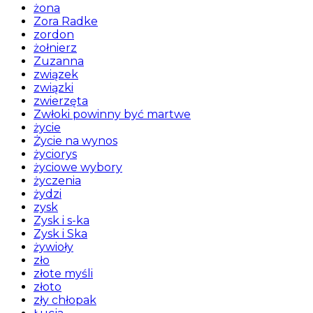
żona
Zora Radke
zordon
żołnierz
Zuzanna
związek
związki
zwierzęta
Zwłoki powinny być martwe
życie
Życie na wynos
życiorys
życiowe wybory
życzenia
żydzi
zysk
Zysk i s-ka
Zysk i Ska
żywioły
zło
złote myśli
złoto
zły chłopak