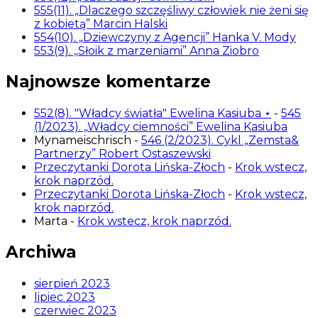
555(11). „Dlaczego szczęśliwy człowiek nie żeni się
z kobietą” Marcin Halski
554(10). „Dziewczyny z Agencji” Hanka V. Mody
553(9). „Słoik z marzeniami” Anna Ziobro
Najnowsze komentarze
552(8). "Władcy światła" Ewelina Kasiuba ⋆
-
545
(1/2023). „Władcy ciemności” Ewelina Kasiuba
Mynameischrisch
-
546 (2/2023). Cykl „Zemsta&
Partnerzy” Robert Ostaszewski
Przeczytanki Dorota Lińska-Złoch
-
Krok wstecz,
krok naprzód.
Przeczytanki Dorota Lińska-Złoch
-
Krok wstecz,
krok naprzód.
Marta
-
Krok wstecz, krok naprzód.
Archiwa
sierpień 2023
lipiec 2023
czerwiec 2023