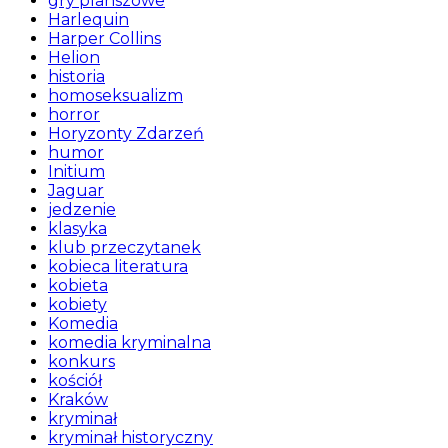
gry planszowe
Harlequin
Harper Collins
Helion
historia
homoseksualizm
horror
Horyzonty Zdarzeń
humor
Initium
Jaguar
jedzenie
klasyka
klub przeczytanek
kobieca literatura
kobieta
kobiety
Komedia
komedia kryminalna
konkurs
kościół
Kraków
kryminał
kryminał historyczny