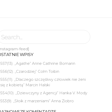
instagram-feed]
OSTATNIE WPISY
557(13). „Agathe” Anne Cathrine Bomann
556(12). „Czarodziej” Colm Toibin
555(11). „Dlaczego szczęśliwy człowiek nie żeni
się z kobietą” Marcin Halski
554(10). „Dziewczyny z Agencji” Hanka V. Mody
553(9). „Słoik z marzeniami” Anna Ziobro
NAJNOWSZE KOMENTARZE