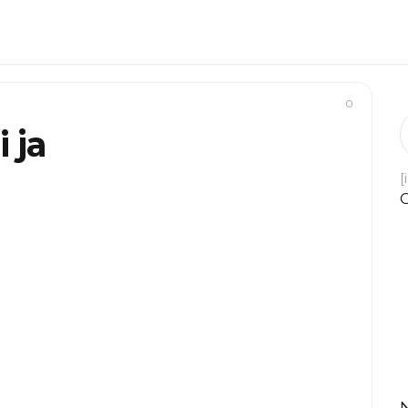
0
 ja
[