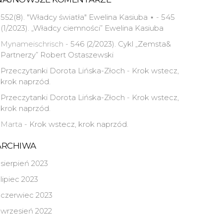
552(8). "Władcy światła" Ewelina Kasiuba ⋆
-
545
(1/2023). „Władcy ciemności” Ewelina Kasiuba
Mynameischrisch
-
546 (2/2023). Cykl „Zemsta&
Partnerzy” Robert Ostaszewski
Przeczytanki Dorota Lińska-Złoch
-
Krok wstecz,
krok naprzód.
Przeczytanki Dorota Lińska-Złoch
-
Krok wstecz,
krok naprzód.
Marta
-
Krok wstecz, krok naprzód.
ARCHIWA
sierpień 2023
lipiec 2023
czerwiec 2023
wrzesień 2022