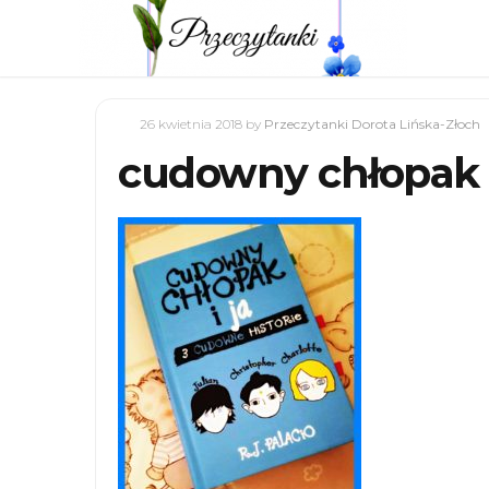
26 kwietnia 2018
by
Przeczytanki Dorota Lińska-Złoch
cudowny chłopak i