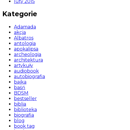
luty 2015
Kategorie
Adamada
akcja
Albatros
antologia
apokalipsa
archeologia
architektura
artykuły
audiobook
autobiografia
bajka
baśń
BDSM
bestseller
biblia
biblioteka
biografia
blog
book tag