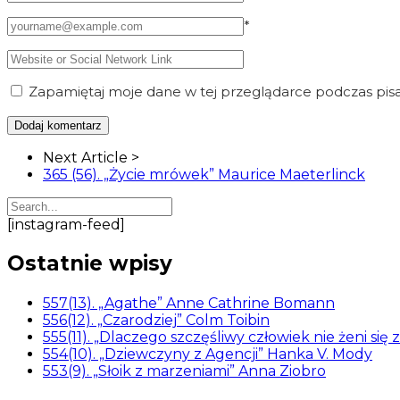
*
Zapamiętaj moje dane w tej przeglądarce podczas pisa
Article
Next Article >
Navigation
365 (56). „Życie mrówek” Maurice Maeterlinck
[instagram-feed]
Ostatnie wpisy
557(13). „Agathe” Anne Cathrine Bomann
556(12). „Czarodziej” Colm Toibin
555(11). „Dlaczego szczęśliwy człowiek nie żeni się 
554(10). „Dziewczyny z Agencji” Hanka V. Mody
553(9). „Słoik z marzeniami” Anna Ziobro