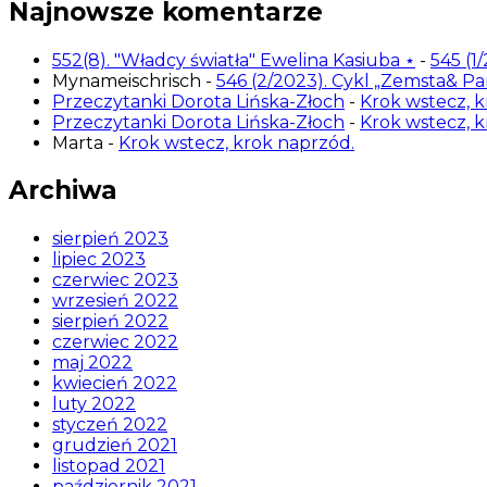
Najnowsze komentarze
552(8). "Władcy światła" Ewelina Kasiuba ⋆
-
545 (1
Mynameischrisch
-
546 (2/2023). Cykl „Zemsta& P
Przeczytanki Dorota Lińska-Złoch
-
Krok wstecz, k
Przeczytanki Dorota Lińska-Złoch
-
Krok wstecz, k
Marta
-
Krok wstecz, krok naprzód.
Archiwa
sierpień 2023
lipiec 2023
czerwiec 2023
wrzesień 2022
sierpień 2022
czerwiec 2022
maj 2022
kwiecień 2022
luty 2022
styczeń 2022
grudzień 2021
listopad 2021
październik 2021