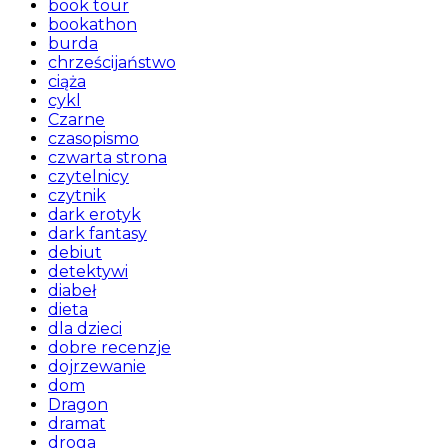
book tour
bookathon
burda
chrześcijaństwo
ciąża
cykl
Czarne
czasopismo
czwarta strona
czytelnicy
czytnik
dark erotyk
dark fantasy
debiut
detektywi
diabeł
dieta
dla dzieci
dobre recenzje
dojrzewanie
dom
Dragon
dramat
droga