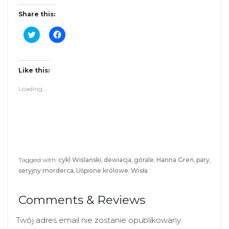
Share this:
C
C
l
l
i
i
c
c
k
k
t
t
Like this:
o
o
s
s
Loading...
h
h
a
a
r
r
e
e
o
o
n
n
T
F
w
a
i
c
t
e
Tagged with:
cykl Wiślański
,
dewiacja
,
górale
,
Hanna Greń
,
pary
,
t
b
seryjny morderca
,
Uśpione królowe
,
Wisła
e
o
r
o
(
k
O
(
Comments & Reviews
p
O
e
p
n
e
s
n
Twój adres email nie zostanie opublikowany.
i
s