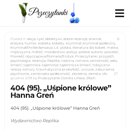
Posted in
akcja
,
cykl
,
detektywi
,
dobre recenzje
,
dramat
,
0
erotyka
,
humor
,
kobieta
,
kobiety
,
kryminał
,
kryminał społeczny
,
Kryminał/thriller/sensacja
,
Lit. polska
,
literatura dla kobiet
,
matka
,
mężczyzna
,
miłość
,
morderstwo
,
policja
,
polskie autorki
,
powieść
,
Powieść obyczajowa/Romans/Erotyk
,
Przeczytanki
,
przyjaźń
,
psychologia
,
recenzja
,
Replika
,
rodzina
,
romans
,
samotność
,
seks
,
śmierć
,
tajemnica
,
tajemnice
,
tajemnicza śmierć
,
toksyczna
relacja
,
tortury
,
traumatyczna przeszłość
,
uczucie
,
zaburzenia
psychiczne
,
zamknięta społeczność
,
zbrodnia
,
zemsta
,
zło
27
grudnia 2018
by
Przeczytanki Dorota Lińska-Złoch
404 (95). „Uśpione królowe”
Hanna Greń
404 (95). „Uśpione królowe” Hanna Greń
Wydawnictwo Replika