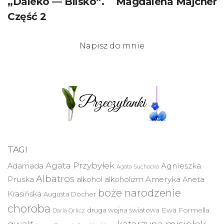
„Daleko — Blisko”.
Magdalena Majcher
Część 2
Napisz do mnie
TAGI
Agata Przybyłek
Agnieszka
Adamada
Agata Suchocka
Albatros
Pruska
Ameryka
alkohol
alkoholizm
Aneta
boże narodzenie
Krasińska
Augusta Docher
choroba
druga wojna światowa
Ewa Formella
Daria Orlicz
katarzyna misiołek