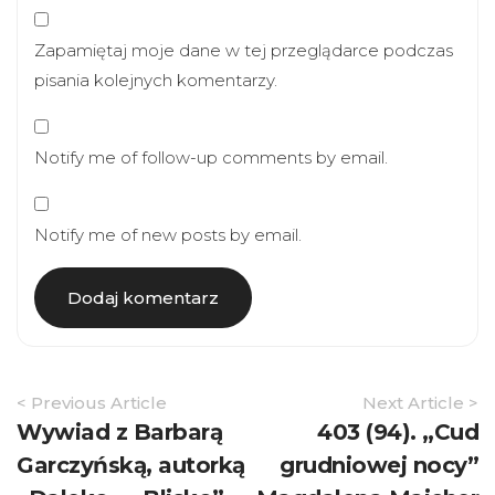
Zapamiętaj moje dane w tej przeglądarce podczas
pisania kolejnych komentarzy.
Notify me of follow-up comments by email.
Notify me of new posts by email.
Article
< Previous Article
Next Article >
Navigation
Wywiad z Barbarą
403 (94). „Cud
Garczyńską, autorką
grudniowej nocy”