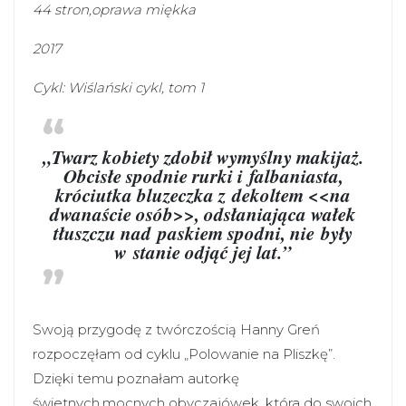
44 stron,oprawa miękka
2017
Cykl: Wiślański cykl, tom 1
„Twarz kobiety zdobił wymyślny makijaż.
Obcisłe spodnie rurki i falbaniasta,
króciutka bluzeczka z dekoltem <<na
dwanaście osób>>, odsłaniająca wałek
tłuszczu nad paskiem spodni, nie były
w stanie odjąć jej lat.”
Swoją przygodę z twórczością Hanny Greń
rozpoczęłam od cyklu „Polowanie na Pliszkę”.
Dzięki temu poznałam autorkę
świetnych,mocnych obyczajówek, która do swoich