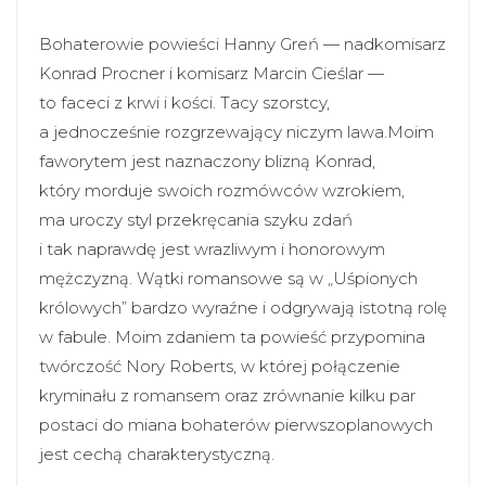
Bohaterowie powieści Hanny Greń — nadkomisarz
Konrad Procner i komisarz Marcin Cieślar —
to faceci z krwi i kości. Tacy szorstcy,
a jednocześnie rozgrzewający niczym lawa.Moim
faworytem jest naznaczony blizną Konrad,
który morduje swoich rozmówców wzrokiem,
ma uroczy styl przekręcania szyku zdań
i tak naprawdę jest wrazliwym i honorowym
mężczyzną. Wątki romansowe są w „Uśpionych
królowych” bardzo wyraźne i odgrywają istotną rolę
w fabule. Moim zdaniem ta powieść przypomina
twórczość Nory Roberts, w której połączenie
kryminału z romansem oraz zrównanie kilku par
postaci do miana bohaterów pierwszoplanowych
jest cechą charakterystyczną.