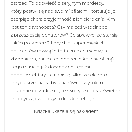
ostrzec. To opowieść o seryjnym mordercy,
który pastwi się nad swoimi ofiarami i torturuje je,
czerpiąc chora przyjemność z ich cierpienia. Kim
jest ten psychopata? Czy ma coś wspólnego
z przeszłością bohaterów? Co sprawiło, że stał się
takim potworem? I czy duet super męskich
policjantów rozwiąże te tajemnice i schwyta
zbrodniarza, zanim ten dopadnie kolejną ofiarę?
Tego musicie już dowiedzieć sięsami
podczasslektury. Ja napiszę tylko, że dla mnie
intryga kryminalna była na równie wysokim
poziomie co zaskakującezwroty akcji oraz świetne
tło obyczajowe i czysto ludzkie relacje.
Książka ukazała się nakładem