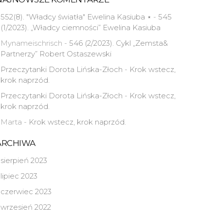
552(8). "Władcy światła" Ewelina Kasiuba ⋆
-
545
(1/2023). „Władcy ciemności” Ewelina Kasiuba
Mynameischrisch
-
546 (2/2023). Cykl „Zemsta&
Partnerzy” Robert Ostaszewski
Przeczytanki Dorota Lińska-Złoch
-
Krok wstecz,
krok naprzód.
Przeczytanki Dorota Lińska-Złoch
-
Krok wstecz,
krok naprzód.
Marta
-
Krok wstecz, krok naprzód.
ARCHIWA
sierpień 2023
lipiec 2023
czerwiec 2023
wrzesień 2022