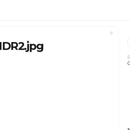
0
HDR2.jpg
[