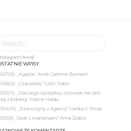
instagram-feed]
OSTATNIE WPISY
557(13). „Agathe” Anne Cathrine Bomann
556(12). „Czarodziej” Colm Toibin
555(11). „Dlaczego szczęśliwy człowiek nie żeni
się z kobietą” Marcin Halski
554(10). „Dziewczyny z Agencji” Hanka V. Mody
553(9). „Słoik z marzeniami” Anna Ziobro
NAJNOWSZE KOMENTARZE