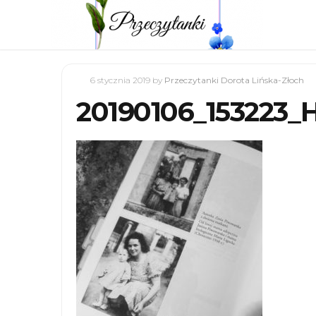
6 stycznia 2019
by
Przeczytanki Dorota Lińska-Złoch
20190106_153223_