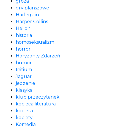
groza
gry planszowe
Harlequin
Harper Collins
Helion
historia
homoseksualizm
horror
Horyzonty Zdarzeń
humor
Initium
Jaguar
jedzenie
klasyka
klub przeczytanek
kobieca literatura
kobieta
kobiety
Komedia