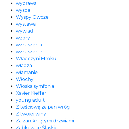
wyprawa
wyspa
Wyspy Owcze
wystawa
wywiad
wzory
wzruszenia
wzruszenie
Władczyni Mroku
władza
włamanie
Włochy
Włoska symfonia
Xavier Kieffer
young adult
Z teściową za pan wróg
Z twojej winy
Za zamkniętymi drzwiami
Ząbkowice Śląskie