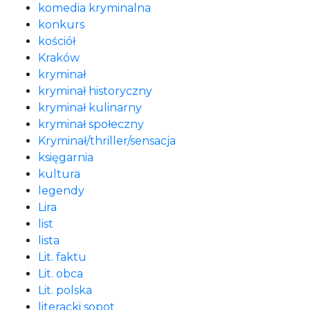
komedia kryminalna
konkurs
kościół
Kraków
kryminał
kryminał historyczny
kryminał kulinarny
kryminał społeczny
Kryminał/thriller/sensacja
księgarnia
kultura
legendy
Lira
list
lista
Lit. faktu
Lit. obca
Lit. polska
literacki sopot