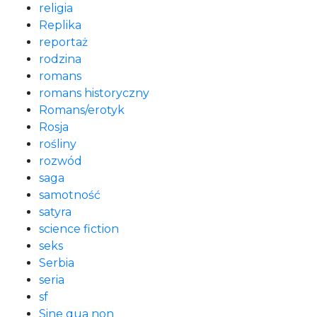
religia
Replika
reportaż
rodzina
romans
romans historyczny
Romans/erotyk
Rosja
rośliny
rozwód
saga
samotność
satyra
science fiction
seks
Serbia
seria
sf
Sine qua non