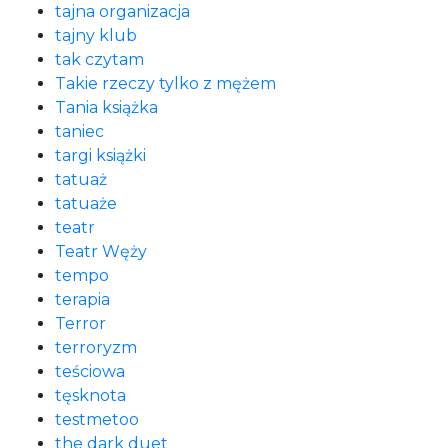
tajna organizacja
tajny klub
tak czytam
Takie rzeczy tylko z mężem
Tania książka
taniec
targi książki
tatuaż
tatuaże
teatr
Teatr Węży
tempo
terapia
Terror
terroryzm
teściowa
tęsknota
testmetoo
the dark duet