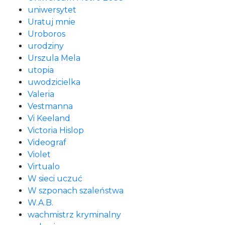
uniwersytet
Uratuj mnie
Uroboros
urodziny
Urszula Mela
utopia
uwodzicielka
Valeria
Vestmanna
Vi Keeland
Victoria Hislop
Videograf
Violet
Virtualo
W sieci uczuć
W szponach szaleństwa
W.A.B.
wachmistrz kryminalny