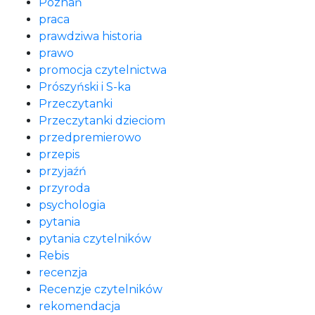
Poznań
praca
prawdziwa historia
prawo
promocja czytelnictwa
Prószyński i S-ka
Przeczytanki
Przeczytanki dzieciom
przedpremierowo
przepis
przyjaźń
przyroda
psychologia
pytania
pytania czytelników
Rebis
recenzja
Recenzje czytelników
rekomendacja