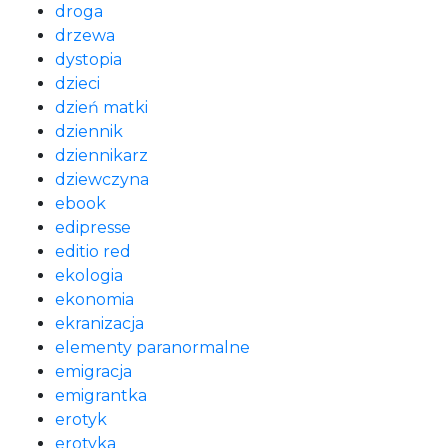
droga
drzewa
dystopia
dzieci
dzień matki
dziennik
dziennikarz
dziewczyna
ebook
edipresse
editio red
ekologia
ekonomia
ekranizacja
elementy paranormalne
emigracja
emigrantka
erotyk
erotyka