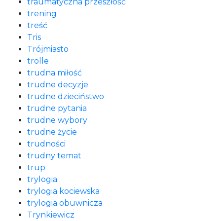
traumatyczna przeszłość
trening
treść
Tris
Trójmiasto
trolle
trudna miłość
trudne decyzje
trudne dzieciństwo
trudne pytania
trudne wybory
trudne życie
trudności
trudny temat
trup
trylogia
trylogia kociewska
trylogia obuwnicza
Trynkiewicz