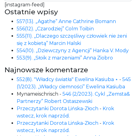
[instagram-feed]
Ostatnie wpisy
557(13). „Agathe” Anne Cathrine Bomann
556(12). „Czarodziej” Colm Toibin
555(11). „Dlaczego szczęśliwy człowiek nie żeni
się z kobietą” Marcin Halski
554(10). „Dziewczyny z Agencji” Hanka V. Mody
553(9). „Słoik z marzeniami” Anna Ziobro
Najnowsze komentarze
552(8). "Władcy światła" Ewelina Kasiuba ⋆
-
545
(1/2023). „Władcy ciemności” Ewelina Kasiuba
Mynameischrisch
-
546 (2/2023). Cykl „Zemsta&
Partnerzy” Robert Ostaszewski
Przeczytanki Dorota Lińska-Złoch
-
Krok
wstecz, krok naprzód.
Przeczytanki Dorota Lińska-Złoch
-
Krok
wstecz, krok naprzód.