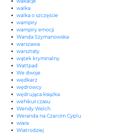
wakacje
walka
walka o szczęście
wampiry
wampiry emocji
Wanda Szymanowska
warszawa
warsztaty
wątek kryminalny
Wattpad
We dwoje
wędkarz
wędrowcy
wędrująca książka
wehikuł czasu
Wendy Welch
Weranda na Czarcim Cyplu
wiara
Wiatrodziej