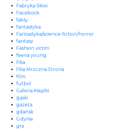
Fabryka Słów
Facebook
fakty
fantastyka
Fantastyka/science-fiction/horror
fantasy
Fashion victim
feeria young
Filia
Filia Mroczna Strona
film
futbol
Galeria Książki
gąski
gazeta
gdańsk
Gdynia
gra