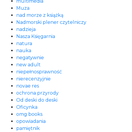
multimedia
Muza
nad morze z książką
Nadmorski plener czytelniczy
nadzieja
Nasza Księgarnia
natura
nauka
negatywnie
new adult
niepełnosprawność
nierecenzyjnie
novae res
ochrona przyrody
Od deski do deski
Oficynka
omg books
opowiadania
pamiętnik