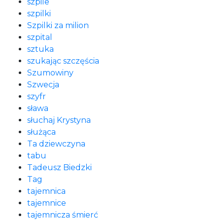
szpile
szpilki
Szpilki za milion
szpital
sztuka
szukając szczęścia
Szumowiny
Szwecja
szyfr
sława
słuchaj Krystyna
służąca
Ta dziewczyna
tabu
Tadeusz Biedzki
Tag
tajemnica
tajemnice
tajemnicza śmierć