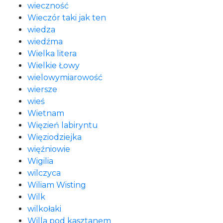
wieczność
Wieczór taki jak ten
wiedza
wiedźma
Wielka litera
Wielkie Łowy
wielowymiarowość
wiersze
wieś
Wietnam
Więzień labiryntu
Więziodziejka
więźniowie
Wigilia
wilczyca
Wiliam Wisting
Wilk
wilkołaki
Willa pod kasztanem