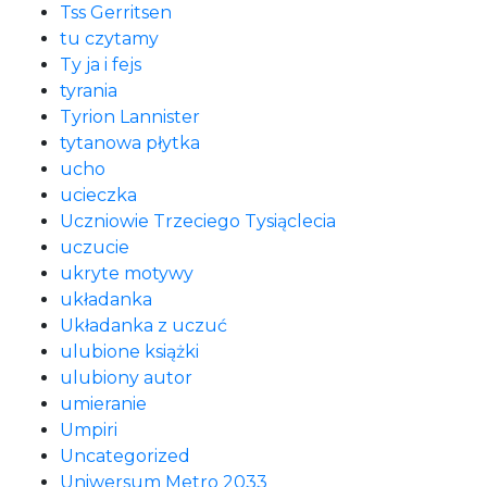
Tss Gerritsen
tu czytamy
Ty ja i fejs
tyrania
Tyrion Lannister
tytanowa płytka
ucho
ucieczka
Uczniowie Trzeciego Tysiąclecia
uczucie
ukryte motywy
układanka
Układanka z uczuć
ulubione książki
ulubiony autor
umieranie
Umpiri
Uncategorized
Uniwersum Metro 2033