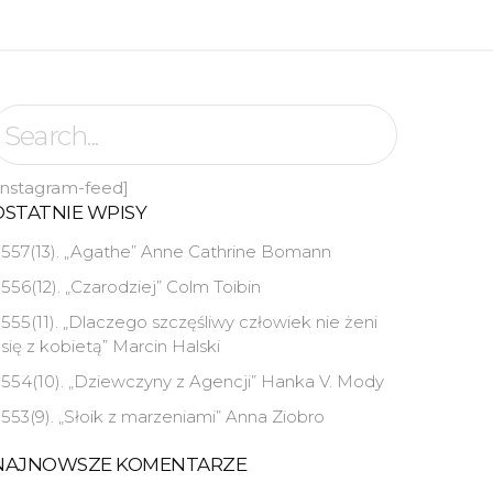
instagram-feed]
OSTATNIE WPISY
557(13). „Agathe” Anne Cathrine Bomann
556(12). „Czarodziej” Colm Toibin
555(11). „Dlaczego szczęśliwy człowiek nie żeni
się z kobietą” Marcin Halski
554(10). „Dziewczyny z Agencji” Hanka V. Mody
553(9). „Słoik z marzeniami” Anna Ziobro
NAJNOWSZE KOMENTARZE