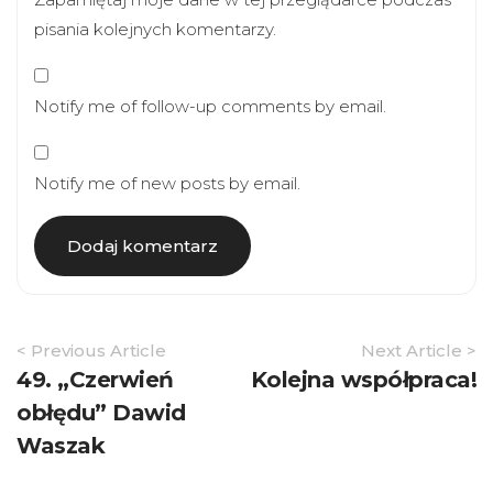
pisania kolejnych komentarzy.
Notify me of follow-up comments by email.
Notify me of new posts by email.
Article
< Previous Article
Next Article >
Navigation
49. „Czerwień
Kolejna współpraca!
obłędu” Dawid
Waszak