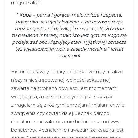
miejsce akcji.
” Kuba – parna i gorąca, malownicza i zepsuta,
gdzie okazja czyni złodzieja, a na każdym rogu
można spotkać i dziwkę, i mordercę. Każdy dba
tu o własne interesy, mało kto jest tym, za kogo się
podaje, zaś obowiązujący stan wyjątkowy oznacza
też wyjątkowo frywolne zasady moralne.” (cytat
z okładki)
Historia oprawcy i ofiary, ucieczki i zemsty a także
niczym nieskrępowanej wolności seksualnej
zawarta na stronach powieści jest momentami
wciągająca, a czasem odpychająca. Czytając
zmagałam się z różnymi emocjami, miałam chwile
zwątpienia czy czytać dalej. Jednak bardzo
chciałam znać zakończenie historii oraz motywy
bohaterów. Poznałam je i uważam,że książka jest