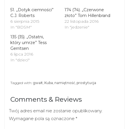
e
o
r
o
(
k
51. „Dotyk ciemności”
174 (74). „Czerwone
O
(
C.J. Roberts
p
O
złoto” Tom Hillenbrand
e
p
6 sierpnia 2015
22 listopada 2016
n
e
s
n
In "BDSM"
In "jedzenie"
i
s
n
i
135 (35). „Ostatni,
n
n
który umrze” Tess
e
n
Gerritsen
w
e
w
w
6 lipca 2016
i
w
In "dzieci"
n
i
d
n
o
d
w
o
)
w
)
Tagged with:
gwałt
,
Kuba
,
namiętność
,
prostytucja
Comments & Reviews
Twój adres email nie zostanie opublikowany.
Wymagane pola są oznaczone
*