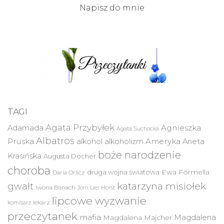
Napisz do mnie
TAGI
Agata Przybyłek
Agnieszka
Adamada
Agata Suchocka
Albatros
Pruska
Ameryka
alkohol
alkoholizm
Aneta
boże narodzenie
Krasińska
Augusta Docher
choroba
druga wojna światowa
Ewa Formella
Daria Orlicz
katarzyna misiołek
gwałt
Iwona Banach
Jorn Lier Horst
lipcowe wyzwanie
lekarz
komisarz
przeczytanek
mafia
Magdalena
Magdalena Majcher