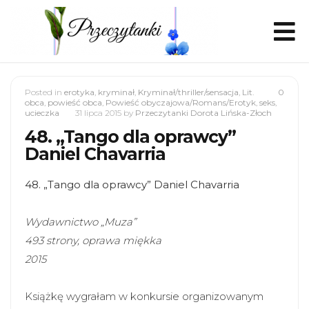
Posted in
erotyka
,
kryminał
,
Kryminał/thriller/sensacja
,
Lit.
0
obca
,
powieść obca
,
Powieść obyczajowa/Romans/Erotyk
,
seks
,
ucieczka
31 lipca 2015
by
Przeczytanki Dorota Lińska-Złoch
48. „Tango dla oprawcy”
Daniel Chavarria
48. „Tango dla oprawcy” Daniel Chavarria
Wydawnictwo „Muza”
493 strony, oprawa miękka
2015
Książkę wygrałam w konkursie organizowanym