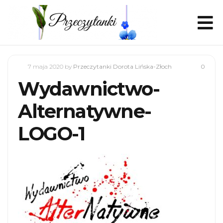
7 maja 2020
by
Przeczytanki Dorota Lińska-Złoch
0
Wydawnictwo-
Alternatywne-
LOGO-1