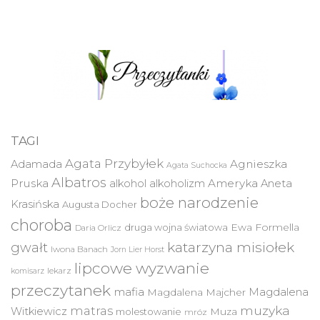
TAGI
Agata Przybyłek
Agnieszka
Adamada
Agata Suchocka
Albatros
Pruska
Ameryka
alkohol
alkoholizm
Aneta
boże narodzenie
Krasińska
Augusta Docher
choroba
druga wojna światowa
Ewa Formella
Daria Orlicz
katarzyna misiołek
gwałt
Iwona Banach
Jorn Lier Horst
lipcowe wyzwanie
lekarz
komisarz
przeczytanek
mafia
Magdalena
Magdalena Majcher
muzyka
matras
Witkiewicz
molestowanie
Muza
mróz